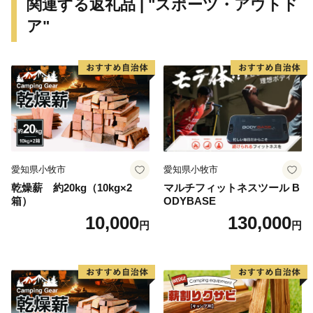
関連する返礼品 | "スポーツ・アウトド
ア"
愛知県小牧市
愛知県小牧市
乾燥薪 約20kg（10kg×2
マルチフィットネスツール B
箱）
ODYBASE
10,000
130,000
円
円