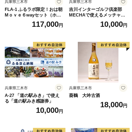
兵庫県三木市
兵庫県三木市
FLA-1 ふるラボ限定！おは朝
吉川インターゴルフ倶楽部
Mｏｖｅ６wayセット（ホワ
MECHAで使えるメッチャマ
イト）
ネー（3,000円分）
117,000
10,000
円
円
兵庫県三木市
兵庫県三木市
A-27 「道の駅みき」で使え
葵鶴 大吟古酒
る「道の駅みき感謝券」
18,000
円
10,000
円