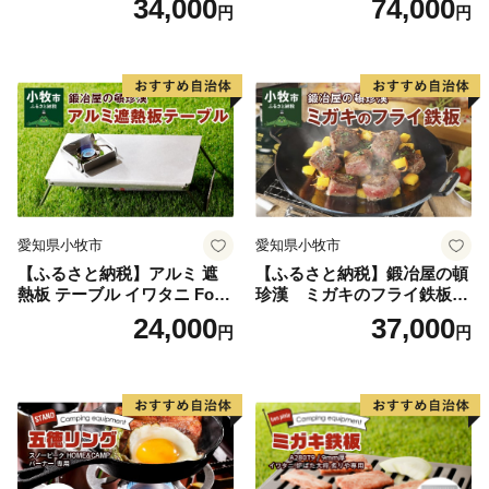
34,000
74,000
円
円
納可能 キャンプ アウトドア
ドア BBQ グランピング 極厚
BBQ グランピング ソロキャ
溝加工 アウトドア用品 キャ
ンプ 極厚 溝加工 アウトドア
ンプギア ソロ ソロキャンプ
用品 キャンプギア 鉄板料理
日本製
日本製 愛知県 送料無料
愛知県小牧市
愛知県小牧市
【ふるさと納税】アルミ 遮
【ふるさと納税】鍛冶屋の頓
熱板 テーブル イワタニ Fore
珍漢 ミガキのフライ鉄板
Winds Micro Camp Stove F
F220S アウトドア キャンプ
24,000
37,000
円
円
W-MS01専用 折り畳みテーブ
ソロ ソロキャンプ グランピ
ル コンパクト 軽量 堅牢 風防
ング BBQ フライパン 調理器
用切板 アウトドア キャンプ
具 ミガキ鉄板 日本製
ソロ ソロキャンプ グランピ
ング バーナー 風防 鍛冶屋の
頓珍漢 愛知県 小牧市 送料無
料