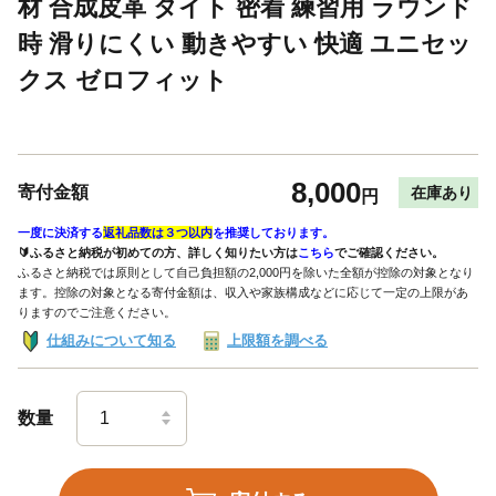
材 合成皮革 タイト 密着 練習用 ラウンド
時 滑りにくい 動きやすい 快適 ユニセッ
クス ゼロフィット
8,000
寄付金額
在庫あり
円
一度に決済する
返礼品数は３つ以内
を推奨しております。
🔰ふるさと納税が初めての方、詳しく知りたい方は
こちら
でご確認ください。
ふるさと納税では原則として自己負担額の2,000円を除いた全額が控除の対象となり
ます。控除の対象となる寄付金額は、収入や家族構成などに応じて一定の上限があ
りますのでご注意ください。
仕組みについて知る
上限額を調べる
数量