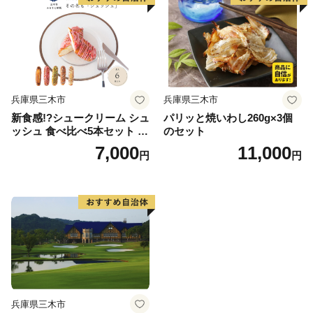
兵庫県三木市
兵庫県三木市
新食感!?シュークリーム シュ
パリッと焼いわし260g×3個
ッシュ 食べ比べ5本セット シ
のセット
ューアイス お試し 抹茶ミル
7,000
11,000
円
円
クいちごチョコキャラメルナ
ッツコーティング お中元 ス
イーツギフト お取り寄せ 冷
たい 夏 インスタ映え お菓子
贈り物 個包装 送料無料 お見
舞い すぐ 届く
兵庫県三木市