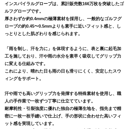
インスパイラルグローブは、累計販売数166万枚を突破したゴ
ルフグローブです。
厚さわずか約0.4mmの極薄素材を採用し、一般的なゴルフグ
ローブの約0.45〜0.5mmよりも素手に近いフィット感と、し
っとりとした肌ざわりを感じられます。
「雨を制し、汗を力に」を体現するように、表と裏に起毛加
工を施しており、汗や雨の水分を素早く吸収してグリップ力
に変える仕組みです。
これにより、晴れた日も雨の日も滑りにくく、安定したスウ
ィングをサポート。
汗や雨でも高いグリップ力を発揮する特殊素材を使用し、職
人の手作業で一枚ずつ丁寧に仕立てています。
耐摩耗性・引裂強度に優れた独自の極薄生地を、指先まで精
密に一枚一枚手縫いで仕上げ、手の形状に合わせた高いフィ
ット感を実現しています。