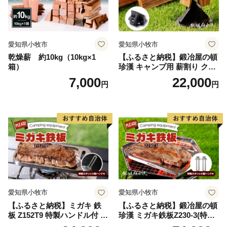
愛知県小牧市
愛知県小牧市
乾燥薪 約10kg（10kg×1
【ふるさと納税】鍛冶屋の頓
箱）
珍漢 キャンプ用 薪割り クサ
ビ 簡単に割れる 転びにくい
7,000
22,000
円
円
ソロキャンプ 女性 お子様 黒
色塗装 国内 自社工場 手作り
おうち時間 アウトドア お取
り寄せ 愛知県 小牧市 送料無
料
愛知県小牧市
愛知県小牧市
【ふるさと納税】ミガキ 鉄
【ふるさと納税】鍛冶屋の頓
板 Z152T9 特製ハンドル付 鍛
珍漢 ミガキ鉄板Z230-3(特製
冶屋の頓珍漢 メスティン収
ハンドル付)キャンプ アウト