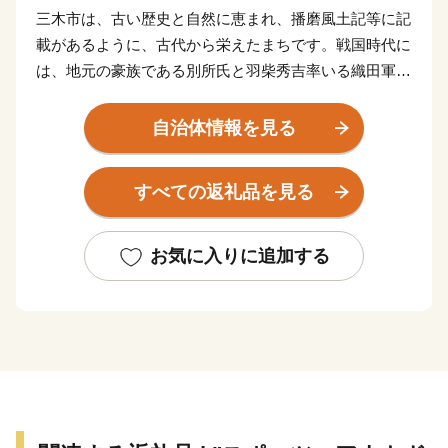
三木市は、古い歴史と自然に恵まれ、播磨風土記等に記
載があるように、古代から栄えたまちです。戦国時代に
は、地元の豪族である別所氏と羽柴秀吉率いる織田軍に
よる「三木合戦」が行われ、合戦により荒廃しました
が、秀吉の復興政策により今日の金物産業の発展の基礎
自治体情報を見る
が作られました。
神戸市の北西隣にあり、中国道・山陽道の3つのICがあ
すべての返礼品を見る
る交通の要衝です。
★ABCテレビのニュース情報番組「キャスト」で「吉
お気に入りに追加する
川運輸(有) 」の“よかわ錦うなぎ” が紹介されました！
👉国産よかわ錦うなぎ蒲焼き (約250g、タレ・山椒つ
き)〜山田錦で育った吟醸鰻〜