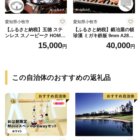
愛知県小牧市
愛知県小牧市
【ふるさと納税】五徳 ステ
【ふるさと納税】鍛冶屋の頓
ンレス スノーピーク HOME
珍漢 ミガキ鉄板 9mm A280T
&CAMP バーナー専用 専用
9 イワタニ 炉ばた大将 炙り
15,000
40,000
円
円
五徳 軽量 変形しにくい ずれ
や 専用 キャンプ ステンレス
にくい 滑り止め加工 錆びに
製ハンドル 栓抜き 簡易包装
くい 水洗い 曲げ加工 鍛冶屋
純国産製品 おうち時間 アウ
の頓珍漢 日本製 アウトドア
トドア お取り寄せ 送料無料
キャンプ 送料無料
この自治体のおすすめの返礼品