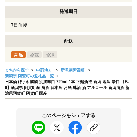
発送期日
7日前後
配送
常温
冷蔵
冷凍
まちから探す
中部地方
新潟県阿賀町
新潟県 阿賀町の返礼品一覧
日本酒 ほまれ麒麟 別撰辛口 720ml 1本 下越酒造 新潟 地酒 辛口 【B-
8】新潟県 阿賀町産 清酒 日本酒 お酒 地酒 酒 アルコール 新潟清酒 新
潟県阿賀町 阿賀町 国産
このページをシェアする