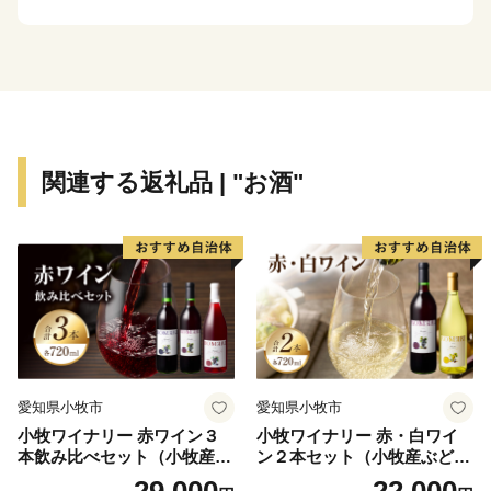
町には200以上の清水や湧き水があり、おいしい水でつ
くる「コシヒカリ」は格別です。また、町全体が豊かな
観光資源となっており、麒麟山（きりんざん）温泉、御
神楽（みかぐら）温泉、三川温泉など良質な温泉地が多
数あります。
関連する返礼品 | "お酒"
毎年、約3万人の観光客が訪れる「つがわ狐の嫁入り行
列」をはじめ、夏のふるさと祭り、秋の産業祭、冬はス
キーと1年を通じてやすらぎや楽しみを与えてくれま
す。
豊かな自然や観光資源だけでなく、阿賀町の子育て支援
制度は大変充実しており県内トップクラスです！例え
ば、第1子から出産祝い金の交付、第3子以降は保育料無
愛知県小牧市
愛知県小牧市
料、病児保育の実施（H29年9月～）、学童保育の実
小牧ワイナリー 赤ワイン３
小牧ワイナリー 赤・白ワイ
施、子ども医療費助成は高校卒業までが対象・・・等々
本飲み比べセット（小牧産ぶ
ン２本セット（小牧産ぶどう
その他にも沢山支援制度があります。
どう100％使用）
100％使用）
29,000
22,000