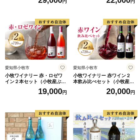
円
円
ぜひ一度阿賀町を訪れていただき、阿賀町を堪能してみ
てください。
愛知県小牧市
愛知県小牧市
小牧ワイナリー 赤・ロゼワ
小牧ワイナリー 赤ワイン２
イン２本セット（小牧産ぶど
本飲み比べセット（小牧産ぶ
う100％使用）
どう100％使用）
19,000
20,000
円
円