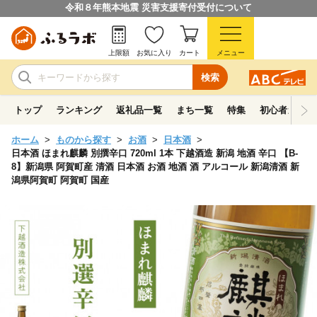
令和８年熊本地震 災害支援寄付受付について
上限額
お気に入り
カート
メニュー
検索
トップ
ランキング
返礼品一覧
まち一覧
特集
初心者ガイド
ホーム
ものから探す
お酒
日本酒
日本酒 ほまれ麒麟 別撰辛口 720ml 1本 下越酒造 新潟 地酒 辛口 【B-
8】新潟県 阿賀町産 清酒 日本酒 お酒 地酒 酒 アルコール 新潟清酒 新
潟県阿賀町 阿賀町 国産