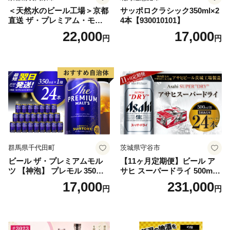
＜天然水のビール工場＞京都
サッポロクラシック350ml×2
直送 ザ・プレミアム・モル
4本【930010101】
ツ 350ml×24本 プレモル [149
22,000
17,000
円
円
5]
群馬県千代田町
茨城県守谷市
ビール ザ・プレミアムモル
【11ヶ月定期便】ビール ア
ツ 【神泡】 プレモル 350ml
サヒ スーパードライ 500ml 2
× 24本 サントリー〈天然水の
4本 1ケース×11ヶ月 | アサヒ
17,000
231,000
円
円
ビール工場〉群馬※沖縄・離
ビール 究極の辛口 酒 お酒 ア
島地域へのお届け不可
ルコール 生ビール Asahi ア
サヒビール スーパードライ s
uper dry 11回 缶ビール 缶 ギ
フト 内祝い 茨城県守谷市 送