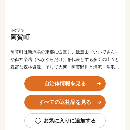
あがまち
阿賀町
阿賀町は新潟県の東部に位置し、飯豊山（いいでさん）
や御神楽岳（みかぐらだけ）を代表とする多くの山々と
豊富な森林資源、そして大河・阿賀野川と清流・常浪川
（とこなみがわ）の流れに恵まれた、水と緑の美しい町
です。
自治体情報を見る
古くから水上・陸上交通の要所であったという歴史があ
すべての返礼品を見る
り、その名残として阿賀野川ライン舟下りや磐越西線が
運行されており、新潟・福島間を走る「SLばんえつ物
語号（C57）」の路線地でもあります。
お気に入りに追加する