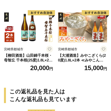
宮崎県都城市
宮崎県都城市
【柳田酒造】山田錦千本桜・
【大浦酒造】みやこざくら(2
母智丘 千本桜(25度)1.8L×2本
0度)1.8L×2本 ≪みやこんじょ
≪みやこんじょ特急便≫_AC
特急便≫_MJ-0771
20,000
15,000
円
円
-0751
この返礼品を見た人は
こんな返礼品も見ています