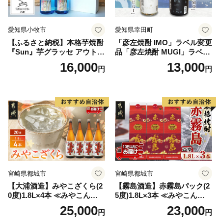
愛知県小牧市
愛知県幸田町
【ふるさと納税】本格芋焼酎
「彦左焼酎 IMO」ラベル変更
『Sun』芋グラッセ アウトド
品「彦左焼酎 MUGI」ラベル
ア ソロキャンプ ベランピン
変更品 飲み比べ セット 合計
16,000
13,000
円
円
グ 巣ごもり 就労支援
2本 720ml×各1本 25度 焼酎
お酒 麦焼酎 芋焼酎
宮崎県都城市
宮崎県都城市
【大浦酒造】みやこざくら(2
【霧島酒造】赤霧島パック(2
0度)1.8L×4本 ≪みやこんじょ
5度)1.8L×3本 ≪みやこんじょ
特急便≫_AD-0771
特急便≫_23-07-K03P-1800-3
25,000
23,000
円
円
-Q