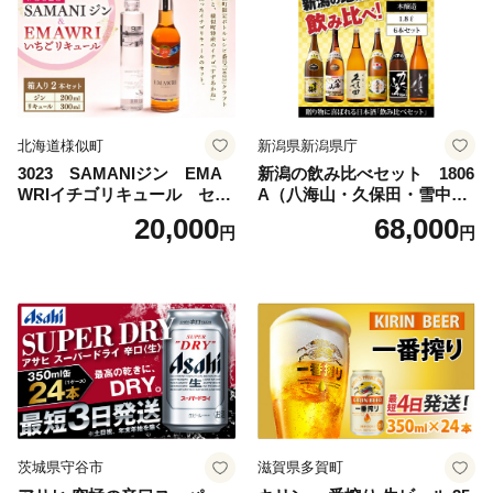
料無料
北海道様似町
新潟県新潟県庁
3023 SAMANIジン EMA
新潟の飲み比べセット 1806
WRIイチゴリキュール セッ
A（八海山・久保田・雪中
ト（箱入り）【大人の味 酒
梅・越乃寒梅・かたふね・千
20,000
68,000
円
円
お酒 洋酒 スピリッツ クラフ
代の光）
トジン 国産 sake SAKE gin
GIN liqueur LIQUEUR お酒
セット 詰め合わせ カクテル
ソーダ割り アルコール ロッ
ク ソーダ ジントニック 】
茨城県守谷市
滋賀県多賀町