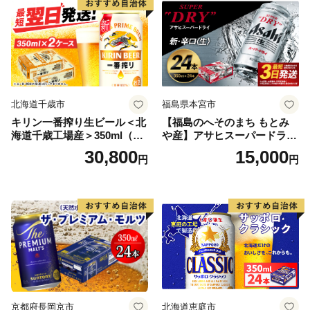
北海道千歳市
福島県本宮市
キリン一番搾り生ビール＜北
【福島のへそのまち もとみ
海道千歳工場産＞350ml（24
や産】アサヒスーパードライ
本） 2ケース
350ml×24本 合計8.4L 1ケー
30,800
15,000
円
円
ス アルコール度数5% 缶ビー
ル お酒 ビール アサヒ スーパ
ードライ super dry 24缶 辛
口 送料無料 カメイ 本宮市
【07214-0206】
京都府長岡京市
北海道恵庭市