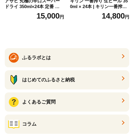
アサヒ 究極の辛口スーパー
キリン 一番搾り 生ビール 35
ドライ 350ml×24本 定番 ビー
0ml × 24本 | キリン一番搾り
ル 缶ビール 酒 お酒 アルコー
キリンビール 一番搾り ビー
15,000
14,800
円
円
ル 辛口
ル 24缶 きりんいちばんしぼ
り キリン一番搾り びーる 1
ケース 24缶 24本 キリン一番
搾り KIRIN きりん 麒麟 キリ
ン一番搾り いちばんしぼり
キリン一番搾り 父の日 ちち
の日
ふるラボとは
はじめてのふるさと納税
よくあるご質問
コラム