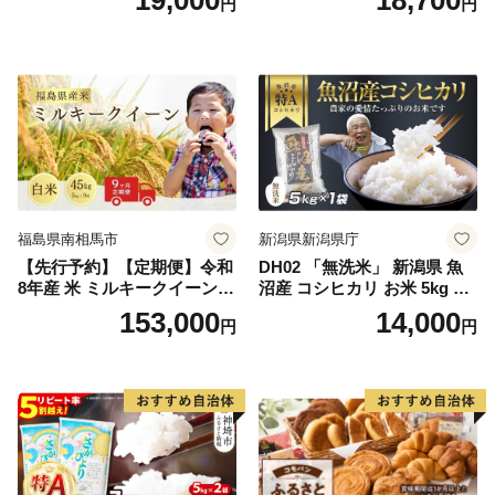
円
円
米 10kg 5kg×2 ひのひかり ブ
令和7年産 高レビュー｜人気
ランド米 食味鑑定士】(H063
米 熊本県産米 お米 生活応援
164)
米
福島県南相馬市
新潟県新潟県庁
【先行予約】【定期便】令和
DH02 「無洗米」 新潟県 魚
8年産 米 ミルキークイーン
沼産 コシヒカリ お米 5kg こ
白米 45kg (5kg×9回) | ミルキ
しひかり 精米 米（お米の美
153,000
14,000
円
円
ークイーン 米5kg 福島 福島
味しい炊き方ガイド付き）
県産 福島産 精米 お米 米 コ
メ 武田ファーム サムランド
福島県 南相馬市 cu006-ae