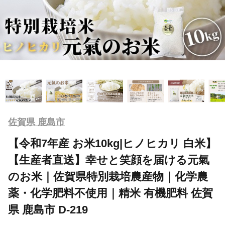
佐賀県 鹿島市
【令和7年産 お米10kg|ヒノヒカリ 白米】
【生産者直送】幸せと笑顔を届ける元氣
のお米｜佐賀県特別栽培農産物｜化学農
薬・化学肥料不使用｜精米 有機肥料 佐賀
県 鹿島市 D-219