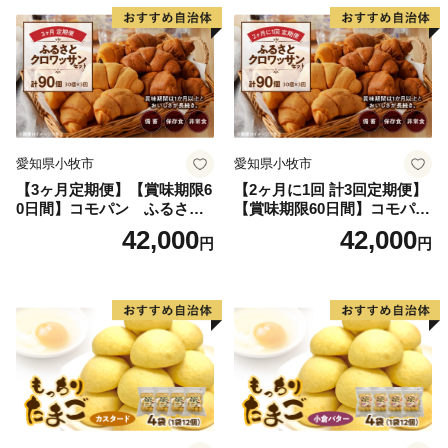
愛知県小牧市
愛知県小牧市
【3ヶ月定期便】【賞味期限6
【2ヶ月に1回 計3回定期便】
0日間】コモパン ふるさと
【賞味期限60日間】コモパ
クロワッサンセット（計90
ン ふるさとクロワッサンセ
42,000
42,000
円
円
個）／災害用備蓄 保存食 非
ット（計90個）／災害用備蓄
常食 防災グッズにも
保存食 非常食 防災グッズに
も