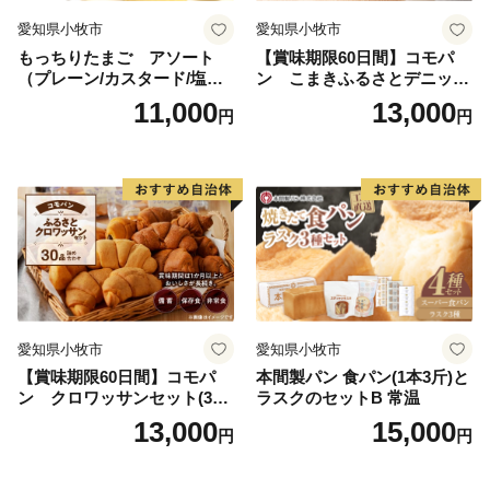
株式会社ディ・シィ・ティ
愛知県小牧市
愛知県小牧市
電話番号： 050-5530-6839（受付時間9:00～17:00 土
もっちりたまご アソート
【賞味期限60日間】コモパ
日・祝日除く）
（プレーン/カスタード/塩バ
ン こまきふるさとデニッシ
メールアドレス：office-kashima@furusato-support.net
ター/小倉バター）
ュセット（20個入り）／災害
11,000
13,000
円
円
用備蓄 保存食 非常食 防災グ
ッズにも
【寄附金受領書・ワンストップ特例申請書に関するこ
と】
鹿島市役所 広報企画課 広報企画係（849-1312 佐賀県鹿
島市大字納富分2643番地1）
電話番号： 0954-63-2101 （受付時間8:30～17:15
土・日・祝除く）
メールアドレス：furusato@city.saga-kashima.lg.jp
愛知県小牧市
愛知県小牧市
【賞味期限60日間】コモパ
本間製パン 食パン(1本3斤)と
ン クロワッサンセット(30
ラスクのセットB 常温
個入り)／災害用備蓄 保存食
13,000
15,000
円
円
非常食 防災グッズにも