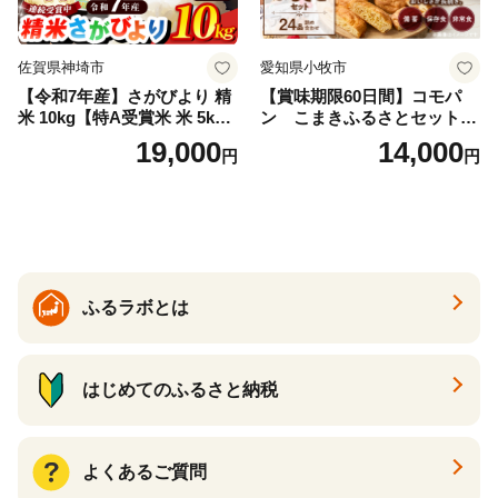
佐賀県神埼市
愛知県小牧市
【令和7年産】さがびより 精
【賞味期限60日間】コモパ
米 10kg【特A受賞米 米 5kg×
ン こまきふるさとセット
2袋 お米 コメ こめ 国産 美味
（24個入り）／災害用備蓄
19,000
14,000
円
円
しい ブランド米 人気 ランキ
保存食 非常食 防災グッズに
ング 増田米穀】(H015224)
も
ふるラボとは
はじめてのふるさと納税
よくあるご質問