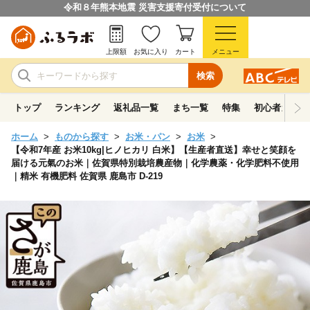
令和８年熊本地震 災害支援寄付受付について
上限額
お気に入り
カート
メニュー
検索
トップ
ランキング
返礼品一覧
まち一覧
特集
初心者ガイド
ホーム
ものから探す
お米・パン
お米
【令和7年産 お米10kg|ヒノヒカリ 白米】【生産者直送】幸せと笑顔を
届ける元氣のお米｜佐賀県特別栽培農産物｜化学農薬・化学肥料不使用
｜精米 有機肥料 佐賀県 鹿島市 D-219