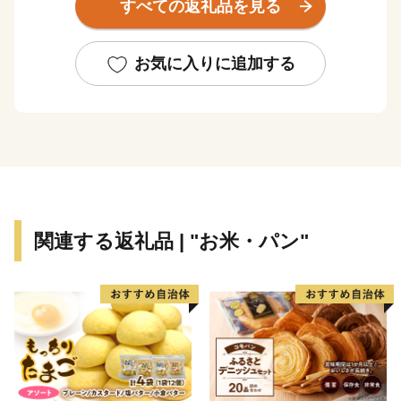
すべての返礼品を見る
の海苔を育んでいます。
年間300万人の参拝客が訪れる日本三大稲荷の一つ「祐
徳稲荷神社」や、有明海の自然を活かしたイベント「鹿
お気に入りに追加する
島ガタリンピック」など、訪れた人が見て、体験して、
楽しめる観光スポットもあります。
県下有数の酒どころでもあり、毎年3月に市内6蔵が同時
に蔵開きを行う「鹿島酒蔵ツーリズム🄬」では、県内外
からの多くの人が美味しいお酒を堪能しに訪れます。
大自然の宝庫である多良岳山系と日本一の干潟を有する
有明海の恵みを受けた様々な魅力ある特産品を知ってい
関連する返礼品 | "お米・パン"
ただき、鹿島市を応援していただけたら幸いです。
【申込・返礼品に関すること】
鹿島市ふるさと納税サポートセンター（849-1312 佐賀
県鹿島市大字納富分甲224-1）