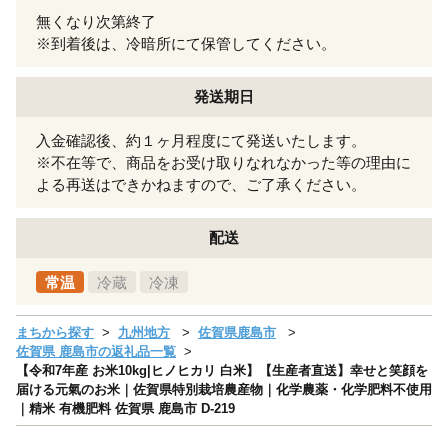
無くなり次第終了
※到着後は、冷暗所にて保管してください。
発送期日
入金確認後、約１ヶ月程度にて発送いたします。
※不在等で、商品をお受け取りなれなかった等の理由に
よる再送はできかねますので、ご了承ください。
配送
常温
冷蔵
冷凍
まちから探す
九州地方
佐賀県鹿島市
佐賀県 鹿島市の返礼品一覧
【令和7年産 お米10kg|ヒノヒカリ 白米】【生産者直送】幸せと笑顔を
届ける元氣のお米｜佐賀県特別栽培農産物｜化学農薬・化学肥料不使用
｜精米 有機肥料 佐賀県 鹿島市 D-219