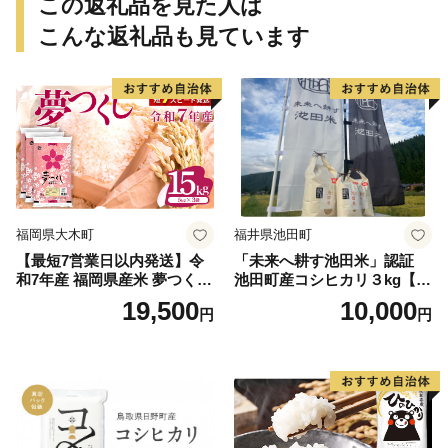
この返礼品を見た人は
こんな返礼品も見ています
福岡県大木町
福井県池田町
【最短7営業日以内発送】令
「未来へ耕す池田米」認証
和7年産 福岡県産米 夢つくし
池田町産コシヒカリ３kg【お
15kg 精米 ※北海道・沖縄・
1人様につき３セットまで】
19,500
10,000
円
円
離島は配送不可