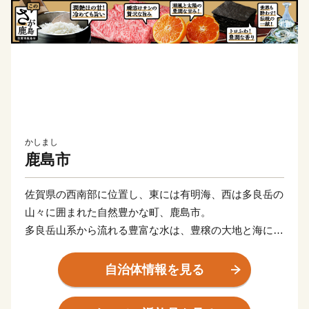
かしまし
鹿島市
佐賀県の西南部に位置し、東には有明海、西は多良岳の
山々に囲まれた自然豊かな町、鹿島市。
多良岳山系から流れる豊富な水は、豊穣の大地と海に大
きな恵みをもたらしています。
肥沃な大地では、米やみかん、野菜など多くの農産物が
自治体情報を見る
栽培され、山からの栄養分をふんだんに含んだ水が流れ
着く有明海では、ムツゴロウなどの希少な生物や日本一