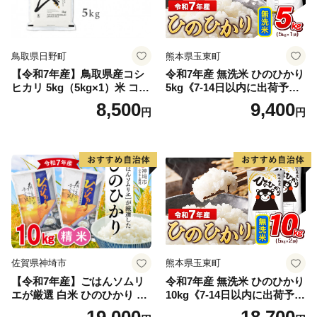
鳥取県日野町
熊本県玉東町
【令和7年産】鳥取県産コシ
令和7年産 無洗米 ひのひかり
ヒカリ 5kg（5kg×1）米 コシ
5kg《7-14日以内に出荷予定
ヒカリ こしひかり お米 白米
(土日祝除く)》コメ 米 無洗米
8,500
9,400
円
円
精米 5キロ おこめ こめ コメ
高レビュー｜人気米 熊本県
真空パック包装 真空包装 長
産米 お米 生活応援米
期保存 単一原料米 鳥取県日
野町産 Elevation
佐賀県神埼市
熊本県玉東町
【令和7年産】ごはんソムリ
令和7年産 無洗米 ひのひかり
エが厳選 白米 ひのひかり 10
10kg《7-14日以内に出荷予定
kg【神埼市産 米 お米 精米 白
(土日祝除く)》コメ 米 無洗米
19,000
18,700