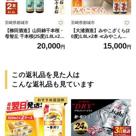
宮崎県都城市
宮崎県都城市
【柳田酒造】山田錦千本桜・
【大浦酒造】みやこざくら(2
母智丘 千本桜(25度)1.8L×2本
0度)1.8L×2本 ≪みやこんじょ
≪みやこんじょ特急便≫_AC
特急便≫_MJ-0771
20,000
15,000
円
円
-0751
この返礼品を見た人は
こんな返礼品も見ています