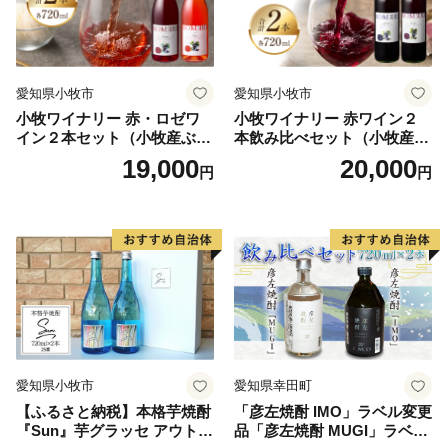
愛知県小牧市
愛知県小牧市
小牧ワイナリー 赤・ロゼワ
小牧ワイナリー 赤ワイン２
イン２本セット（小牧産ぶど
本飲み比べセット（小牧産ぶ
う100％使用）
どう100％使用）
19,000
20,000
円
円
愛知県小牧市
愛知県幸田町
【ふるさと納税】本格芋焼酎
「彦左焼酎 IMO」ラベル変更
『Sun』芋グラッセ アウトド
品「彦左焼酎 MUGI」ラベル