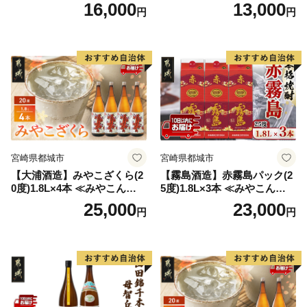
ア ソロキャンプ ベランピン
変更品 飲み比べ セット 合計
16,000
13,000
円
円
グ 巣ごもり 就労支援
2本 720ml×各1本 25度 焼酎
お酒 麦焼酎 芋焼酎
宮崎県都城市
宮崎県都城市
【大浦酒造】みやこざくら(2
【霧島酒造】赤霧島パック(2
0度)1.8L×4本 ≪みやこんじょ
5度)1.8L×3本 ≪みやこんじょ
特急便≫_AD-0771
特急便≫_23-07-K03P-1800-3
25,000
23,000
円
円
-Q