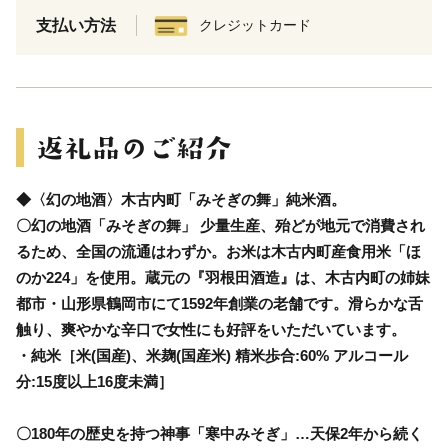
支払い方法
クレジットカード
◆〈幻の地酒〉木古内町「みそぎの舞」純米酒。
〇幻の地酒「みそぎの舞」 少量生産、殆どが地元で消費され
るため、全国の流通はわずか。お米は木古内町産食用米「ほ
のか224」を使用。蔵元の『羽根田酒造』は、木古内町の姉妹
都市・山形県鶴岡市にて1592年創業の老舗です。滑らかな舌
触り、爽やかな辛口で女性にも好評をいただいています。
・純米［米(国産)、米麹(国産米) 精米歩合:60% アルコール
分:15度以上16度未満］
〇180年の歴史を持つ神事「寒中みそぎ」…天保2年から続く