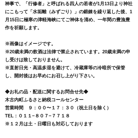
神事で、「行修者」と呼ばれる四人の若者が1月13日より神社
にこもって「水垢離（みずごり）」の鍛錬を繰り返した後、1
月15日に極寒の津軽海峡にてご神体を清め、一年間の豊漁豊
作を祈願します。
※画像はイメージです。
※20歳未満の飲酒は法律で禁止されています。20歳未満の申
し受けは致しておりません。
※直射日光・高温多湿を避けて、冷蔵庫等の冷暗所で保管
し、開封後はお早めにお召し上がり下さい。
◆お礼の品・配送に関するお問合せ先◆
木古内町ふるさと納税コールセンター
営業時間 ９：００〜１７：３０（祝土日を除く）
TEL：０１１−８０７−７７１８
※１２月は土・日曜日も対応しております