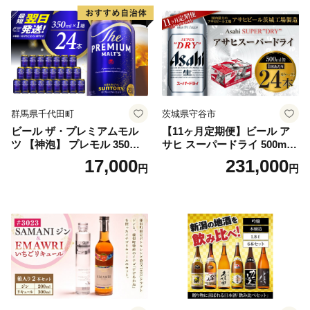
群馬県千代田町
茨城県守谷市
ビール ザ・プレミアムモル
【11ヶ月定期便】ビール ア
ツ 【神泡】 プレモル 350ml
サヒ スーパードライ 500ml 2
× 24本 サントリー〈天然水の
4本 1ケース×11ヶ月 | アサヒ
17,000
231,000
円
円
ビール工場〉群馬※沖縄・離
ビール 究極の辛口 酒 お酒 ア
島地域へのお届け不可
ルコール 生ビール Asahi ア
サヒビール スーパードライ s
uper dry 11回 缶ビール 缶 ギ
フト 内祝い 茨城県守谷市 送
料無料