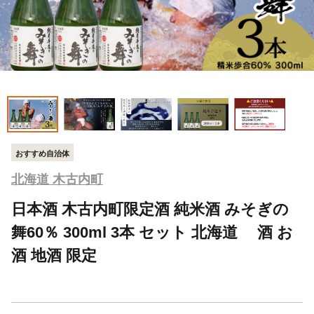
おすすめ自治体
北海道 木古内町
日本酒 木古内町限定酒 純米酒 みそぎの
舞60％ 300ml 3本 セット 北海道 酒 お
酒 地酒 限定