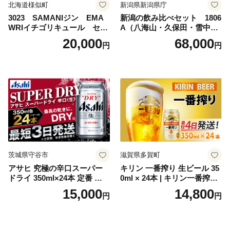
北海道様似町
新潟県新潟県庁
3023 SAMANIジン EMA
新潟の飲み比べセット 1806
WRIイチゴリキュール セッ
A（八海山・久保田・雪中
ト（箱入り）【大人の味 酒
梅・越乃寒梅・かたふね・千
20,000
68,000
円
円
お酒 洋酒 スピリッツ クラフ
代の光）
トジン 国産 sake SAKE gin
GIN liqueur LIQUEUR お酒
セット 詰め合わせ カクテル
ソーダ割り アルコール ロッ
ク ソーダ ジントニック 】
茨城県守谷市
滋賀県多賀町
アサヒ 究極の辛口スーパー
キリン 一番搾り 生ビール 35
ドライ 350ml×24本 定番 ビー
0ml × 24本 | キリン一番搾り
ル 缶ビール 酒 お酒 アルコー
キリンビール 一番搾り ビー
15,000
14,800
円
円
ル 辛口
ル 24缶 きりんいちばんしぼ
り キリン一番搾り びーる 1
ケース 24缶 24本 キリン一番
搾り KIRIN きりん 麒麟 キリ