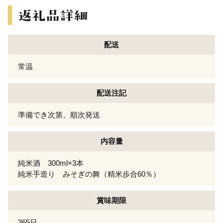
配送
常温
配送注記
準備でき次第、順次発送
内容量
純米酒 300ml×3本
純米手造り みそぎの舞（精米歩合60％）
賞味期限
365日