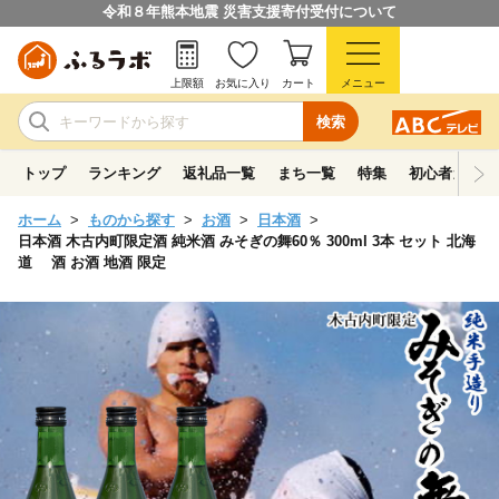
令和８年熊本地震 災害支援寄付受付について
上限額
お気に入り
カート
メニュー
検索
トップ
ランキング
返礼品一覧
まち一覧
特集
初心者ガイド
ホーム
ものから探す
お酒
日本酒
日本酒 木古内町限定酒 純米酒 みそぎの舞60％ 300ml 3本 セット 北海
道 酒 お酒 地酒 限定