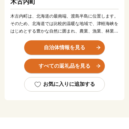
木古内町
木古内町は、北海道の最南端、渡島半島に位置します。
そのため、北海道では比較的温暖な地域で、津軽海峡を
はじめとする豊かな自然に囲まれ、農業、漁業、林業が
行われています。
このほかにも、天保2年（1831年）から続く、厳寒の津
自治体情報を見る
軽海峡で神社のご神体を清め、1年の豊漁豊作などを祈
願する「みそぎ祭り」など歴史と関連するイベントなど
すべての返礼品を見る
も行われます。
お気に入りに追加する