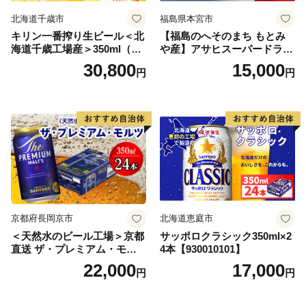
北海道千歳市
福島県本宮市
キリン一番搾り生ビール＜北
【福島のへそのまち もとみ
海道千歳工場産＞350ml（24
や産】アサヒスーパードライ
本） 2ケース
350ml×24本 合計8.4L 1ケー
30,800
15,000
円
円
ス アルコール度数5% 缶ビー
ル お酒 ビール アサヒ スーパ
ードライ super dry 24缶 辛
口 送料無料 カメイ 本宮市
【07214-0206】
京都府長岡京市
北海道恵庭市
＜天然水のビール工場＞京都
サッポロクラシック350ml×2
直送 ザ・プレミアム・モル
4本【930010101】
ツ 350ml×24本 プレモル [149
22,000
17,000
円
円
5]