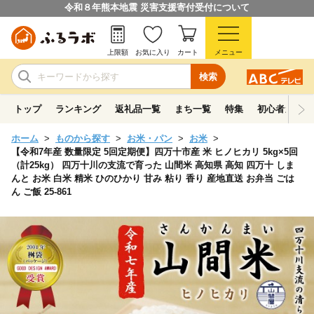
令和８年熊本地震 災害支援寄付受付について
上限額
お気に入り
カート
メニュー
検索
トップ
ランキング
返礼品一覧
まち一覧
特集
初心者ガイド
ホーム
ものから探す
お米・パン
お米
【令和7年産 数量限定 5回定期便】四万十市産 米 ヒノヒカリ 5kg×5回
（計25kg） 四万十川の支流で育った 山間米 高知県 高知 四万十 しま
んと お米 白米 精米 ひのひかり 甘み 粘り 香り 産地直送 お弁当 ごは
ん ご飯 25-861