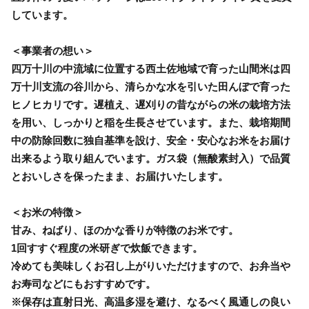
しています。
＜事業者の想い＞
四万十川の中流域に位置する西土佐地域で育った山間米は四
万十川支流の谷川から、清らかな水を引いた田んぼで育った
ヒノヒカリです。遅植え、遅刈りの昔ながらの米の栽培方法
を用い、しっかりと稲を生長させています。また、栽培期間
中の防除回数に独自基準を設け、安全・安心なお米をお届け
出来るよう取り組んでいます。ガス袋（無酸素封入）で品質
とおいしさを保ったまま、お届けいたします。
＜お米の特徴＞
甘み、ねばり、ほのかな香りが特徴のお米です。
1回すすぐ程度の米研ぎで炊飯できます。
冷めても美味しくお召し上がりいただけますので、お弁当や
お寿司などにもおすすめです。
※保存は直射日光、高温多湿を避け、なるべく風通しの良い