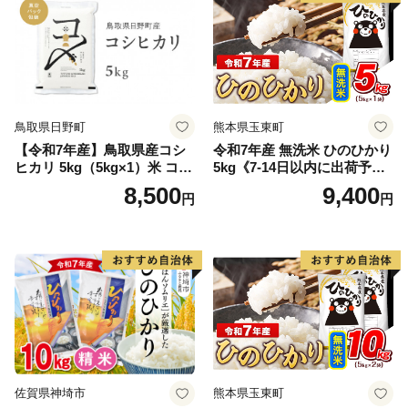
鳥取県日野町
熊本県玉東町
【令和7年産】鳥取県産コシ
令和7年産 無洗米 ひのひかり
ヒカリ 5kg（5kg×1）米 コシ
5kg《7-14日以内に出荷予定
ヒカリ こしひかり お米 白米
(土日祝除く)》コメ 米 無洗米
8,500
9,400
円
円
精米 5キロ おこめ こめ コメ
高レビュー｜人気米 熊本県
真空パック包装 真空包装 長
産米 お米 生活応援米
期保存 単一原料米 鳥取県日
野町産 Elevation
佐賀県神埼市
熊本県玉東町