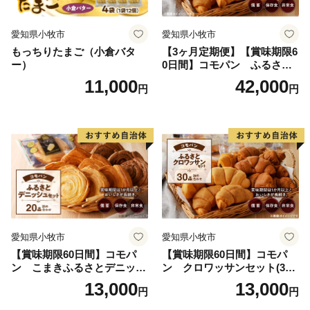
愛知県小牧市
愛知県小牧市
もっちりたまご（小倉バタ
【3ヶ月定期便】【賞味期限6
ー）
0日間】コモパン ふるさと
クロワッサンセット（計90
11,000
42,000
円
円
個）／災害用備蓄 保存食 非
常食 防災グッズにも
愛知県小牧市
愛知県小牧市
【賞味期限60日間】コモパ
【賞味期限60日間】コモパ
ン こまきふるさとデニッシ
ン クロワッサンセット(30
ュセット（20個入り）／災害
個入り)／災害用備蓄 保存食
13,000
13,000
円
円
用備蓄 保存食 非常食 防災グ
非常食 防災グッズにも
ッズにも