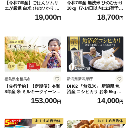
【令和7年産】ごはんソムリ
令和7年産 無洗米 ひのひかり
エが厳選 白米 ひのひかり 10
10kg《7-14日以内に出荷予定
kg【神埼市産 米 お米 精米 白
(土日祝除く)》コメ 米 無洗米
19,000
18,700
円
円
米 10kg 5kg×2 ひのひかり ブ
令和7年産 高レビュー｜人気
ランド米 食味鑑定士】(H063
米 熊本県産米 お米 生活応援
164)
米
福島県南相馬市
新潟県新潟県庁
【先行予約】【定期便】令和
DH02 「無洗米」 新潟県 魚
8年産 米 ミルキークイーン
沼産 コシヒカリ お米 5kg こ
白米 45kg (5kg×9回) | ミルキ
しひかり 精米 米（お米の美
153,000
14,000
円
円
ークイーン 米5kg 福島 福島
味しい炊き方ガイド付き）
県産 福島産 精米 お米 米 コ
メ 武田ファーム サムランド
福島県 南相馬市 cu006-ae