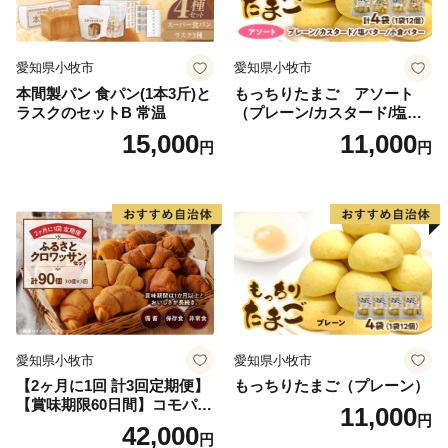
愛知県小牧市
愛知県小牧市
本間製パン 食パン(1本3斤)と
もっちりたまご アソート
ラスクのセットB 常温
（プレーン/カスタード/塩バ
ター/小倉バター）
15,000
11,000
円
円
愛知県小牧市
愛知県小牧市
【2ヶ月に1回 計3回定期便】
もっちりたまご（プレーン）
【賞味期限60日間】コモパ
11,000
円
ン ふるさとクロワッサンセ
42,000
円
ット（計90個）／災害用備蓄