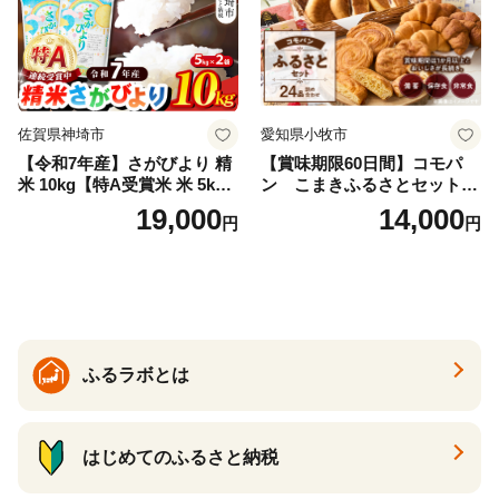
佐賀県神埼市
愛知県小牧市
【令和7年産】さがびより 精
【賞味期限60日間】コモパ
米 10kg【特A受賞米 米 5kg×
ン こまきふるさとセット
2袋 お米 コメ こめ 国産 美味
（24個入り）／災害用備蓄
19,000
14,000
円
円
しい ブランド米 人気 ランキ
保存食 非常食 防災グッズに
ング 増田米穀】(H015224)
も
ふるラボとは
はじめてのふるさと納税