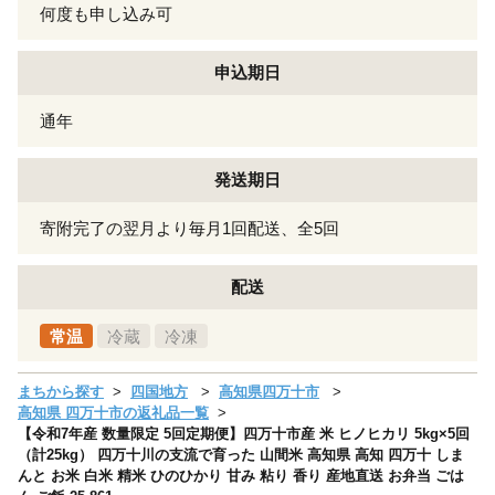
何度も申し込み可
申込期日
通年
発送期日
寄附完了の翌月より毎月1回配送、全5回
配送
常温
冷蔵
冷凍
まちから探す
四国地方
高知県四万十市
高知県 四万十市の返礼品一覧
【令和7年産 数量限定 5回定期便】四万十市産 米 ヒノヒカリ 5kg×5回
（計25kg） 四万十川の支流で育った 山間米 高知県 高知 四万十 しま
んと お米 白米 精米 ひのひかり 甘み 粘り 香り 産地直送 お弁当 ごは