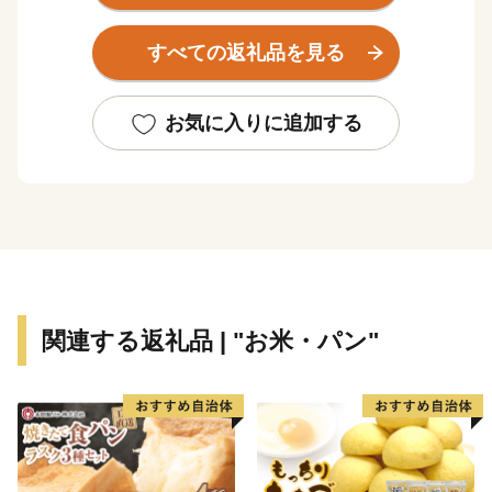
都」と呼ばれています。
すべての返礼品を見る
【お問い合わせはこちら】
・申込・書類・ご入金方法はこちら
お気に入りに追加する
株式会社 本気モード
電話：0875-24-8056
平日8:30～17:00
Email：shimanto@furusato-city.com
・返礼品・お届けの時期はこちら
株式会社 本気モード
関連する返礼品 | "お米・パン"
電話：0875-24-8056
平日8:30～17:00
Email：shimanto@furusato-city.com