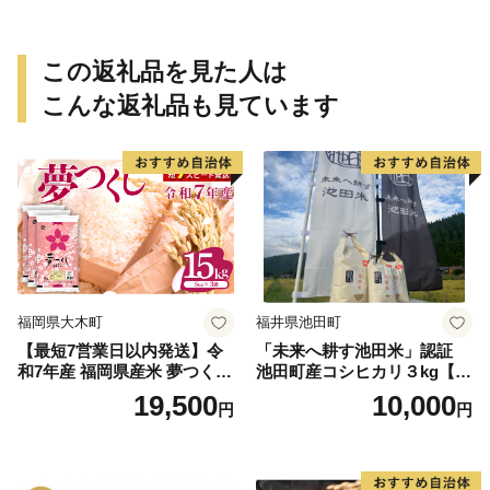
この返礼品を見た人は
こんな返礼品も見ています
福岡県大木町
福井県池田町
【最短7営業日以内発送】令
「未来へ耕す池田米」認証
和7年産 福岡県産米 夢つくし
池田町産コシヒカリ３kg【お
15kg 精米 ※北海道・沖縄・
1人様につき３セットまで】
19,500
10,000
円
円
離島は配送不可