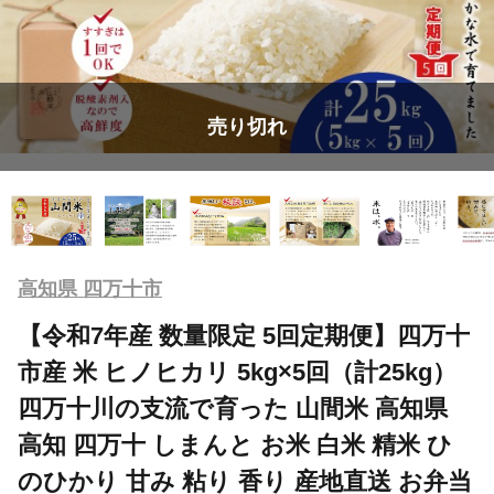
売り切れ
高知県 四万十市
【令和7年産 数量限定 5回定期便】四万十
市産 米 ヒノヒカリ 5kg×5回（計25kg）
四万十川の支流で育った 山間米 高知県
高知 四万十 しまんと お米 白米 精米 ひ
のひかり 甘み 粘り 香り 産地直送 お弁当