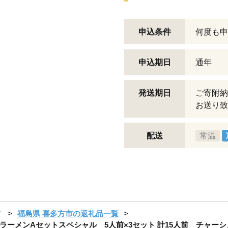
申込条件
何度も申
申込期日
通年
発送期日
ご寄附納
お送り致
配送
常温
市
福島県 喜多方市の返礼品一覧
ーメンAセットスペシャル 5人前×3セット 計15人前 チャー