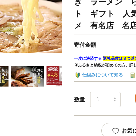
き ラーメン 
ト ギフト 人
メ 有名店 名店【0
寄付金額
一度に決済する
返礼品数は３つ以
🔰ふるさと納税が初めての方、詳
仕組みについて知る
数量
お気