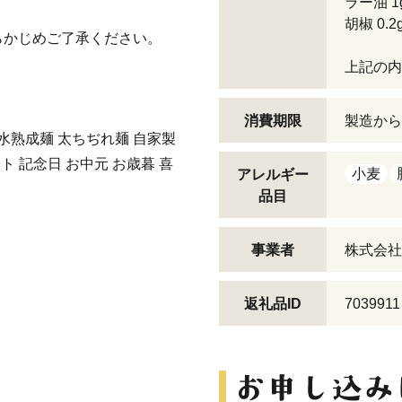
ラー油 1
胡椒 0.2
らかじめご了承ください。
上記の内
消費期限
製造から
水熟成麺 太ちぢれ麺 自家製
ト 記念日 お中元 お歳暮 喜
小麦
アレルギー
品目
事業者
株式会社
返礼品ID
7039911