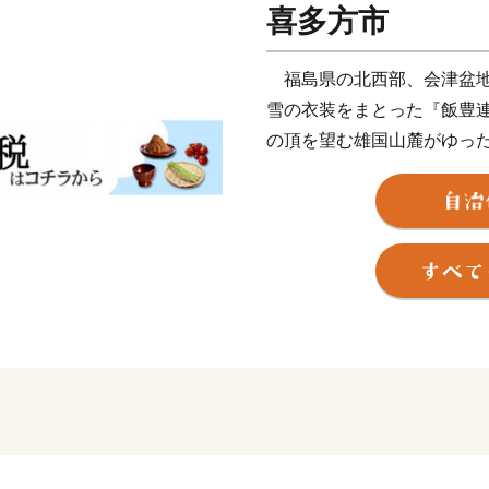
喜多方市
福島県の北西部、会津盆地
雪の衣装をまとった『飯豊
の頂を望む雄国山麓がゆっ
です。
約５５５㎢の広大な市の面
林野が占めています。市の
あり、市街地を取り囲むよ
盆地特有の内陸性気候によ
冬は寒冷で豪雪に見舞われ
の先には、うららかな春が
ここに暮らせば四季の移ろ
しむことができます。