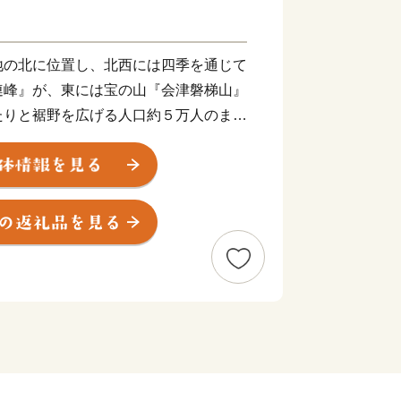
の北に位置し、北西には四季を通じて
連峰』が、東には宝の山『会津磐梯山』
たりと裾野を広げる人口約５万人のまち
積を有していますが、その半数以上を
中心部から南部にかけては平坦な地形で
うに田園地帯が広がっています。
り、夏は厳しい暑さが続く日もあり、
ることもあります。それでも、厳しい冬
あり、暑い夏の先には実りの秋があり、
いに衣食をかえながら暮らしの変化を楽