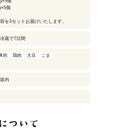
g×5個
g×5個
容を3セットお届けいたします。
冷蔵で7日間
豚肉
鶏肉
大豆
ごま
坂内