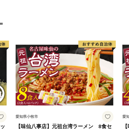
"
愛知県小牧市
愛
セッ
【味仙八事店】元祖台湾ラーメン 8食セ
【