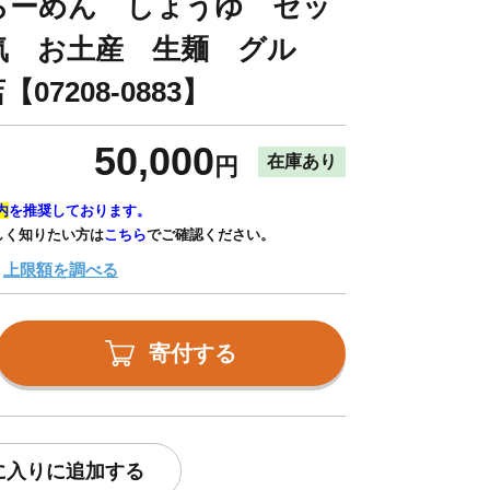
らーめん しょうゆ セッ
気 お土産 生麺 グル
7208-0883】
50,000
在庫あり
円
内
を推奨しております。
しく知りたい方は
こちら
でご確認ください。
上限額を調べる
寄付する
に入りに追加する