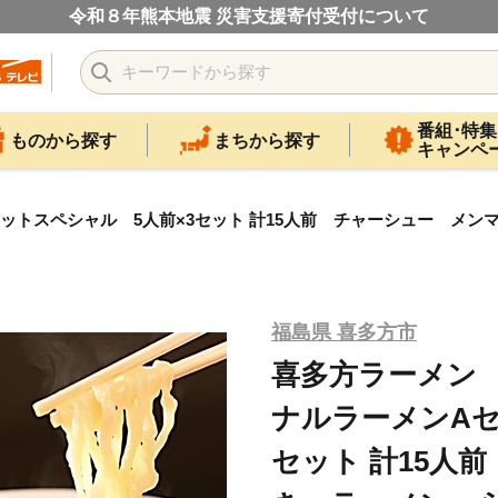
令和８年熊本地震 災害支援寄付受付について
番組･特集
ものから探す
まちから探す
キャンペ
ットスペシャル 5人前×3セット 計15人前 チャーシュー メ
】
福島県 喜多方市
喜多方ラーメン
ナルラーメンAセ
セット 計15人