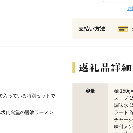
お
支払い方法
容量
麺 150g
まで入っている特別セットで
スープ 1
調味水 1
る坂内食堂の醤油ラーメン
ラード 2
チャーシュ
味付メンマ