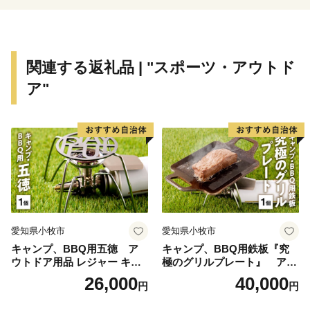
返礼品・証明書等のお問い合わせはこちらへ
牧之原市ふるさと納税担当
関連する返礼品 | "スポーツ・アウトド
TEL：050-1707-9298（平日8：30～17：00）
ア"
※土日祝日、年末年始を除く
E-mail：makinohara@furusato-supports.com
愛知県小牧市
愛知県小牧市
キャンプ、BBQ用五徳 ア
キャンプ、BBQ用鉄板『究
ウトドア用品 レジャー キャ
極のグリルプレート』 アウ
ンプ バーベキュー BBQ 五徳
トドア用品 レジャー キャン
26,000
40,000
円
円
プ バーベキュー BBQ 鉄板