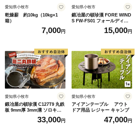
愛知県小牧市
愛知県小牧市
乾燥薪 約10kg（10kg×1
鍛冶屋の頓珍漢 FORE WIND
箱）
S FW-FS01 フォールディン
グ キャンプストーブ専用 五
7,000
15,000
円
円
徳リング
愛知県小牧市
愛知県小牧市
鍛冶屋の頓珍漢 C127T9 丸鉄
アイアンテーブル アウト
板 9mm厚 3mm溝 ソロキャ
ドア用品 レジャー キャンプ
ンプ用 専用ハンドル付き ス
33,000
47,000
円
円
ノーピーク アルミパーソナ
ルクッカーサイズ