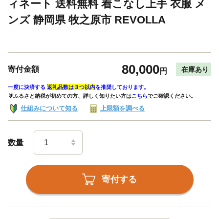
ィネート 送料無料 着こなし上手 衣服 メ
ンズ 静岡県 牧之原市 REVOLLA
80,000
寄付金額
在庫あり
円
一度に決済する
返礼品数は３つ以内
を推奨しております。
🔰ふるさと納税が初めての方、詳しく知りたい方は
こちら
でご確認ください。
仕組みについて知る
上限額を調べる
数量
寄付する