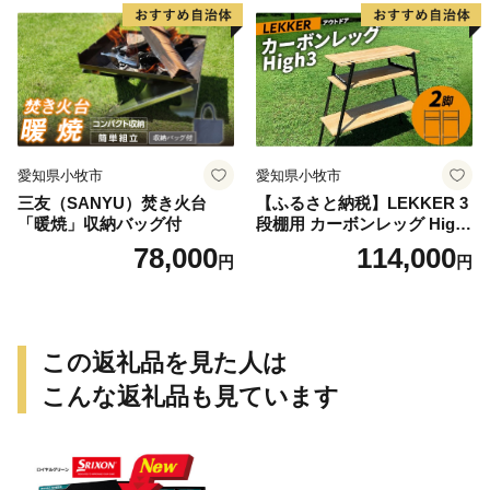
愛知県小牧市
愛知県小牧市
三友（SANYU）焚き火台
【ふるさと納税】LEKKER 3
「暖焼」収納バッグ付
段棚用 カーボンレッグ High
3 2脚 キャンプ アウトドア ソ
78,000
114,000
円
円
ロキャン カーボン アウトド
ア用品 レジャー 軽量 丈夫 持
ち運び 野外 キャンプギア テ
ーブル板用 絆ウェルド 愛知
県 小牧市 送料無料
この返礼品を見た人は
こんな返礼品も見ています