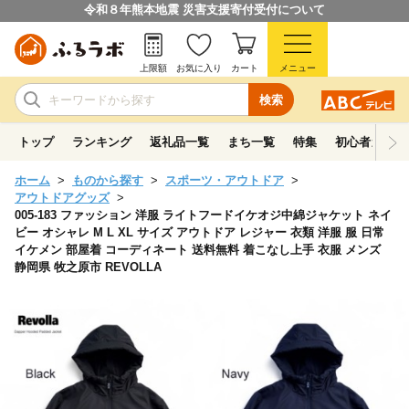
令和８年熊本地震 災害支援寄付受付について
上限額
お気に入り
カート
メニュー
検索
トップ
ランキング
返礼品一覧
まち一覧
特集
初心者ガイド
ホーム
ものから探す
スポーツ・アウトドア
アウトドアグッズ
005-183 ファッション 洋服 ライトフードイケオジ中綿ジャケット ネイ
ビー オシャレ M L XL サイズ アウトドア レジャー 衣類 洋服 服 日常
イケメン 部屋着 コーディネート 送料無料 着こなし上手 衣服 メンズ
静岡県 牧之原市 REVOLLA