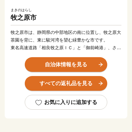
まきのはらし
牧之原市
牧之原市は、静岡県の中部地区の南に位置し、牧之原大
茶園を背に、東に駿河湾を望む緑豊かな市です。
東名高速道路「相良牧之原ＩＣ」と「御前崎港」、さら
に富士山静岡空港と、陸・海・空それぞれの玄関口を持
つ市です。
自治体情報を見る
牧之原市には、日本有数の海水浴場である静波海岸とさ
がらサンビーチがあり,夏には、遠浅で波が静かなビー
すべての返礼品を見る
チに連日大勢の海水浴客が訪れます。
また、サーフポイントも点在していて、県内外からサー
ファーたちが集まり、一年を通して賑わっています。
お気に入りに追加する
■□■……………………………………………………