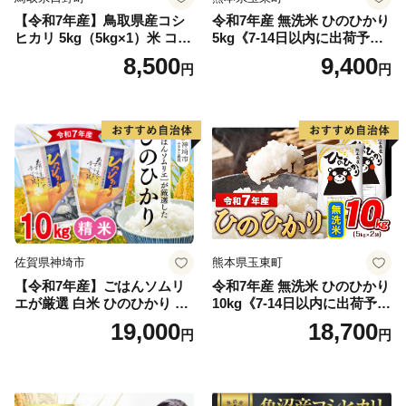
【令和7年産】鳥取県産コシ
令和7年産 無洗米 ひのひかり
ヒカリ 5kg（5kg×1）米 コシ
5kg《7-14日以内に出荷予定
ヒカリ こしひかり お米 白米
(土日祝除く)》コメ 米 無洗米
8,500
9,400
円
円
精米 5キロ おこめ こめ コメ
高レビュー｜人気米 熊本県
真空パック包装 真空包装 長
産米 お米 生活応援米
期保存 単一原料米 鳥取県日
野町産 Elevation
佐賀県神埼市
熊本県玉東町
【令和7年産】ごはんソムリ
令和7年産 無洗米 ひのひかり
エが厳選 白米 ひのひかり 10
10kg《7-14日以内に出荷予定
kg【神埼市産 米 お米 精米 白
(土日祝除く)》コメ 米 無洗米
19,000
18,700
円
円
米 10kg 5kg×2 ひのひかり ブ
令和7年産 高レビュー｜人気
ランド米 食味鑑定士】(H063
米 熊本県産米 お米 生活応援
164)
米