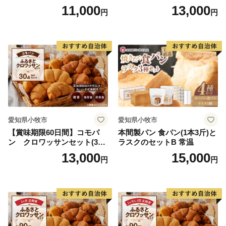
ター/小倉バター）
ュセット（20個入り）／災害
11,000
13,000
円
円
用備蓄 保存食 非常食 防災グ
ッズにも
愛知県小牧市
愛知県小牧市
【賞味期限60日間】コモパ
本間製パン 食パン(1本3斤)と
ン クロワッサンセット(30
ラスクのセットB 常温
個入り)／災害用備蓄 保存食
13,000
15,000
円
円
非常食 防災グッズにも