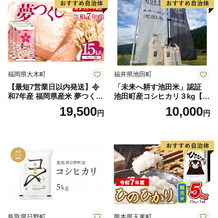
福岡県大木町
福井県池田町
【最短7営業日以内発送】令
「未来へ耕す池田米」認証
和7年産 福岡県産米 夢つくし
池田町産コシヒカリ３kg【お
15kg 精米 ※北海道・沖縄・
1人様につき３セットまで】
19,500
10,000
円
円
離島は配送不可
鳥取県日野町
熊本県玉東町