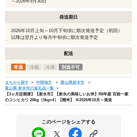
～2026年9月30日
発送期日
2026年10月上旬～10月下旬頃に順次発送予定（初回）
以降は翌月より毎月中旬頃に順次発送予定
配送
常温
冷蔵
冷凍
別送不可
まちから探す
中部地方
富山県射水市
富山県 射水市の返礼品一覧
【3ヶ月定期便】【射水市】【射水の美味しいお米】R8年産 百姓一家
のコシヒカリ 20kg（5kg×4）【精米】 ※2026年10月～発送
このページをシェアする