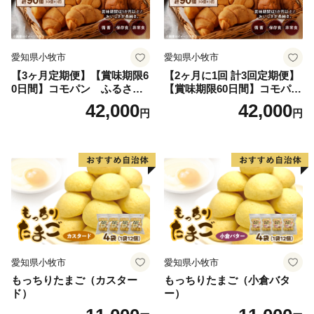
愛知県小牧市
愛知県小牧市
【3ヶ月定期便】【賞味期限6
【2ヶ月に1回 計3回定期便】
0日間】コモパン ふるさと
【賞味期限60日間】コモパ
クロワッサンセット（計90
ン ふるさとクロワッサンセ
42,000
42,000
円
円
個）／災害用備蓄 保存食 非
ット（計90個）／災害用備蓄
常食 防災グッズにも
保存食 非常食 防災グッズに
も
愛知県小牧市
愛知県小牧市
もっちりたまご（カスター
もっちりたまご（小倉バタ
ド）
ー）