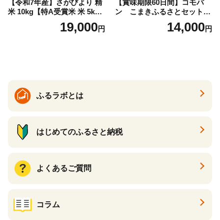
【令和7年産】さがびより 精
【賞味期限60日間】コモパ
米 10kg【特A受賞米 米 5kg×
ン こまきふるさとセット
2袋 お米 コメ こめ 国産 美味
（24個入り）／災害用備蓄
19,000
14,000
円
円
しい ブランド米 人気 ランキ
保存食 非常食 防災グッズに
ング 増田米穀】(H015224)
も
ふるラボとは
はじめてのふるさと納税
よくあるご質問
コラム