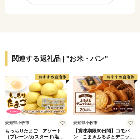
ベニスと評価され、映画のロケ地として脚光を浴びてお
り、多くの観光客でにぎわいを見せております。市内に
20基ある絢爛豪華な「曳山（ひきやま）」や漆喰の芸術
「鏝絵（こてえ）」に代表される伝統文化、越中だいも
ん凧まつり等のイベントなど、多くの魅力が詰まった射
水市を、ぜひ体感してください。
皆様のお越しを、心からお待ち申し上げております。
関連する返礼品 | "お米・パン"
愛知県小牧市
愛知県小牧市
もっちりたまご アソート
【賞味期限60日間】コモパ
（プレーン/カスタード/塩バ
ン こまきふるさとデニッシ