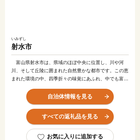
いみずし
射水市
富山県射水市は、県域のほぼ中央に位置し、川や河
川、そして丘陵に囲まれた自然豊かな都市です。この恵
まれた環境の中、四季折々の味覚にあふれ、中でも富山
湾の代表的な味覚である「ベニズワイガニ」や「シロエ
ビ」等の新鮮な魚介類は全国的にも有名です。
自治体情報を見る
平成27年3月には北陸新幹線が開業し、富山・東京間
を最速2時間8分で結び、射水市へのアクセスも大変良く
すべての返礼品を見る
なりました。市内には見どころも多く、ベイエリアには
日本海側最大級の斜張橋「新湊大橋」や県内有数の観光
地「海王丸パーク」、周辺を流れる「内川」は、東洋の
お気に入りに追加する