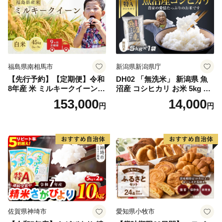
福島県南相馬市
新潟県新潟県庁
【先行予約】【定期便】令和
DH02 「無洗米」 新潟県 魚
8年産 米 ミルキークイーン
沼産 コシヒカリ お米 5kg こ
白米 45kg (5kg×9回) | ミルキ
しひかり 精米 米（お米の美
153,000
14,000
円
円
ークイーン 米5kg 福島 福島
味しい炊き方ガイド付き）
県産 福島産 精米 お米 米 コ
メ 武田ファーム サムランド
福島県 南相馬市 cu006-ae
佐賀県神埼市
愛知県小牧市