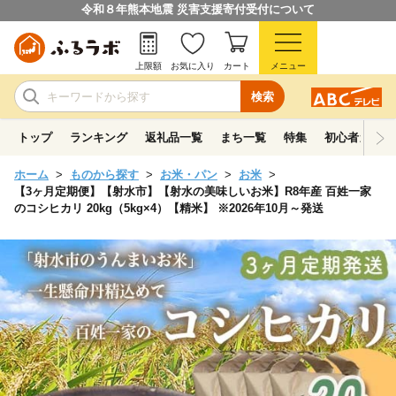
令和８年熊本地震 災害支援寄付受付について
上限額
お気に入り
カート
メニュー
検索
トップ
ランキング
返礼品一覧
まち一覧
特集
初心者ガイド
ホーム
ものから探す
お米・パン
お米
【3ヶ月定期便】【射水市】【射水の美味しいお米】R8年産 百姓一家
のコシヒカリ 20kg（5kg×4）【精米】 ※2026年10月～発送