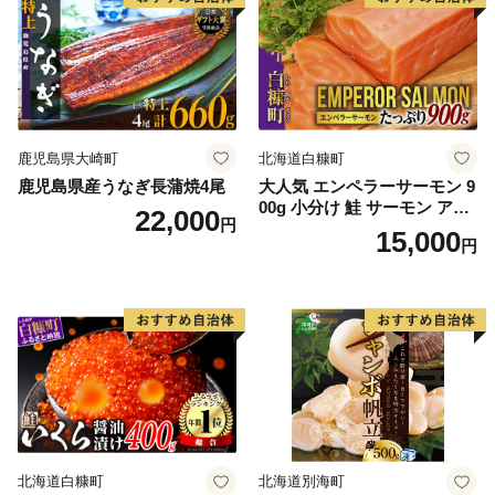
鹿児島県大崎町
北海道白糠町
鹿児島県産うなぎ長蒲焼4尾
大人気 エンペラーサーモン 9
00g 小分け 鮭 サーモン アト
22,000
円
ランティックサーモン 水産
15,000
円
庁長官賞 受賞 さけ シャケ し
ゃけ sake カルパッチョ ソテ
ー レアステーキ 人気 高級 大
満足 美味しい 贈答 生食用 刺
身 お刺身 刺し身 魚介類 海鮮
冷凍 厚切り 薄切り ふるさと
納税 ふるさとチョイス チョ
イス 北海道 白糠町
北海道白糠町
北海道別海町