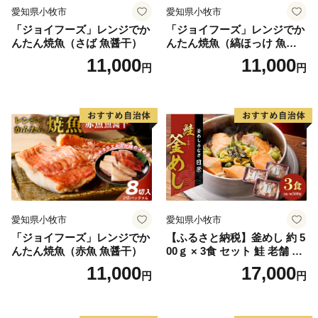
愛知県小牧市
愛知県小牧市
「ジョイフーズ」レンジでか
「ジョイフーズ」レンジでか
んたん焼魚（さば 魚醤干）
んたん焼魚（縞ほっけ 魚醤
干）
11,000
11,000
円
円
愛知県小牧市
愛知県小牧市
「ジョイフーズ」レンジでか
【ふるさと納税】釜めし 約 5
んたん焼魚（赤魚 魚醤干）
00ｇ × 3食 セット 鮭 老舗 急
速冷凍 レンチン 時短 簡単調
11,000
17,000
円
円
理 食品 加工品 海鮮 手作り
ほくほく ご飯 お弁当 おにぎ
り お茶漬け お取り寄せ お取