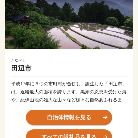
たなべし
田辺市
平成17年に５つの市町村が合併し、誕生した「田辺市」
は、近畿最大の面積を誇ります。黒潮の恩恵を受けた海
や、紀伊山地の雄大な山々など様々な自然あふれるまち
です。「紀伊山地の霊場と参詣道」として世界文化遺産
に登録されている熊野古道、里山の恩恵を活かした持続
自治体情報を見る
可能な農業として世界農業遺産に認定されている「みな
べ・田辺の梅システム」の２つの世界遺産を有していま
すべての返礼品を見る