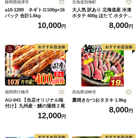
静岡県焼津市
北海道別海町
a10-1289 ネギトロ100g×16
大人気 訳あり 北海道産 冷凍
パック 合計1.6kg
ホタテ 400g ほたて ホタテ
帆立 貝柱 海鮮 魚介類 刺身
10,000
8,000
円
円
大粒 天然 海鮮 ランキング 大
人気 人気 おすすめ 訳あり ）
福岡県行橋市
高知県須崎市
AU-043 【当店オリジナル味
藁焼きかつおタタキ 1.9kg
付け】九州産・鰻の蒲焼２尾
8,000
円
12,000
円