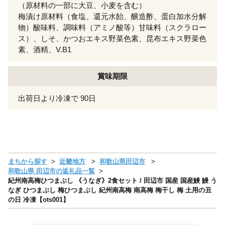
（原材料の一部に大豆、小麦を含む）
梅漬け原材料（食塩、還元水飴、醸造酢、蛋白加水分解
物）酸味料、調味料（アミノ酸等）甘味料（スクラロー
ス）、しそ、かつおエキス野菜色素、昆布エキス野菜色
素、酒精、V.B1
賞味期限
出荷日より冷凍で 90日
まちから探す
近畿地方
和歌山県田辺市
和歌山県 田辺市の返礼品一覧
紀州南高梅ひつまぶし 《うなぎ》2食セット / 田辺市 国産 国産鰻 鰻 う
なぎ ひつまぶし 梅ひつまぶし 紀州南高梅 南高梅 梅干し 梅 土用の丑
の日 冷凍【ots001】