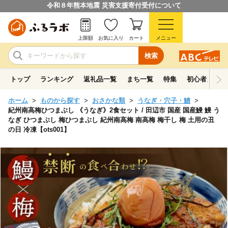
令和８年熊本地震 災害支援寄付受付について
上限額
お気に入り
カート
メニュー
検索
トップ
ランキング
返礼品一覧
まち一覧
特集
初心者ガイド
ホーム
ものから探す
おさかな類
うなぎ・穴子・鱧
紀州南高梅ひつまぶし 《うなぎ》2食セット / 田辺市 国産 国産鰻 鰻 う
なぎ ひつまぶし 梅ひつまぶし 紀州南高梅 南高梅 梅干し 梅 土用の丑
の日 冷凍【ots001】