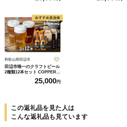
トルト食品 カレー セット 詰
1】
合せ 食べ比べ【oon001】
和歌山県田辺市
田辺市唯一のクラフトビール
2種類12本セット COPPER
（アルコール度数6％）GOL
25,000
円
D（アルコール度数5.5％）各
330ml×6本 / 田辺市 クラフト
ビール 地ビール 瓶ビール 地
酒 ボイジャーブルーイング
セット 詰合せ 飲み比べ 父の
この返礼品を見た人は
日 ギフト プレゼント 贈り物
【bbi012-1】
こんな返礼品も見ています