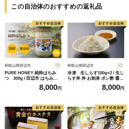
この自治体のおすすめの返礼品
和歌山県田辺市
和歌山県田辺市
PURE HONEY 純粋はちみ
冷凍 生しらす100g×2 / 生し
つ 300g / 田辺市 はちみつ
らす丼 丼 お刺身 ポン酢 醤油
ハチミツ 蜂蜜 無添加 国産
小分け シラス 冷凍 生 ギフト
8,000
8,000
円
円
【nts005-1】
お取り寄せ 和歌山県 田辺市
【mst009】