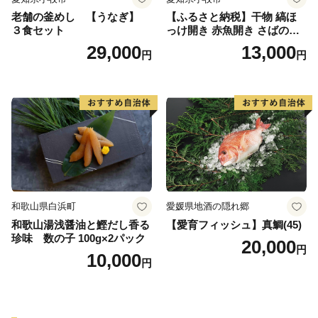
老舗の釜めし 【うなぎ】
【ふるさと納税】干物 縞ほ
３食セット
っけ開き 赤魚開き さばの開
き 魚醤干し 3種 セット 詰め
29,000
13,000
円
円
合わせ 魚 おかず 肉厚 おいし
い さば 赤魚 縞ホッケ ジョイ
フーズ 魚貝類 お取り寄せ お
取り寄せグルメ 魚醤 ナンプ
ラー 愛知県 小牧市 冷凍 送料
無料
和歌山県白浜町
愛媛県地酒の隠れ郷
和歌山湯浅醤油と鰹だし香る
【愛育フィッシュ】真鯛(45)
珍味 数の子 100g×2パック
20,000
円
10,000
円