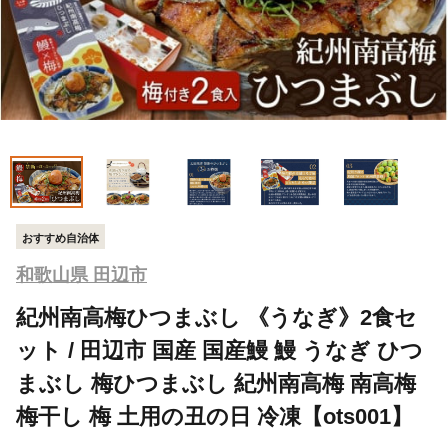
おすすめ自治体
和歌山県 田辺市
紀州南高梅ひつまぶし 《うなぎ》2食セ
ット / 田辺市 国産 国産鰻 鰻 うなぎ ひつ
まぶし 梅ひつまぶし 紀州南高梅 南高梅
梅干し 梅 土用の丑の日 冷凍【ots001】