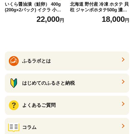
いくら醤油漬（鮭卵） 400g
北海道 野付産 冷凍 ホタテ 貝
(200g×2パック) イクラ 小分
柱 ジャンボホタテ500g 濃厚
け いくら醤油漬 鮭いくら い
な旨味と甘み （ほたて ホタ
22,000
18,000
円
円
くら醤油漬け 鮭 鮭卵 ikura
テ 帆立 貝柱 ホタテ貝柱 大玉
醤油いくら 冷凍いくら いく
大粒 北海道 別海 野付 ふるさ
ら北海道 醤油鮭いくら 人気
と納税）
大好評品 北海道 白糠町
ふるラボとは
はじめてのふるさと納税
よくあるご質問
コラム