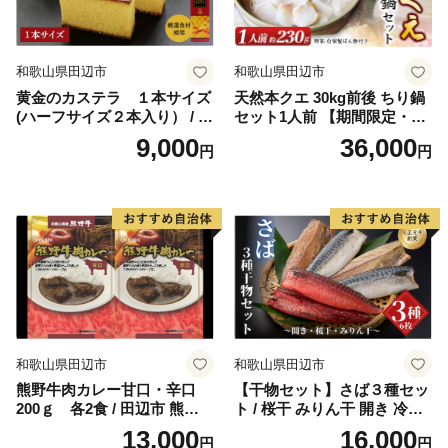
和歌山県田辺市
和歌山県田辺市
黄金のカステラ １本サイズ
天然本クエ 30kg前後 ちり鍋
(ハーフサイズ２本入り） / 田
セット1人前 【期間限定・1/3
辺市 スイーツ カステラ 洋菓
1まで】【お野菜・自家製ぽ
9,000
36,000
円
円
子 黄金 おやつ １本 【ehs00
ん酢付きのくえ】 ※北海
6-1】
道・沖縄・離島は発送不可 /
鍋 高級 くえ鍋 クエ鍋 野菜
本クエ ポン酢 ぽんず 田辺市
和歌山県 贈答 ギフト ご家庭
【gtr001】
和歌山県田辺市
和歌山県田辺市
熊野牛肉カレー甘口・辛口
【干物セット】さば３種セッ
200ｇ 各2食 / 田辺市 熊野牛
ト / 桜干 みりん干 開き 冷凍
ブランド牛 牛肉 牛肉カレー
魚介類 焼き魚 食べ比べ サバ
13,000
16,000
円
円
レトルトカレー レトルト レ
鯖 和歌山県 田辺市【mst011-