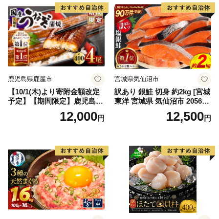
鹿児島県鹿屋市
宮城県気仙沼市
【10/1(木)より寄附金額改定
訳あり 銀鮭 切身 約2kg [宮城
予定】【期間限定】鹿児島県
東洋 宮城県 気仙沼市 205649
大隅産うなぎ蒲焼4尾（400
91] 鮭 魚介類 海鮮 訳アリ 規
12,000
12,500
円
円
g） KN007-023
格外 不揃い さけ サケ 鮭切身
シャケ 切り身 冷凍 家庭用 お
かず 弁当 支援 サーモン 銀鮭
切り身 魚 わけあり