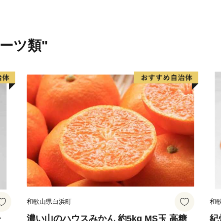
的な大型旅館が立並ぶ温泉
湯治の温泉、海沿いの温泉
ができます。
ルーツ類"
ふるさと納税を機に山形へ
化、自然をお楽しみくださ
和歌山県白浜町
和
・
濃い山のハウスみかん 約5kg MS玉 高糖
紀