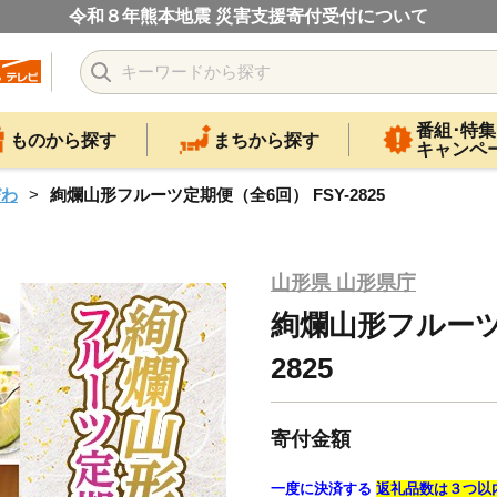
令和８年熊本地震 災害支援寄付受付について
番組･特集
ものから探す
まちから探す
キャンペ
びわ
絢爛山形フルーツ定期便（全6回） FSY-2825
山形県 山形県庁
絢爛山形フルーツ定
2825
寄付金額
一度に決済する
返礼品数は３つ以