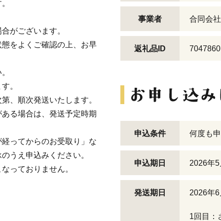
す。
。
事業者
合同会社
場合がございます。
状態をよくご確認の上、お早
返礼品ID
7047860
い。
ます。
次第、順次発送いたします。
がある場合は、発送予定時期
申込条件
何度も申
が経ってからのお受取り」な
承のうえ申込みください。
申込期日
2026年
こなっておりません。
発送期日
2026
1回目：