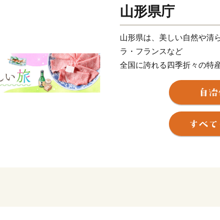
山形県庁
山形県は、美しい自然や清
ラ・フランスなど
全国に誇れる四季折々の特
そして、「つや姫」「雪若
県単位では全国初の地理的表
日本酒など、「日本一美食
自慢です。
また、最上川舟運によって
されてきた多くの素晴らし
さらに、豊かな自然に恵ま
季を通じて山形を感じ、楽
す。
そんな山形県への旅を一層
は、全ての市町村に温泉が