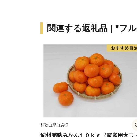
関連する返礼品 | "フ
和歌山県白浜町
紀州完熟みかん１０ｋｇ（家庭用大玉