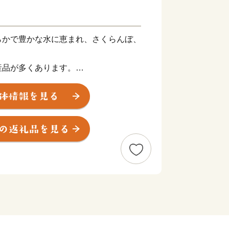
らかで豊かな水に恵まれ、さくらんぼ、
産品が多くあります。
丸」をはじめとしたおいしいお米や、
示制度(ＧＩ)「山形」の指定を受けた
・美酒県やまがた」にふさわしい逸品も
伝えられた上方の技術を磨き、研ぎ澄ま
い工芸品があります。
れ、海水浴や果物狩り、スキーなど、四
しんでいただけるレジャーも目白押しで
豊かなものにするのが温泉です。山形県
湧出し、山や渓谷に囲まれた温泉、近代