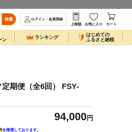
検索
ログイン・会員登録
上限額
お気に入り
カート
はじめての
ランキング
ーン
ふるさと納税
期便（全6回） FSY-
94,000
円
内
を推奨しております。