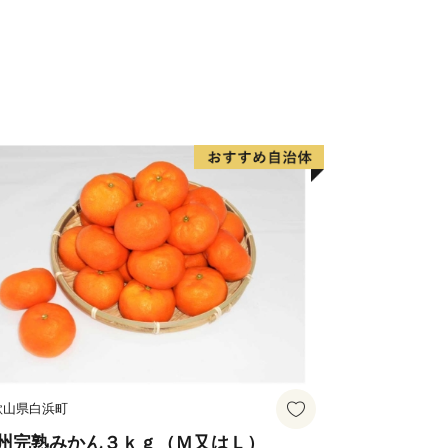
、
など、様々なタイプの温泉を楽しむこと
お越しいただき、旬の味覚、歴史や文
い。
歌山県白浜町
州完熟みかん３ｋｇ（Ｍ又はＬ）