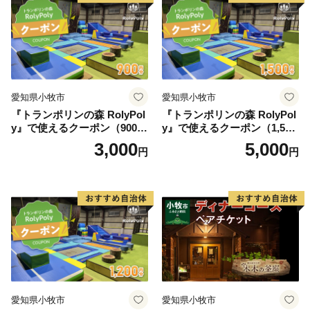
お祝 誕生日 記念日 名鉄小牧
ホテル 愛知県 小牧市 送料無
料
愛知県小牧市
愛知県小牧市
『トランポリンの森 RolyPol
『トランポリンの森 RolyPol
y』で使えるクーポン（900
y』で使えるクーポン（1,500
円）
円）
3,000
5,000
円
円
愛知県小牧市
愛知県小牧市