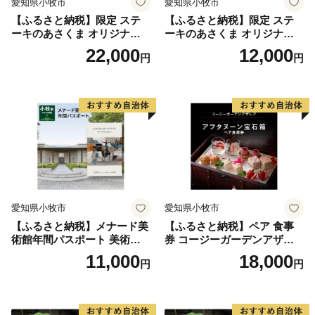
愛知県小牧市
愛知県小牧市
【ふるさと納税】限定 ステ
【ふるさと納税】限定 ステ
ーキのあさくま オリジナル
ーキのあさくま オリジナル
お食事券 6000円 お好きなメ
お食事券 3000円 お好きなメ
22,000
12,000
円
円
ニュー 好きなだけ コーンス
ニュー 好きなだけ コーンス
ープ カレー サラダ プリン ソ
ープ カレー サラダ プリン ソ
フトクリーム デザート 愛知
フトクリーム デザート 愛知
県 小牧店 小牧市 チケット 送
県 小牧店 小牧市 チケット 送
料無料
料無料
愛知県小牧市
愛知県小牧市
【ふるさと納税】メナード美
【ふるさと納税】ペア 食事
術館年間パスポート 美術館
券 コージーガーデンアザレ
メナード アート
ア アフタヌーン宝石箱 ホテ
11,000
18,000
円
円
ル特製 デザート 6種類 サン
ドウィッチ コーヒー または
紅茶 スイーツ アフタヌーン
ティー チケット 券 2名様分