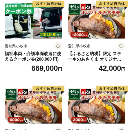
愛知県小牧市
愛知県小牧市
福祉車両・介護車両改造に使
【ふるさと納税】限定 ステ
えるクーポン券(200,000 円)
ーキのあさくま オリジナル
お食事券 12000円 お好きなメ
669,000
42,000
円
円
ニュー 好きなだけ コーンス
ープ カレー サラダ プリン ソ
フトクリーム デザート 愛知
県 小牧店 小牧市 チケット 送
料無料