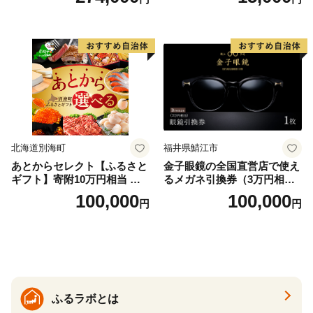
＞
北海道別海町
福井県鯖江市
あとからセレクト【ふるさと
金子眼鏡の全国直営店で使え
ギフト】寄附10万円相当 あ
るメガネ引換券（3万円相
とから選べる！ ギフト いく
当） Bronze
100,000
100,000
円
円
ら ほたて 海鮮 牛肉 別海町
ケーキ アイス （ 後から 選べ
る カタログ カタログポイン
ト カタログギフト あとから
カタログ あとからカタログ
ポイント あとからカタログ
ギフト ふるさと納税 ）
ふるラボとは