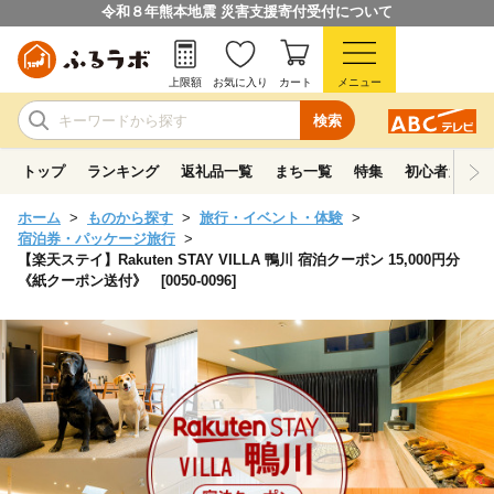
令和８年熊本地震 災害支援寄付受付について
上限額
お気に入り
カート
メニュー
検索
トップ
ランキング
返礼品一覧
まち一覧
特集
初心者ガイド
ホーム
ものから探す
旅行・イベント・体験
宿泊券・パッケージ旅行
【楽天ステイ】Rakuten STAY VILLA 鴨川 宿泊クーポン 15,000円分
《紙クーポン送付》 [0050-0096]