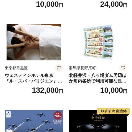
ランチブッフェ お食事券 大
10,000
24,000
円
円
人1名様分 関東 東京 ご利用
券 ランチ 昼食 食事券 レスト
ラン ブッフェ 東京都 お食事
券
東京都目黒区
群馬県長野原町
ウェスティンホテル東京
北軽井沢・八ッ場ダム周辺ほ
『ル・スパ・パリジエン』選
か町内各所で利用可能な長野
べるボディセラピー90分/1名
原町ふるさと感謝券（3,000
132,000
10,000
円
円
円分）【トラベル 観光 旅行
お土産 群馬県 長野原町 北軽
井沢】