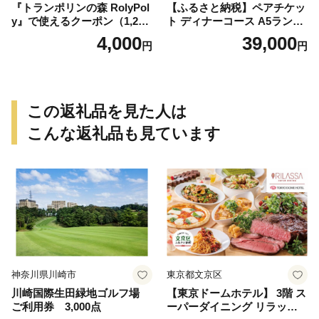
『トランポリンの森 RolyPol
【ふるさと納税】ペアチケッ
y』で使えるクーポン（1,200
ト ディナーコース A5ランク
円）
飛騨牛 コース 記念日 お誕生
4,000
39,000
円
円
日 特別な日 完全個室 ノンア
ルコール スパークリングワ
イン 1本付き デザート ドリ
ンク セレブレ お食事券 愛知
県 小牧市 送料無料
この返礼品を見た人は
こんな返礼品も見ています
神奈川県川崎市
東京都文京区
川崎国際生田緑地ゴルフ場
【東京ドームホテル】 3階 ス
ご利用券 3,000点
ーパーダイニング リラッサ