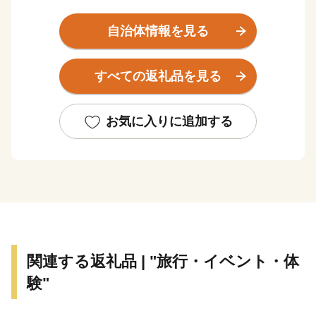
北部から東部に連なる清澄山系と、市の中央部を横断す
る嶺岡山系との間に、米どころとして知られる長狭平野
自治体情報を見る
が開け、その平野が太平洋に面した地域に市街地が形成
温暖な気候と豊かな自然環境、新鮮で豊富な食材に代表
すべての返礼品を見る
される貴重な自然資源はもとより、全国レベルの集客力
を持つ観光・宿泊施設、充実した医療・福祉・スポーツ
環境や特色ある保育・教育環境など、まちづくりの基盤
お気に入りに追加する
となる地域資源を多数有しています。
関連する返礼品 | "旅行・イベント・体
験"