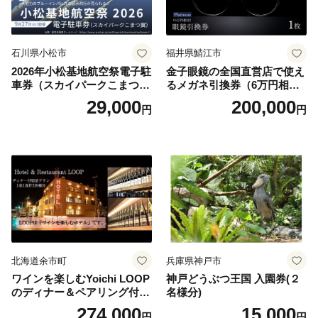
石川県小松市
福井県鯖江市
2026年小松基地航空祭電子駐
金子眼鏡の全国直営店で使え
車券（スカイパークこまつ
るメガネ引換券（6万円相
翼） 駐車場 シャトルバスの
当） Platinum
29,000
200,000
円
円
りばすぐ 石川県 小松市
北海道余市町
兵庫県神戸市
ワインを楽しむYoichi LOOP
神戸どうぶつ王国 入園券(２
のディナー＆ペアリング付宿
名様分)
泊プラン＜デラックスツイン
274,000
15,000
円
円