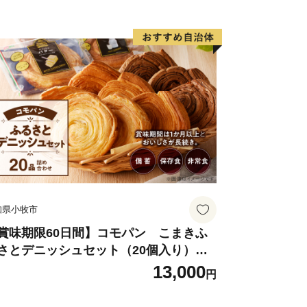
知県小牧市
賞味期限60日間】コモパン こまきふ
さとデニッシュセット（20個入り）／
害用備蓄 保存食 非常食 防災グッズにも
13,000
円