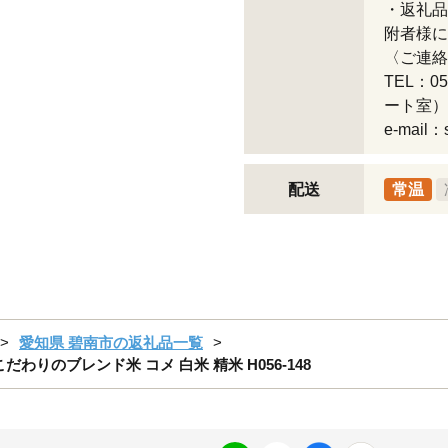
・返礼品
附者様に
〈ご連絡
TEL：0
ート室）
e-mail：s
配送
常温
愛知県 碧南市の返礼品一覧
わりのブレンド米 コメ 白米 精米 H056-148