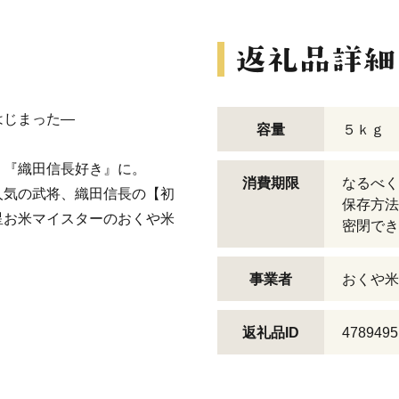
らはじまった―
容量
５ｋｇ
、『織田信長好き』に。
消費期限
なるべく
人気の武将、織田信長の【初
保存方法
星お米マイスターのおくや米
密閉でき
事業者
おくや米店
返礼品ID
4789495