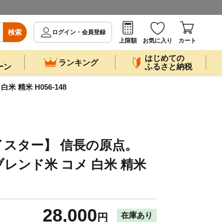
検索
ログイン・会員登録
上限額
お気に入り
カート
はじめての
ランキング
ーン
ふるさと納税
 精米 H056-148
スター】 信長の原点。
ブレンド米 コメ 白米 精米
28,000
在庫あり
円