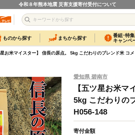
令和８年熊本地震 災害支援寄付受付について
番組･特集
ものから探す
まちから探す
キャンペ
星お米マイスター】 信長の原点。 5kg こだわりのブレンド米 コメ 白米
愛知県 碧南市
【五ツ星お米マイ
5kg こだわりの
H056-148
寄付金額