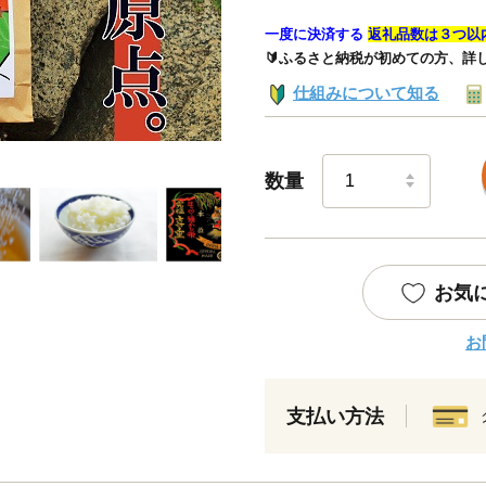
一度に決済する
返礼品数は３つ以
🔰ふるさと納税が初めての方、詳
仕組みについて知る
数量
お気
お
支払い方法