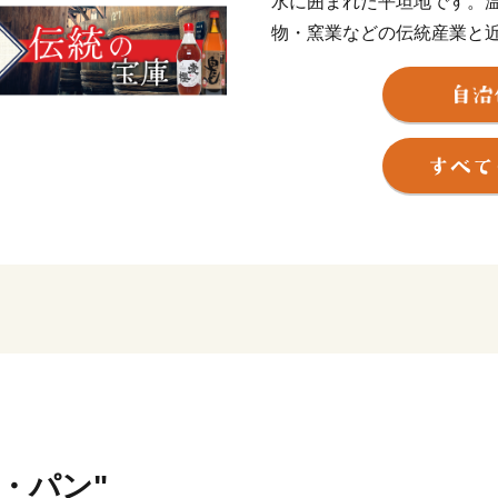
水に囲まれた平坦地です。
物・窯業などの伝統産業と
らには商業、農業、漁業と
米・パン"