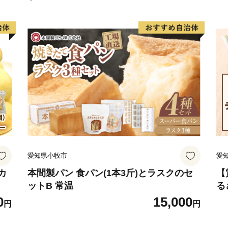
愛知県小牧市
愛
カ
本間製パン 食パン(1本3斤)とラスクのセ
【
ットB 常温
る
災
0
15,000
円
円