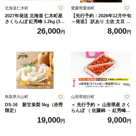
北海道仁木町
愛媛県愛南町
2027年発送 北海道 仁木町産
【先行予約：2026年12月中旬
さくらんぼ 紅秀峰 1.2kg (300
～発送】 訳あり 土佐 文旦 8k
g×4パック) Lサイズ以上 旬
g (Mサイズ以上サイズミック
26,000
8,000
円
円
桜桃 産地直送 サクランボ チ
ス) 8000円 わけあり ぶんた
ェリー フルーツ 果物 果物類
ん みかん mikan 蜜柑 ミカン
仁木町 仁木 [松山商店]
土佐文旦 家庭用 産地直送 国
産 農家直送 期間限定 特産品
サイズミックス くらもとフ
ァーム 愛南町 愛媛県
鳥取県大山町
山形県朝日町
DS-16 新甘泉梨 5kg（赤秀
＜ 先行予約 ＞ 山形県産 さく
限定）
らんぼ （ 佐藤錦 ・ 紅秀峰
） ご家庭用 M以上 700g 【20
19,000
9,000
円
円
26年6月下旬から7月上旬発
送】 山形県 果物 フルーツ 初
夏 夏 送料無料