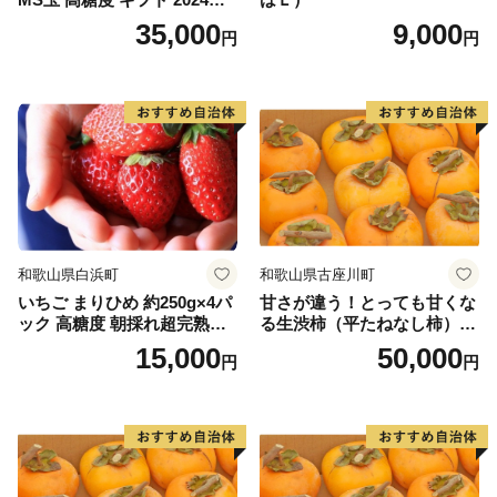
月以降発送分
35,000
9,000
円
円
和歌山県白浜町
和歌山県古座川町
いちご まりひめ 約250g×4パ
甘さが違う！とっても甘くな
ック 高糖度 朝採れ超完熟ま
る生渋柿（平たねなし柿）吊
りひめ 1月以降発送分
るし柿用 T字枝or吊るしクリ
15,000
50,000
円
円
ップ付約14.5～15kg 約60～
90個＜2026年10月中旬～11
月上旬ごろ順次発送＞Ted【a
rt015B】