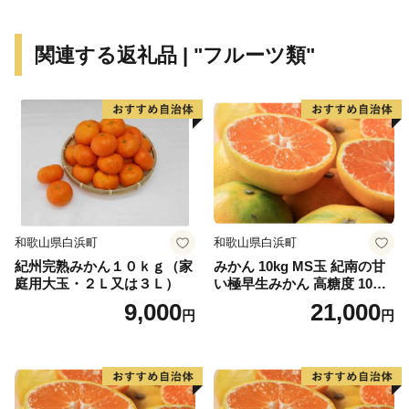
も言われる西山温泉は、現在でも多くの湯治客が訪れ、
温泉街にある旅館は、それぞれ異なった源泉を持つな
関連する返礼品 | "フルーツ類"
ど、湯量が豊富であるのが特徴です。
赤べこで賑わう門前町、四季を彩る美しい自然、豊富な
温泉など、様々な魅力に溢れた柳津町に、楽しい旅の思
い出作りと疲れを癒しに来てください。
柳津町長 小林 功
和歌山県白浜町
和歌山県白浜町
紀州完熟みかん１０ｋｇ（家
みかん 10kg MS玉 紀南の甘
庭用大玉・２Ｌ又は３Ｌ）
い極早生みかん 高糖度 10月
以降発送 マルチ被覆栽培
9,000
21,000
円
円