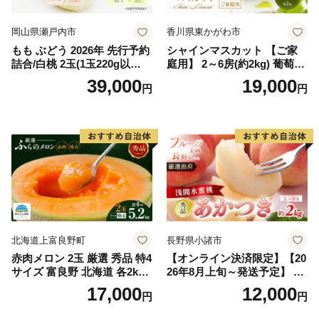
岡山県瀬戸内市
香川県東かがわ市
もも ぶどう 2026年 先行予約
シャインマスカット 【ご家
詰合/白桃 2玉(1玉220g以
庭用】 2～6房(約2kg) 葡萄 ぶ
上)・シャインマスカット 晴
どう ブドウ フルーツ 果物 く
39,000
19,000
円
円
王 2房(1房480g以上) 化粧箱
だもの 果実 旬の果物 旬のフ
入り 岡山県産 国産 フルーツ
ルーツ 香川 香川県 東かがわ
果物 ギフト
市
北海道上富良野町
長野県小諸市
赤肉メロン 2玉 厳選 秀品 特4
【オンライン決済限定】【20
サイズ 富良野 北海道 各2kg
26年8月上旬～発送予定】 先
～2.6kg 2玉 セット ファーム
行予約 「浅間水蜜桃プレミ
17,000
12,000
円
円
富良野 メロン めろん 果物 く
アム」 もも あかつき 秀品 約
だもの フルーツ デザート 旬
2kg 5～9玉 贈答品 ふるさと