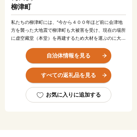
柳津町
私たちの柳津町には、“今から４００年ほど前に会津地
方を襲った大地震で柳津町も大被害を受け、現在の場所
に虚空藏堂（本堂）を再建するため大材を運ぶのに大変
困り果てていたところ、仏のお導きか、どこからともな
く力強そうな赤毛の牛の群れが現れ、大材運搬に苦労し
自治体情報を見る
ていた黒毛の牛を助けた”という、赤べこ伝説が伝わる
「赤べこ伝説発祥の地」です。町の至る所で赤べこを発
すべての返礼品を見る
見することができます。
また、「いで湯の里」として知られています。昭和６
お気に入りに追加する
２年に圓藏寺境内でボーリングをして源泉の湧出に成功
し開湯した新興の温泉で、悠々と流れる只見川を見下ろ
しながら入る柳津温泉は身も心もリラックスさせてくれ
ます。古くは湯治場として栄え、この地にある8つの源
泉に順番に入浴すると、万病も一遍に治る「神の湯」と