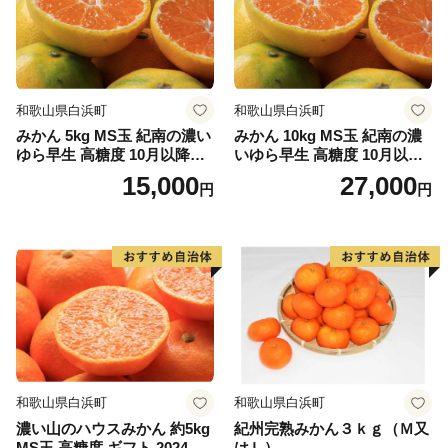
和歌山県白浜町
和歌山県白浜町
みかん 5kg MS玉 紀南の濃い
みかん 10kg MS玉 紀南の濃
ゆら早生 高糖度 10月以降発
いゆら早生 高糖度 10月以降
送 マルチ被覆栽培
発送 マルチ被覆栽培
15,000
27,000
円
円
和歌山県白浜町
和歌山県白浜町
濃い山のハウスみかん 約5kg
紀州完熟みかん３ｋｇ（Ｍ又
MS玉 高糖度 ギフト 2024年7
はＬ）