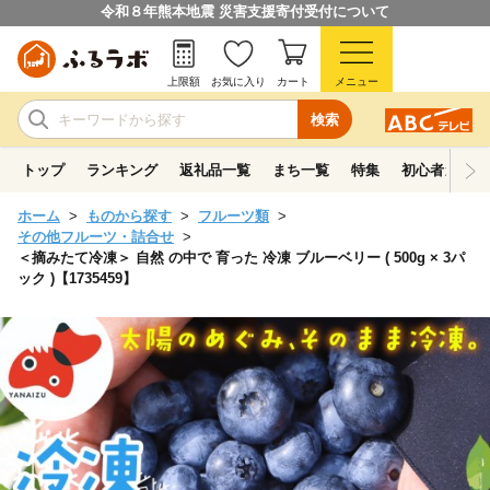
令和８年熊本地震 災害支援寄付受付について
上限額
お気に入り
カート
メニュー
検索
トップ
ランキング
返礼品一覧
まち一覧
特集
初心者ガイド
ホーム
ものから探す
フルーツ類
その他フルーツ・詰合せ
＜摘みたて冷凍＞ 自然 の中で 育った 冷凍 ブルーベリー ( 500g × 3パ
ック )【1735459】