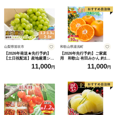
の果物 旬のフルーツ
納税 果物 桃 フルーツ モモ
果肉 長野県産 小諸市
山梨県笛吹市
和歌山県湯浅町
【2026年発送★先行予約】
【2026年先行予約】ご家庭
【土日祝配送】産地厳選シャ
用 和歌山 有田みかん 約10k
インマスカット1.2kg～1.3kg
g (2L、3Lサイズ)【湯浅町】
11,000
11,000
円
円
（2房～3房）※沖縄・離島配
_ZJ6079
送不可※ 106-003-sku02-26y
｜シャインマスカット 発送
笛吹市 山梨県 フルーツ 果物
ぶどう 葡萄 大粒 シャインマ
スカット おすすめ シャイン
マスカット 贈答 ギフト 産地
笛吹市 シャインマスカット
笛吹 葡萄 国産 ぶどう 人気
国産 1.2kg 先行｜