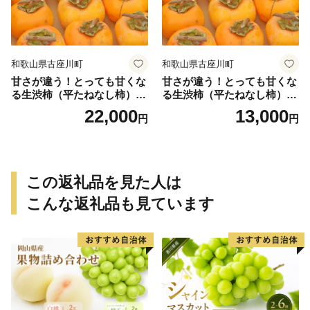
和歌山県古座川町
和歌山県古座川町
甘さが違う！とっても甘くな
甘さが違う！とっても甘くな
る生渋柿（平たねなし柿）吊
る生渋柿（平たねなし柿）吊
るし柿用 T字枝or吊るしクリ
るし柿用 T字枝or吊るしクリ
22,000
13,000
円
円
ップ付約4.5～5kg 約24～30
ップ付付約1.5～2kg 約6～1
個＜2026年10月中旬～順次発
2個＜2026年10月中旬～11月
送＞-Ted【art016B】
上旬ごろ順次発送＞Ted【art
017B】
この返礼品を見た人は
こんな返礼品も見ています