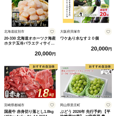
ム 愛南町 愛媛県
北海道紋別市
大阪府貝塚市
20-330 北海道オホーツク海産
ワケあり水なす２０個
ホタテ玉冷バラエティサイズ
20,000
(1kg)｜ 訳あり サイズ不揃い
円
20,000
円
宮崎県都城市
岡山県里庄町
国産牛 赤身切り落とし1.8kg
ぶどう 2026年 先行予約 【平