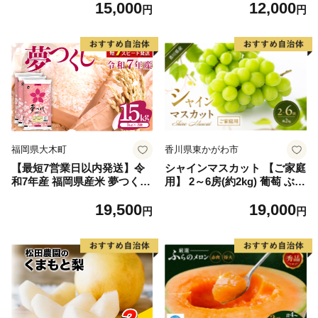
15,000
12,000
毛和牛 ブランド牛 九州 ハン
円
円
バーグ 牛肉 豚肉 国産 お弁当
おかず 惣菜 おすすめ 人気】
(H083106)
福岡県大木町
香川県東かがわ市
【最短7営業日以内発送】令
シャインマスカット 【ご家庭
和7年産 福岡県産米 夢つくし
用】 2～6房(約2kg) 葡萄 ぶど
15kg 精米 ※北海道・沖縄・
う ブドウ フルーツ 果物 くだ
19,500
19,000
離島は配送不可
もの 果実 旬の果物 旬のフル
円
円
ーツ 香川 香川県 東かがわ市