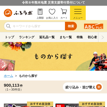
令和８年熊本地震 災害支援寄付受付について
上限額
お気に入り
カート
メニュー
検索
トップ
ランキング
返礼品一覧
まち一覧
特集
初心者ガイド
ホーム
ものから探す
900,113
件
絞り込み・並び替え
（1～30件目）