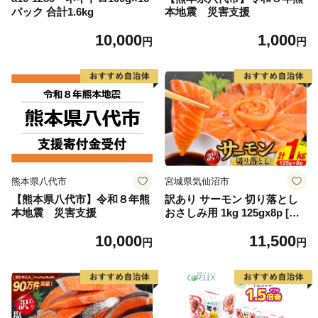
パック 合計1.6kg
本地震 災害支援
10,000
1,000
円
円
熊本県八代市
宮城県気仙沼市
【熊本県八代市】令和８年熊
訳あり サーモン 切り落とし
本地震 災害支援
おさしみ用 1kg 125gx8p [足
利本店 宮城県 気仙沼市 2056
10,000
11,500
4313] 魚 魚介類 鮭 お刺し身
円
円
刺し身 刺身 生 生食 個包装
チリ銀鮭 銀鮭 海鮮 海鮮丼 魚
介