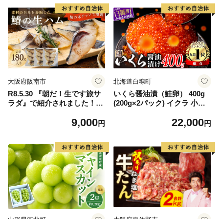
大阪府阪南市
北海道白糠町
R8.5.30 『朝だ！生です旅サ
いくら醤油漬（鮭卵） 400g
ラダ』で紹介されました！朝
(200g×2パック) イクラ 小分
日放送（ABCテレビ） 鰆の
け いくら醤油漬 鮭いくら い
9,000
22,000
生ハム ×3パック（1パックあ
くら醤油漬け 鮭 鮭卵 ikura
円
円
たり、約15g × 約4枚入）さ
醤油いくら 冷凍いくら いく
わら 燻製 熟成
ら北海道 醤油鮭いくら 人気
大好評品 北海道 白糠町