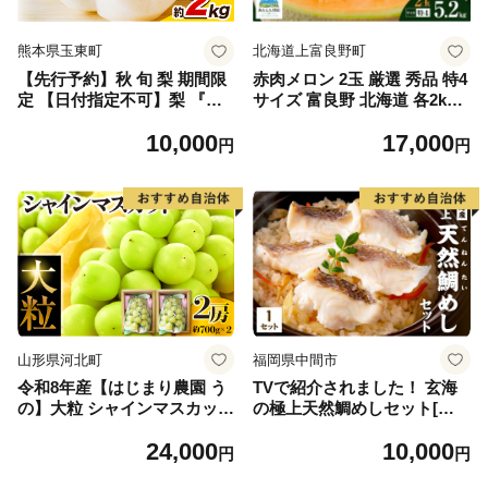
熊本県玉東町
北海道上富良野町
【先行予約】秋 旬 梨 期間限
赤肉メロン 2玉 厳選 秀品 特4
定 【日付指定不可】梨 『松
サイズ 富良野 北海道 各2kg
田農園』の くまもと 梨 たっ
～2.6kg 2玉 セット ファーム
10,000
17,000
ぷり 約2kg 5-7玉前後 《7月
富良野 メロン めろん 果物 く
円
円
下旬-9月末頃出荷》 予約 受
だもの フルーツ デザート 旬
付中 熊本県玉名郡玉東町『松
の果物 旬のフルーツ
田農園』なし 果物 スイーツ
フルーツ デザート スムージ
ー SDG`s
山形県河北町
福岡県中間市
令和8年産【はじまり農園 う
TVで紹介されました！ 玄海
の】大粒 シャインマスカット
の極上天然鯛めしセット[鯛
２房（約700g×2房） 山形県
の切身、だし汁、鯛茶漬け用
24,000
10,000
河北町産 【河北町観光物産協
だし]【010-0001】
円
円
会】 ka002-004-r8