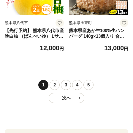
熊本県八代市
熊本県玉東町
【先行予約】 熊本県八代市産
熊本県産あか牛100%生ハン
晩白柚 （ばんぺいゆ） Lサイ
バーグ 140g×13個入り 合計1
ズ 2玉 柑橘 みかん 果物 くだ
820g 1.82kg以上《30日以内
12,000
13,000
もの フルーツ おやつ 特産 熊
に出荷予定(土日祝除く)》熊
円
円
本県 八代市 【2026年12月上
本県産あか牛 バイキングベー
旬より順次発送】
カリー 冷凍
1
2
3
4
5
次へ