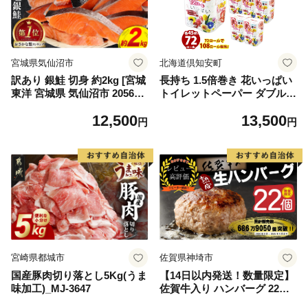
宮城県気仙沼市
北海道倶知安町
訳あり 銀鮭 切身 約2kg [宮城
長持ち 1.5倍巻き 花いっぱい
東洋 宮城県 気仙沼市 205649
トイレットペーパー ダブル 4
91] 鮭 魚介類 海鮮 訳アリ 規
5ｍ 計72ロール 全18種 花柄
12,500
13,500
格外 不揃い さけ サケ 鮭切身
プリント ハーブ 香り付き 日
円
円
シャケ 切り身 冷凍 家庭用 お
本製 まとめ買い 防災 常備品
かず 弁当 支援 サーモン 銀鮭
ペーパー エコ 日用雑貨 消耗
切り身 魚 わけあり
品 備蓄 送料無料 北海道 倶知
安町 日用品
宮崎県都城市
佐賀県神埼市
国産豚肉切り落とし5Kg(うま
【14日以内発送！数量限定】
味加工)_MJ-3647
佐賀牛入り ハンバーグ 22個
2.6kg(120g×22個)【佐賀牛 黒