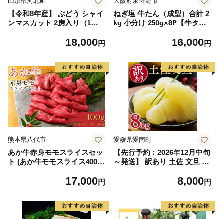
山形県河北町
大阪府泉佐野市
【令和8年産】 ぶどう シャイ
ねぎ塩 牛たん（成型）合計 2
ンマスカット 2房入り（1房6
kg 小分け 250g×8P【牛タン
00g前後） 秀品 山形県河北町
牛肉 焼肉用 薄切り 訳あり サ
18,000
16,000
産【山形eLab】 ka074-023-r
イズ不揃い】
円
円
8
熊本県八代市
愛媛県愛南町
あか牛赤身モモスライスセッ
【先行予約：2026年12月中旬
ト (あか牛モモスライス400
～発送】 訳あり 土佐 文旦 8k
g、あか牛のたれ200ml付き)
g (Mサイズ以上サイズミック
17,000
8,000
ス) 8000円 わけあり ぶんたん
円
円
みかん mikan 蜜柑 ミカン 土
佐文旦 家庭用 産地直送 国産
農家直送 期間限定 特産品 サ
イズミックス くらもとファー