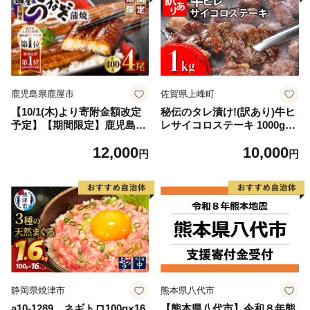
鹿児島県鹿屋市
佐賀県上峰町
【10/1(木)より寄附金額改定
秘伝のタレ漬け!(訳あり)牛ヒ
予定】【期間限定】鹿児島県
レサイコロステーキ 1000g
大隅産うなぎ蒲焼4尾（400
【B-1098-AS】
12,000
10,000
g） KN007-023
円
円
静岡県焼津市
熊本県八代市
a10-1289 ネギトロ100g×16
【熊本県八代市】令和８年熊