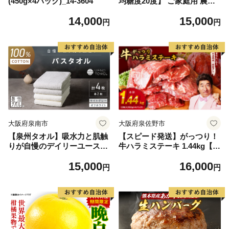
(450g×4パック)_14-3604
均糖度20度】 ご家庭用 農家
こだわりの シャイン マスカ
14,000
15,000
ット 2～3房 合計約1.2kg ブ
円
円
ドウ 葡萄 岡山県産 国産 フル
ーツ 果物 【 Nini farm 農家
直送 】
大阪府泉南市
大阪府泉佐野市
【泉州タオル】吸水力と肌触
【スピード発送】がっつり！
りが自慢のデイリーユースバ
牛ハラミステーキ 1.44kg【氷
スタオル オフホワイト・ライ
温熟成×特製ダレ 小分け 360
15,000
16,000
トグレー 4枚【配送不可地
g×4パック 牛肉 すてーき 焼
円
円
域：北海道・沖縄・離島】
くだけ 味付き 訳あり 不揃い
【039D-268】
焼肉 BBQ】