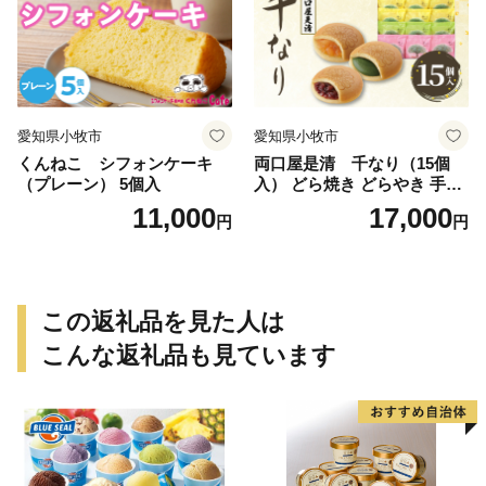
愛知県小牧市
愛知県小牧市
くんねこ シフォンケーキ
両口屋是清 千なり（15個
（プレーン） 5個入
入） どら焼き どらやき 手土
産 お土産 土産 丹波大納言小
11,000
17,000
円
円
豆 抹茶 林檎 りんご 慶事 お
祝い 法事 法要 詰め合わせ お
取り寄せ 瓢箪 豊臣秀吉 焼印
個包装 贈り物 老舗 お茶菓子
この返礼品を見た人は
こんな返礼品も見ています