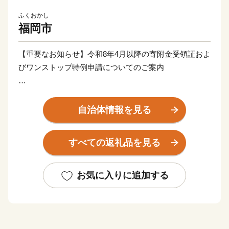
ふくおかし
福岡市
【重要なお知らせ】令和8年4月以降の寄附金受領証およ
びワンストップ特例申請についてのご案内
令和8年4月以降に福岡市へご寄付いただいた皆様へ、
「寄附金受領証およびワンストップ特例申請」につい
自治体情報を見る
て、以下の通りご連絡いたします。
すべての返礼品を見る
■寄附金受領証明書について
発送の時期は、入金確認後 1～2週間程度を目途に 、お
礼の特産品とは別にお送りいたします。
お気に入りに追加する
お手元に届くまで、今しばらくお待ちくださいますよう
お願い申し上げます。
■オンラインワンストップ特例申請について