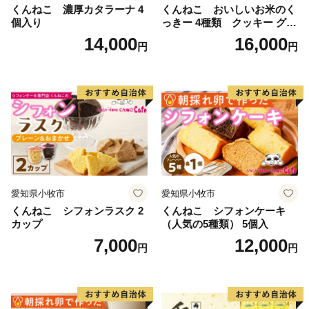
福岡市ふるさと納税お問合せセンター
くんねこ 濃厚カタラーナ 4
くんねこ おいしいお米のく
個入り
っきー 4種類 クッキー グル
TEL 0120-397-613（営業時間 9:00～18:00 / 12/30～1/3
テンフリー
14,000
16,000
休み）
円
円
※音声ガイダンスに沿ってお問い合わせ内容をご選択く
ださい。
愛知県小牧市
愛知県小牧市
くんねこ シフォンラスク 2
くんねこ シフォンケーキ
カップ
（人気の5種類） 5個入
7,000
12,000
円
円