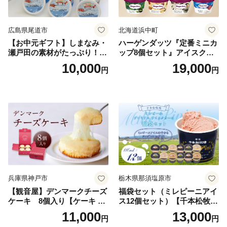
広島県尾道市
北海道浜中町
【お中元ギフト】しまなみ・
ハーゲンダッツ『定番ミニカ
瀬戸田の素材がたっぷり！ジ
ップ8個セット』アイスクリ
ェラート8個
ーム アイス スイーツ デザー
10,000
19,000
円
円
ト_H0016-104
兵庫県神戸市
栃木県那須塩原市
【観音屋】デンマークチーズ
福袋セット（ミレピーニアイ
ケーキ 8個入り【ケーキ チ
ス12個セット）【千本松牧
ーズケーキ 人気スイーツ お
場】 ns025-014-12 【デザー
11,000
13,000
円
円
すすめスイーツ 神戸スイー
ト 詰め合わせ ギフト】