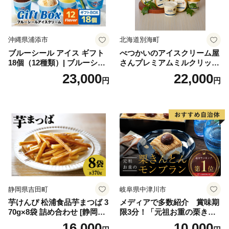
沖縄県浦添市
北海道別海町
ブルーシール アイス ギフト
べつかいのアイスクリーム屋
18個（12種類）| ブルーシー
さんプレミアムミルクリッチ
ルアイス ブルーシールアイ
12個（AP-01）（ 北海道アイ
23,000
22,000
円
円
スクリーム 着日指定可能 送
ス 北海道産アイス アイス ア
料無料 ジェラート 沖縄県 バ
イススイーツ アイスクリー
ースデー 贈り物 プレゼント
ム 北海道産アイスクリーム
誕生日 カップ 詰め合わせ バ
道産アイス 道産アイスクリ
ラエティ | バニラ チョコレー
ーム ギフト 詰合せ 詰め合わ
ト ストロベリー ピスタチオ
せ ふるさと納税 ）
バニラ＆クッキー ウベ 沖縄
紅イモ 塩ちんすこう 沖縄シ
ークヮーサー 沖縄黒糖 琉球
ロイヤルミルクティ 沖縄パ
イン
静岡県吉田町
岐阜県中津川市
芋けんぴ 松浦食品芋まつば 3
メディアで多数紹介 賞味期
70g×8袋 詰め合わせ [静岡伊
限3分！「元祖お重の栗きん
勢丹(松浦食品) 静岡県 吉田町
とんモンブラン」 【未来の
16,000
10,000