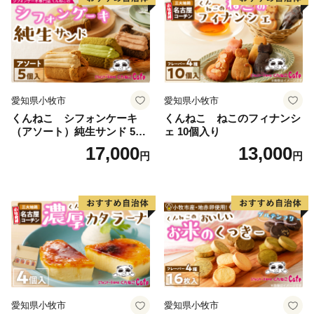
【重要】
・福岡市内に居住されている方からの寄付に対する返礼
品の送付を行っておりません。
・企業・団体からの寄付の場合、返礼品はありません。
愛知県小牧市
愛知県小牧市
・ご入金手続き後の寄付のキャンセル（返礼品の変更・
くんねこ シフォンケーキ
くんねこ ねこのフィナンシ
返品含む）はできません。
（アソート）純生サンド 5個
ェ 10個入り
・寄付者様のご都合により、返礼品がお届け出来ない場
入
17,000
13,000
円
円
合、再送は致しません。
・応援メッセージ欄、備考欄へ配送日時指定・不在期間
の記載をいただいてもお受けすることは出来ません。
・商品発送後のお届け先変更は送料がお届け先様にて実
費負担となります。予めご了承ください。
ご注文後にお届け先が変更となる場合は、配送時期ま
でに速やかにコールセンターまでご連絡ください。
▼お問い合わせ先
愛知県小牧市
愛知県小牧市