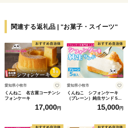
オンラインワンストップ特例申請をご希望の場合、「ふ
るまど」からお手続きが可能です。
「ふるまど」：https://furumado.jp/
関連する返礼品 | "お菓子・スイーツ"
■紙でのワンストップ特例申請について
寄附をした翌年1月10日（必着）までに、必要書類をご
記入・ご準備のうえ、下記住所までご返送ください。
※期限を過ぎた場合は確定申告が必要となりますので、
ご注意ください。
【書類提出先】
愛知県小牧市
愛知県小牧市
〒260-0016
くんねこ 名古屋コーチンシ
くんねこ シフォンケーキ
千葉県千葉市中央区栄町36-10 甲南アセット千葉中央
フォンケーキ
（プレーン）純生サンド 5個
ビル５階Ｃ号室
入
17,000
15,000
円
円
レッドホースコーポレーション株式会社 ふるさとサポ
ートセンター
電話番号：0120-523-227