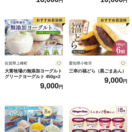
円
円
22424274] 芋ケンピ セット
ご褒美】スイーツ 栗 モンブ
小袋 個包装 小分け
ラン くりきんとん デザート
ご褒美 お取り寄せ くり お菓
子 菓子 F4N-2298
佐賀県上峰町
愛知県小牧市
大富牧場の無添加ヨーグルト
三幸の福どら（黒ごまあん）
グリークヨーグルト 450g×2
9,000
円
9,000
円