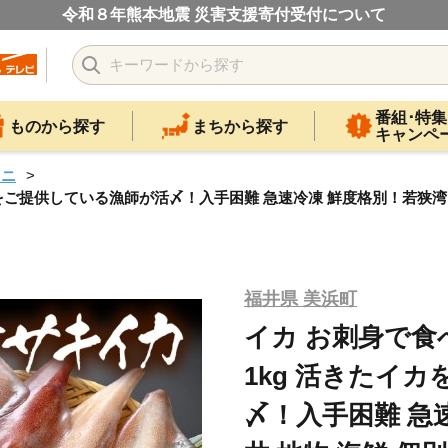
令和８年熊本地震 災害支援寄付受付について
番組･特集
ものから探す
まちから探す
キャンペ
ウニ
カをご提供している漁師が活〆！入手困難 急速冷凍 鮮度格別！若狭湾 福
福井県 美浜町
イカ お刺身で食
1kg 活きたイ
〆！入手困難 急