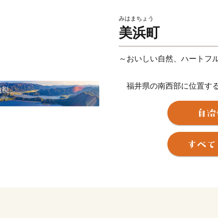
みはまちょう
美浜町
～おいしい自然、ハートフ
福井県の南西部に位置する
を有する町です。特に「水
やかな白い砂浜が広がり、「
す。また、「三方五湖」は
成17年にラムサール条約登
名物は「鯖のへしこ(ヌカ
るため全国にファンがいます
し商標登録。現在、さまざ
ます。美しい自然とおいし