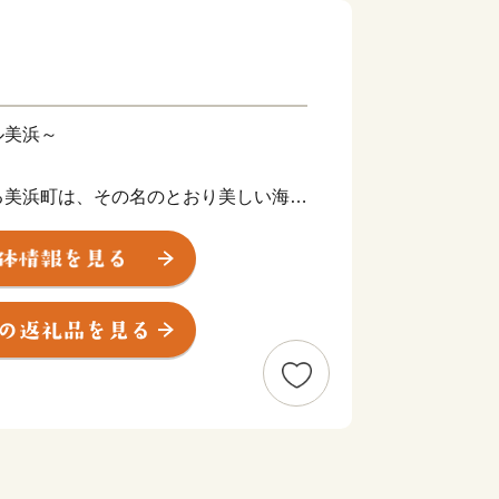
ル美浜～
美浜町は、その名のとおり美しい海岸
晶浜」は、日本海の澄んだ水と、きめ細
日本の水浴場88選」に選ばれていま
若狭湾国定公園を代表する景勝地で、平
録湿地に認定されました。
漬け）」で、お惣菜にも酒の肴にもな
。平成17年に「へしこの町」を宣言
まな団体や企業が独自の味を追求してい
い自然、そしてハートフルな人々に会い