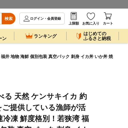
検索
ログイン・会員登録
上限額
お気に入り
カート
はじめての
ランキング
ーン
ふるさと納税
井 地物 海鮮 個別包装 真空パック 刺身 イカ丼 いか丼 焼
べる 天然 ケンサキイカ 約
カをご提供している漁師が活
速冷凍 鮮度格別！若狭湾 福