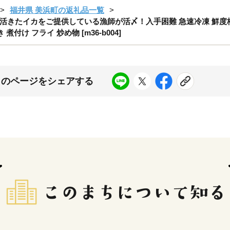
福井県 美浜町の返礼品一覧
g 活きたイカをご提供している漁師が活〆！入手困難 急速冷凍 鮮度格
付け フライ 炒め物 [m36-b004]
このページをシェアする