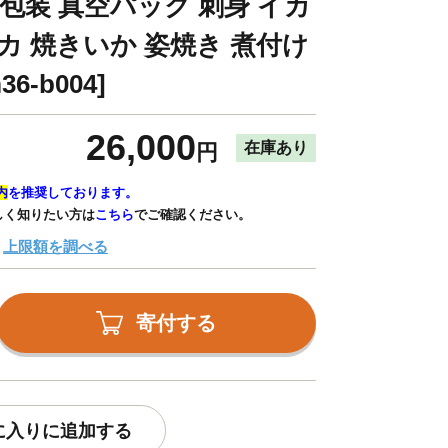
別包装 真空パック 刺身 イカ
カ 焼きいか 姿焼き 煮付け
6-b004]
26,000
在庫あり
円
内
を推奨しております。
しく知りたい方は
こちら
でご確認ください。
上限額を調べる
寄付する
に入りに追加する