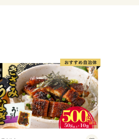
い。
るお問合せは下記までお願いします。
==========
税サポートセンター
日祝日・12/29～1/3休み)
a-fukui.com
==========