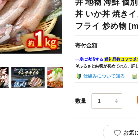
井 地物 海鮮 個
丼 いか丼 焼きイ
フライ 炒め物 [m3
寄付金額
一度に決済する
返礼品数は３つ以
🔰ふるさと納税が初めての方、詳
仕組みについて知る
数量
お気