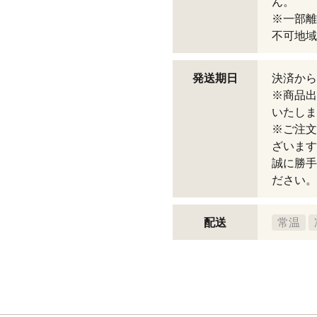
ん。
※一部離
不可地域
発送期日
決済から
※商品出
いたしま
※ご注文
ざいます
誠に勝手
ださい。
配送
常温