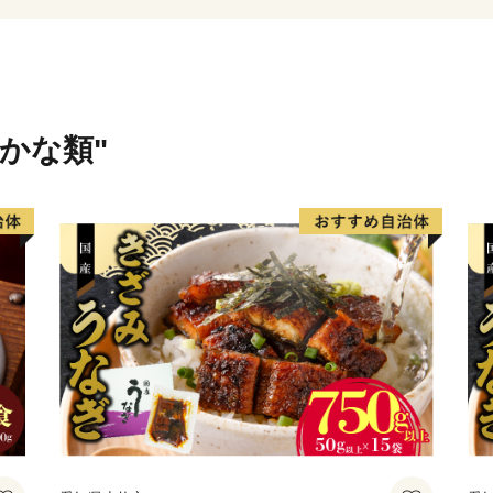
に、ぜひ一度お越しくださ
美浜町ふるさと納税に関す
======================
福井県美浜町町ふるさと納
さかな類"
受付時間 9：30～17:30 (土
TEL 050-5527-0887
メール furusato@town-miham
======================