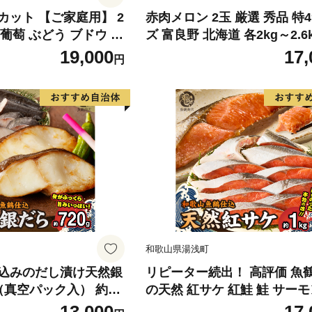
カット 【ご家庭用】 2
赤肉メロン 2玉 厳選 秀品 特
) 葡萄 ぶどう ブドウ フ
ズ 富良野 北海道 各2kg～2.6k
くだもの 果実 旬の果物
セット ファーム富良野 メロン
19,000
17,
円
香川 香川県 東かがわ
ん 果物 くだもの フルーツ 
旬の果物 旬のフルーツ
和歌山県湯浅町
込みのだし漬け天然銀
リピーター続出！ 高評価 魚
真空パック入） 約72
の天然 紅サケ 紅鮭 鮭 サーモ
独自製法 良質な脂 ふっ
身 切り身 約1kg レビュー高