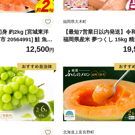
福岡県大木町
身 約2kg [宮城東洋
【最短7営業日以内発送】令
20564991] 鮭 魚介
福岡県産米 夢つくし 15kg 精
リ 規格外 不揃い さけ
北海道・沖縄・離島は配送不
12,500
19,
円
シャケ 切り身 冷凍 家
弁当 支援 サーモン 銀
わけあり
北海道上富良野町