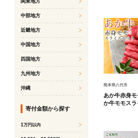
関東地方
くら 柔らかい
魚のトロ 梅酒
中部地方
だし漬け 煮付
鍋物 冷凍 湯浅
近畿地方
中国地方
四国地方
九州地方
熊本県八代市
沖縄
あか牛赤身モ
か牛モモスラ
寄付金額から探す
たれ200ml付
1
万円以内