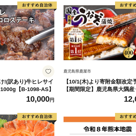
鹿児島県鹿屋市
!(訳あり)牛ヒレサイ
【10/1(木)より寄附金額改定
000g【B-1098-AS】
【期間限定】鹿児島県大隅産
蒲焼4尾（400g） KN007-02
10,000
12,
円