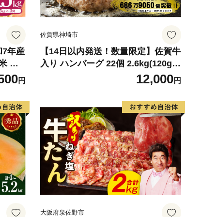
佐賀県神埼市
和7年産
【14日以内発送！数量限定】佐賀牛
米 ※
入り ハンバーグ 22個 2.6kg(120g×
可
22個)【佐賀牛 黒毛和牛 ブランド牛
500
12,000
円
円
九州 ハンバーグ 牛肉 豚肉 国産 お
弁当 おかず 惣菜 おすすめ 人気】(H
083106)
大阪府泉佐野市