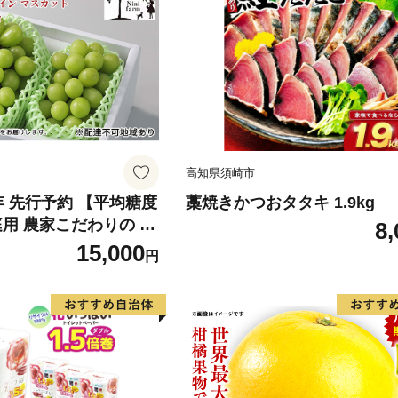
高知県須崎市
6年 先行予約 【平均糖度
藁焼きかつおタタキ 1.9kg
庭用 農家こだわりの シ
8,
ット 2～3房 合計約1.
15,000
円
葡萄 岡山県産 国産 フル
ini farm 農家 直送 】