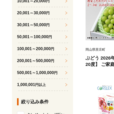
10,001～20,000
円
20,001～30,000
円
30,001～50,000
円
50,001～100,000
円
100,001～200,000
円
岡山県里庄町
ぶどう 202
200,001～500,000
円
20度】 ご家
ャイン マスカ
500,001～1,000,000
円
2kg ブドウ 
ーツ 果物 【 N
1,000,001
円以上
絞り込み条件