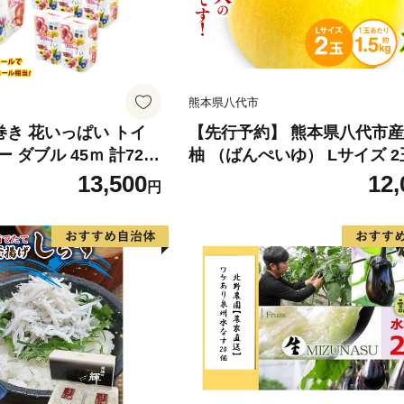
熊本県八代市
倍巻き 花いっぱい トイ
【先行予約】 熊本県八代市産
 ダブル 45ｍ 計72ロ
柚 （ばんぺいゆ） Lサイズ 2
 花柄 プリント ハーブ
橘 みかん 果物 くだもの フ
13,500
12,
円
製 まとめ買い 防災 常
おやつ 特産 熊本県 八代市 【2
 エコ 日用雑貨 消耗品
年12月上旬より順次発送】
 北海道 倶知安町 日用