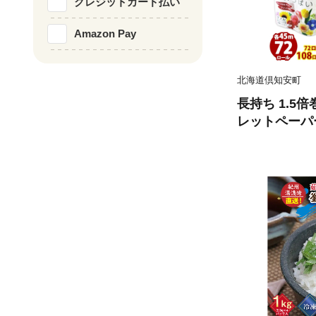
クレジットカード払い
Amazon Pay
北海道倶知安町
長持ち 1.5
レットペーパー
ール 全18種
香り付き 日本
備品 ペーパー
備蓄 送料無料
品