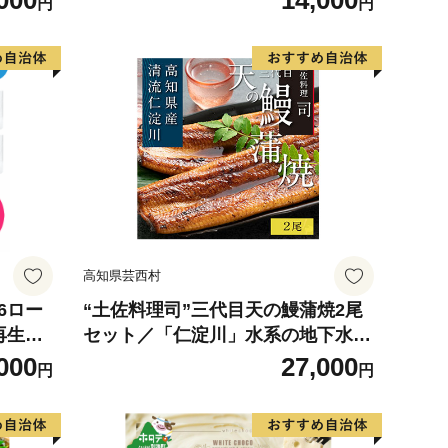
000
14,000
円
円
 使用
の幸 海
お弁当
り寄せ
317
高知県芸西村
6ロー
“土佐料理司”三代目天の鰻蒲焼2尾
 再生紙
セット／「仁淀川」水系の地下水使
 無香料
用 完全無投薬養殖 国産・高知県産
000
27,000
円
円
 送料無
〈高知市共通返礼品〉うなぎ 真空
パック （ウナギう・たれセット）