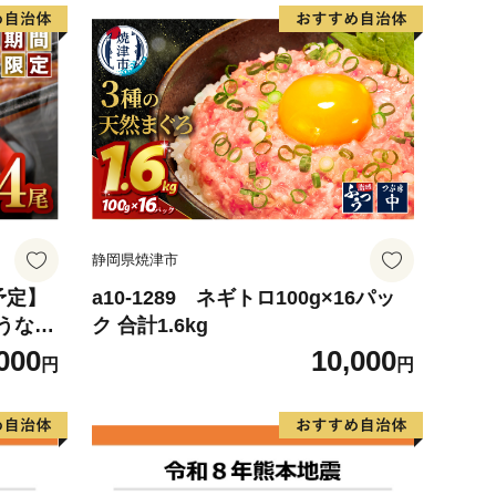
静岡県焼津市
予定】
a10-1289 ネギトロ100g×16パッ
うなぎ
ク 合計1.6kg
3
000
10,000
円
円