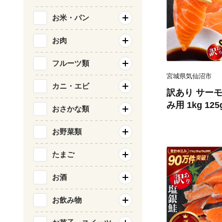
お米・パン
お肉
フルーツ類
宮城県気仙沼市
カニ・エビ
訳あり サーモ
み用 1kg 12
おさかな類
気仙沼市 2056
刺し身 刺し身
お野菜類
チリ銀鮭 銀鮭
たまご
お酒
お飲み物