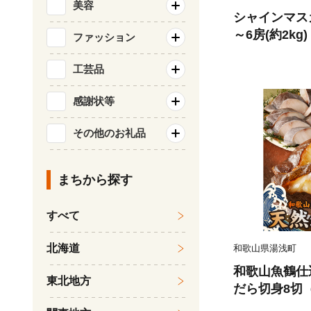
美容
シャインマス
～6房(約2kg
ファッション
ルーツ 果物 
旬のフルーツ 
工芸品
市
感謝状等
その他のお礼品
まちから探す
すべて
北海道
和歌山県湯浅町
和歌山魚鶴仕
東北地方
だら切身8切（
0g 小分け 