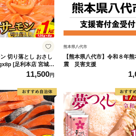
熊本県八代市
ン 切り落とし おさし
【熊本県八代市】令和８年熊
5gx8p [足利本店 宮城県
震 災害支援
4313] 魚 魚介類 鮭 お
11,500
1,
円
 刺身 生 生食 個包装
 海鮮 海鮮丼 魚介