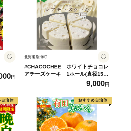
北海道別海町
#CHACOCHEE ホワイトチョコレ
アチーズケーキ 1ホール(直径15c
000
円
m)（北海道,別海町,チーズ,ちーず,
9,000
円
チーズケーキ,ふるさと納税）