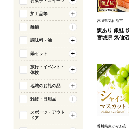
お菓子・スイーツ
加工品等
宮城県気仙沼市
麺類
訳あり 銀鮭 切
宮城県 気仙沼市 
調味料・油
類 海鮮 訳ア
サケ 鮭切身 
鍋セット
庭用 おかず 
鮭切り身 魚 
旅行・イベント・
体験
地域のお礼の品
雑貨・日用品
スポーツ・アウト
ドア
香川県東かがわ市