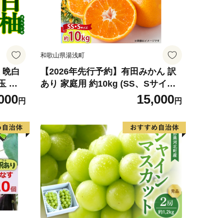
和歌山県湯浅町
 晩白
【2026年先行予約】有田みかん 訳
玉 柑
あり 家庭用 約10kg (SS、Sサイズ)
ルーツ
みかん 温州みかん フルーツ 柑橘 果
000
15,000
円
円
026
物 果実 ジューシー 人気 国産 食べ
物 和歌山県 湯浅町 送料無料_ZJ60
98