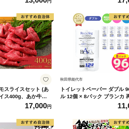
13,000
17,
円
 身質 甘み 旨味 白身
分け 真空パック 梅酒 真昆布
 北海道南産 真こんぶ
だし まろやか 天然 鮭 魚 海
け ムニエル 味噌漬け
鮮 魚介 食品 食べ物 おかず 
町 送料無料_G7334
水産加工品 冷凍 グルメ お取
和歌山県 湯浅町 送料無料_G7
秋田県能代市
モスライスセット (あ
トイレットペーパー ダブル 9
イス400g、あか牛の
ル 12個 × 8パック ブランカ
き)
100％ 芯あり 日用品 消耗品
17,000
11,
円
生活用品 備蓄 秋田県 能代市
料 《能代製紙》