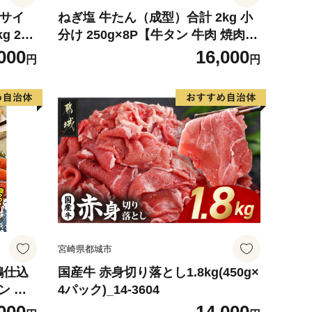
4サイ
ねぎ塩 牛たん（成型）合計 2kg 小
g 2玉
分け 250g×8P【牛タン 牛肉 焼肉用
 めろ
薄切り 訳あり サイズ不揃い】
000
16,000
円
円
デザート
宮崎県都城市
鶴仕込
国産牛 赤身切り落とし1.8kg(450g×
ン 切
4パック)_14-3604
評価 小