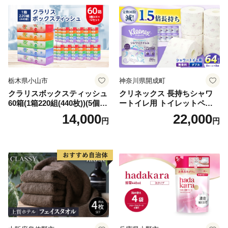
倶知安町 日用品
栃木県小山市
神奈川県開成町
クラリスボックスティッシュ
クリネックス 長持ちシャワ
60箱(1箱220組(440枚))(5個入
ートイレ用 トイレットペー
り×12セット)【1256759】
パー（ダブル）64ロール(8ロ
14,000
22,000
円
円
ール×8パック) 開成町 トイレ
ットペーパーダブル 日用品
国産 新生活 ダブル SDGs 備
蓄 防災 エコ 消耗品 生活雑貨
生活用品 無香料 トイレット
ペーパー ダブル といれっと
ぺーぱー トイレ クレシア ト
イレットペーパー [BDBH002
-1]