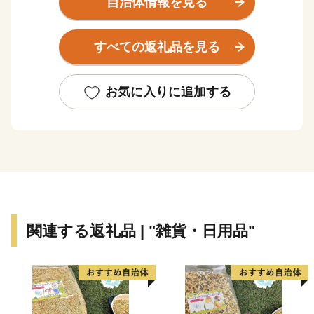
自治体情報を見る
一方で、ラムサール条約に指定されている日本を代表す
る渡り鳥の中継地「ウトナイ湖」や溶岩ドームを持つ世
すべての返礼品を見る
界的にも珍しい三重式火山の「樽前山」があり、豊かな
自然に囲まれたまちです。
お気に入りに追加する
【ワンストップ特例申請書送付先】
〒897-0006
住所：鹿児島県南さつま市加世田本町41-7
宛先：苫小牧市ふるさと納税サポートセンター 宛
※苫小牧市では、ワンストップ特例申請受付を外部委託
しています。
関連する返礼品 | "雑貨・日用品"