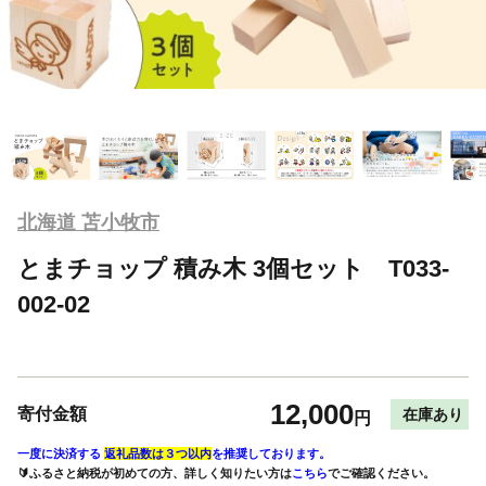
北海道 苫小牧市
とまチョップ 積み木 3個セット T033-
002-02
12,000
寄付金額
在庫あり
円
一度に決済する
返礼品数は３つ以内
を推奨しております。
🔰ふるさと納税が初めての方、詳しく知りたい方は
こちら
でご確認ください。