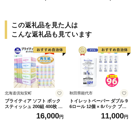
この返礼品を見た人は
こんな返礼品も見ています
北海道倶知安町
秋田県能代市
ブライティア ソフト ボック
トイレットペーパー ダブル 9
スティッシュ 200組 400枚 60
6ロール 12個 × 8パック ブラ
箱 日本製 まとめ買い ティッ
ンカ 再生紙 100％ 芯あり 日
16,000
11,000
円
円
シュ リサイクル 長持 防災 常
用品 消耗品 無香料 生活用品
備品 日用雑貨 消耗品 生活必
備蓄 秋田県 能代市 送料無料
需品 備蓄 ペーパー 紙 北海道
《能代製紙》