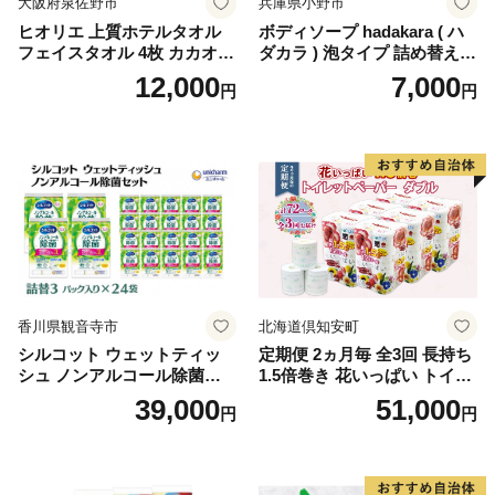
大阪府泉佐野市
兵庫県小野市
ヒオリエ 上質ホテルタオル
ボディソープ hadakara ( ハ
フェイスタオル 4枚 カカオ
ダカラ ) 泡タイプ 詰め替え 4
【タオル 泉州タオル 吸水 普
40ml×4袋 ボディーソープ 泡
12,000
7,000
円
円
段使い 無地 シンプル 日用品
ボディソープ 泡 日用品 消耗
ふわふわ ふかふか 家族 たお
品 バス用品 大容量 いい 匂い
る 一人暮らし】
ボディ 保湿 LION ライオン
泡石鹸 石鹸 兵庫 兵庫県 小野
市
香川県観音寺市
北海道倶知安町
シルコット ウェットティッ
定期便 2ヵ月毎 全3回 長持ち
シュ ノンアルコール除菌詰
1.5倍巻き 花いっぱい トイレ
替（43枚×3P）×24袋 日用品
ットペーパー ダブル 45ｍ 計
39,000
51,000
円
円
おもちゃ 拭き取り 手拭き 外
72ロール 全18種 花柄 プリン
出時 お出かけ時 食事前 緑茶
ト ハーブ 香り付き 日本製 ま
カテキン配合
とめ買い 防災 常備品 ペーパ
ー 消耗品 備蓄 送料無料 北海