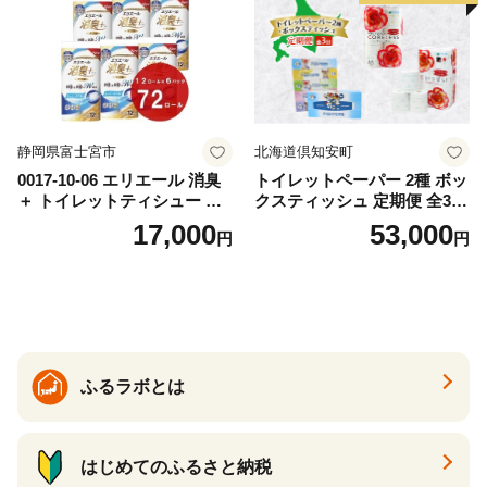
道 倶知安町 日用品
静岡県富士宮市
北海道倶知安町
0017-10-06 エリエール 消臭
トイレットペーパー 2種 ボッ
＋ トイレットティシュー し
クスティッシュ 定期便 全3
っかり香るフレッシュクリア
回 日本製 まとめ買い 防災
17,000
53,000
円
円
の香り ダブル 12ロール×6パ
常備品 日用雑貨 消耗品 生活
ック 72ロール 25m トイレ
必需品 大容量 備蓄 リサイク
ットペーパー パルプ100％ 消
ル ティッシュ ペーパー まと
臭 防臭 日用品 消耗品 備蓄
め買い 雑貨 倶知安町
ふるラボとは
はじめてのふるさと納税