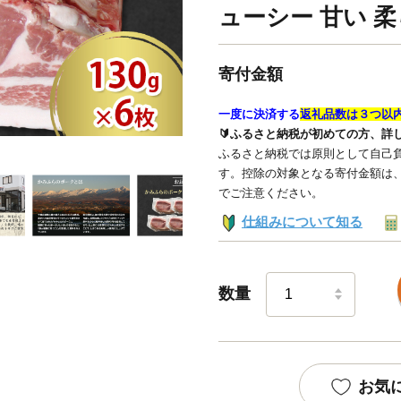
ューシー 甘い 
寄付金額
一度に決済する
返礼品数は３つ以
🔰ふるさと納税が初めての方、詳
ふるさと納税では原則として自己負
す。控除の対象となる寄付金額は
でご注意ください。
仕組みについて知る
数量
お気