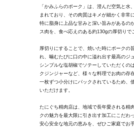
「かみふらのポーク」は、澄んだ空気と水
まれており、その肉質はキメが細かく非常
特に脂身に上品な甘みと深い旨みがあるのが
ス肉を、食べ応えのある約130gの厚切りで
厚切りにすることで、焼いた時にポークの
れ、噛むたびに口の中に溢れ出す最高のジ
シンプルな塩胡椒でソテーしていただくの
クジンジャーなど、様々な料理でお肉の存
一枚ずつ小分けにパックされているため、
いただけます。
たにぐち精肉店は、地域で長年愛される精
クの魅力を最大限に引き出す加工にこだわ
安心安全な地元の恵みを、ぜひご家庭でお