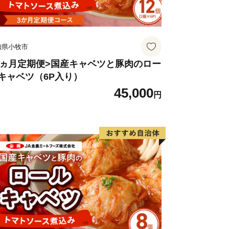
知県小牧市
3ヵ月定期便>国産キャベツと豚肉のロー
キャベツ（6P入り）
45,000
円