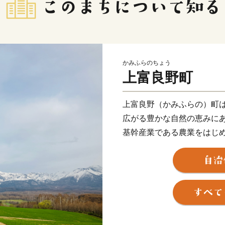
かみふらのちょう
上富良野町
上富良野（かみふらの）町
広がる豊かな自然の恵みに
基幹産業である農業をはじ
ベンダー畑、きれいな水と
す十勝岳温泉郷、トレイル
バックカントリスキーなど
良野盆地の雄大な自然が織
イイトコどり！
町産の大麦とホップをぜい