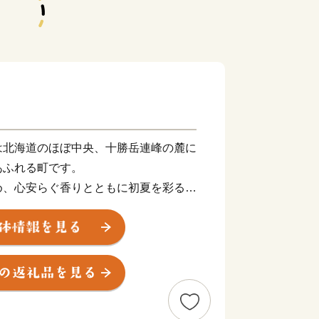
は北海道のほぼ中央、十勝岳連峰の麓に
あふれる町です。
め、心安らぐ香りとともに初夏を彩るラ
空気でのびのび育む養豚業、雲を見下ろ
ランやヒルクライム（自転車レース）・
のネイチャースポーツ・・・十勝岳や富
りなす四季折々の魅力はまさに北海道の
たくに使用し、毎年ブリュワーがこだわ