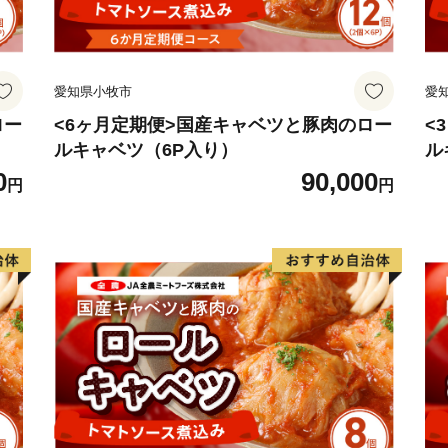
愛知県小牧市
愛
ロー
<6ヶ月定期便>国産キャベツと豚肉のロー
<
ルキャベツ（6P入り）
ル
0
90,000
円
円