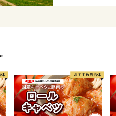
りぬいて醸造する季節・産地
ミアムビール」をご用意し
ます。
★ABCテレビのニュース情報
ズタルト が紹介されました
★ほかにも魅力的な返礼品が
👉北海道 上富良野 コラボ
"
「ソラチエース」使用【SORAC
産大臣賞受賞】ふらの和牛 サーロ
👉メロン ふらの 赤肉メロン 
ット