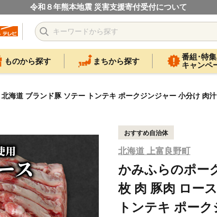
令和８年熊本地震 災害支援寄付受付について
番組･特集
ものから探す
まちから探す
キャンペ
ース 北海道 ブランド豚 ソテー トンテキ ポークジンジャー 小分け 肉
おすすめ自治体
北海道 上富良野町
かみふらのポーク 
枚 肉 豚肉 ロー
トンテキ ポーク