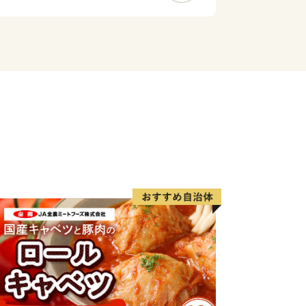
”超”限定品「まるごとかみふらのプレ
て、皆様のご来町を心よりお待ちしてい
番組「news おかえり」で、峠のチー
！
👉チーズタルト
たくさん‼
 返礼品 上富良野町発祥！伝説のホップ
HI 1984】350ml×12缶×【農林水
インステーキ 400g (約200g×2枚)
LLサイズ 約2kg 2玉 糖度限界突破 セ