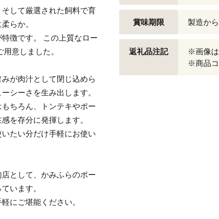
、そして厳選された飼料で育
賞味期限
製造から
に柔らか。
特徴です。 この上質なロー
ご用意しました。
返礼品注記
※画像は
※商品コー
旨みが肉汁として閉じ込めら
ューシーさを生み出します。
はもちろん、トンテキやポー
在感を存分に発揮します。
使いたい分だけ手軽にお使い
肉店として、かみふらのポー
っています。
手軽にご堪能ください。