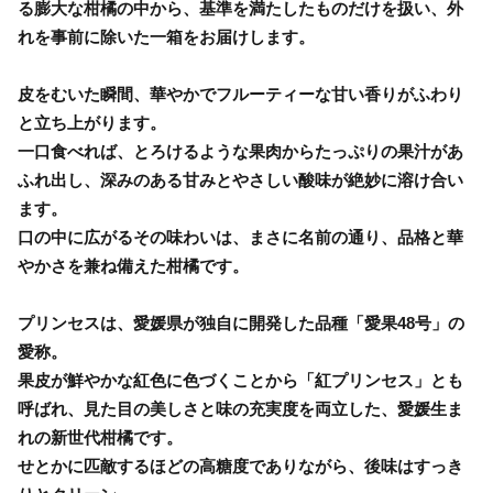
る膨大な柑橘の中から、基準を満たしたものだけを扱い、外
れを事前に除いた一箱をお届けします。
皮をむいた瞬間、華やかでフルーティーな甘い香りがふわり
と立ち上がります。
一口食べれば、とろけるような果肉からたっぷりの果汁があ
ふれ出し、深みのある甘みとやさしい酸味が絶妙に溶け合い
ます。
口の中に広がるその味わいは、まさに名前の通り、品格と華
やかさを兼ね備えた柑橘です。
プリンセスは、愛媛県が独自に開発した品種「愛果48号」の
愛称。
果皮が鮮やかな紅色に色づくことから「紅プリンセス」とも
呼ばれ、見た目の美しさと味の充実度を両立した、愛媛生ま
れの新世代柑橘です。
せとかに匹敵するほどの高糖度でありながら、後味はすっき