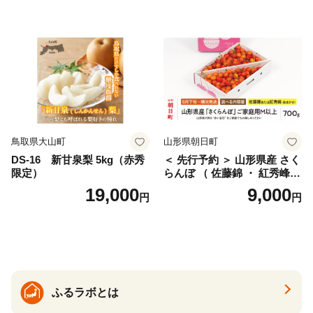
ェリー フルーツ 果物 果物類
ん みかん mikan 蜜柑 ミカン
仁木町 仁木 [松山商店]
土佐文旦 家庭用 産地直送 国
産 農家直送 期間限定 特産品
サイズミックス くらもとフ
ァーム 愛南町 愛媛県
鳥取県大山町
山形県朝日町
DS-16 新甘泉梨 5kg（赤秀
＜ 先行予約 ＞ 山形県産 さく
限定）
らんぼ （ 佐藤錦 ・ 紅秀峰
） ご家庭用 M以上 700g 【20
19,000
9,000
円
円
26年6月下旬から7月上旬発
送】 山形県 果物 フルーツ 初
夏 夏 送料無料
ふるラボとは