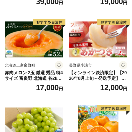
39,000
19,000
円
円
王 2房(1房480g以上) 化粧箱
だもの 果実 旬の果物 旬のフ
入り 岡山県産 国産 フルーツ
ルーツ 香川 香川県 東かがわ
果物 ギフト
市
北海道上富良野町
長野県小諸市
赤肉メロン 2玉 厳選 秀品 特4
【オンライン決済限定】【20
サイズ 富良野 北海道 各2kg
26年8月上旬～発送予定】 先
～2.6kg 2玉 セット ファーム
行予約 「浅間水蜜桃プレミ
17,000
12,000
円
円
富良野 メロン めろん 果物 く
アム」 もも あかつき 秀品 約
だもの フルーツ デザート 旬
2kg 5～9玉 贈答品 ふるさと
の果物 旬のフルーツ
納税 果物 桃 フルーツ モモ
果肉 長野県産 小諸市