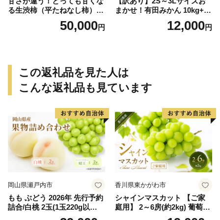
甘さが違う！とっても甘くな
【訳あり】2S～3Lサイズお
る生渋柿（平たねなし柿）吊
まかせ！有田みかん 10kg+2k
るし柿用 T字枝or吊るしクリ
g保証分 11月から12月下旬ま
50,000
12,000
円
円
ップ付約14.5～15kg 約60～
でに順次発送致します。 / 訳
90個＜2026年10月中旬～11
ありみかん 有田みかん みか
月上旬ごろ順次発送＞Ted【a
ん ミカン 蜜柑 柑橘 温州みか
rt015B】
ん 和歌山 ご家庭用
この返礼品を見た人は
こんな返礼品も見ています
岡山県瀬戸内市
香川県東かがわ市
もも ぶどう 2026年 先行予約
シャインマスカット 【ご家
詰合/白桃 2玉(1玉220g以
庭用】 2～6房(約2kg) 葡萄 ぶ
上)・シャインマスカット 晴
どう ブドウ フルーツ 果物 く