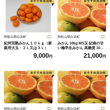
和歌山県白浜町
和歌山県白浜町
紀州完熟みかん１０ｋｇ（家
みかん 10kg MS玉 紀南の甘
庭用大玉・２Ｌ又は３Ｌ）
い極早生みかん 高糖度 10月
以降発送 マルチ被覆栽培
9,000
21,000
円
円
和歌山県白浜町
和歌山県白浜町