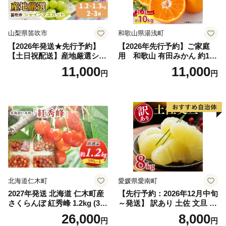
山梨県笛吹市
和歌山県湯浅町
【2026年発送★先行予約】
【2026年先行予約】ご家庭
【土日祝配送】産地厳選シャ
用 和歌山 有田みかん 約10k
インマスカット1.2kg～1.3kg
g (2L、3Lサイズ)【湯浅町】
11,000
11,000
円
円
（2房～3房）※沖縄・離島配
_ZJ6079
送不可※ 106-003-sku02-26y
｜シャインマスカット 発送
笛吹市 山梨県 フルーツ 果物
ぶどう 葡萄 大粒 シャインマ
スカット おすすめ シャイン
マスカット 贈答 ギフト 産地
笛吹市 シャインマスカット
笛吹 葡萄 国産 ぶどう 人気
国産 1.2kg 先行｜
北海道仁木町
愛媛県愛南町
2027年発送 北海道 仁木町産
【先行予約：2026年12月中旬
さくらんぼ 紅秀峰 1.2kg (300
～発送】 訳あり 土佐 文旦 8k
g×4パック) Lサイズ以上 旬
g (Mサイズ以上サイズミック
26,000
8,000
円
円
桜桃 産地直送 サクランボ チ
ス) 8000円 わけあり ぶんた