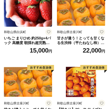
和歌山県白浜町
和歌山県古座川町
いちご まりひめ 約250g×4パ
甘さが違う！とっても甘くな
ック 高糖度 朝採れ超完熟ま
る生渋柿（平たねなし柿）吊
りひめ 1月以降発送分
るし柿用 T字枝or吊るしクリ
15,000
22,000
円
円
ップ付約4.5～5kg 約24～30
個＜2026年10月中旬～順次発
送＞-Ted【art016B】
和歌山県古座川町
和歌山県古座川町