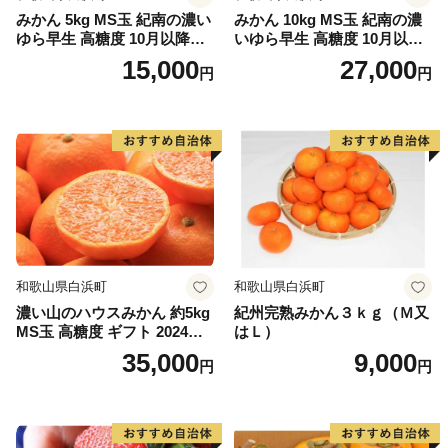
みかん 5kg MS玉 紀南の濃い
みかん 10kg MS玉 紀南の濃
ゆら早生 高糖度 10月以降発
いゆら早生 高糖度 10月以降
送 マルチ被覆栽培
発送 マルチ被覆栽培
15,000
27,000
円
円
和歌山県白浜町
和歌山県白浜町
濃い山のハウスみかん 約5kg
紀州完熟みかん３ｋｇ（Ｍ又
MS玉 高糖度 ギフト 2024年7
はＬ）
月以降発送分
35,000
9,000
円
円