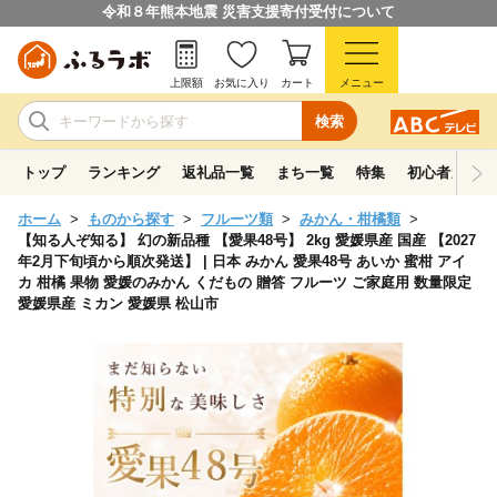
令和８年熊本地震 災害支援寄付受付について
上限額
お気に入り
カート
メニュー
検索
トップ
ランキング
返礼品一覧
まち一覧
特集
初心者ガイド
ホーム
ものから探す
フルーツ類
みかん・柑橘類
【知る人ぞ知る】 幻の新品種 【愛果48号】 2kg 愛媛県産 国産 【2027
年2月下旬頃から順次発送】 | 日本 みかん 愛果48号 あいか 蜜柑 アイ
カ 柑橘 果物 愛媛のみかん くだもの 贈答 フルーツ ご家庭用 数量限定
愛媛県産 ミカン 愛媛県 松山市