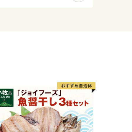
いまちづくりに取り組んでいます。
開町してから150年を迎えました。
と命名とした1869年(明治2年)に、十
改編し、1926年(大正15年)には広尾
ました。
年)でありますが、1869年を開町の年と
つながるまちづくりを行ってまいりま