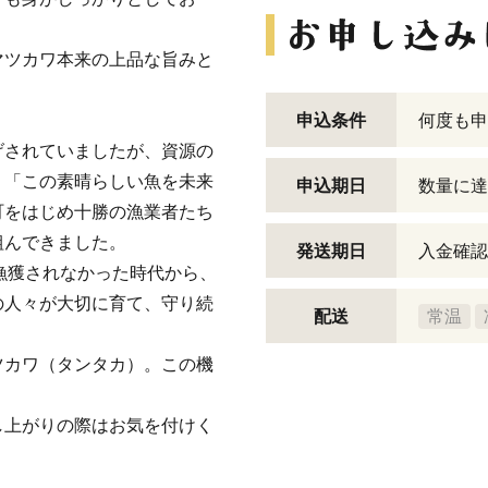
マツカワ本来の上品な旨みと
申込条件
何度も申
げされていましたが、資源の
、「この素晴らしい魚を未来
申込期日
数量に達
町をはじめ十勝の漁業者たち
組んできました。
発送期日
入金確認
か漁獲されなかった時代から、
の人々が大切に育て、守り続
配送
常温
ツカワ（タンタカ）。この機
し上がりの際はお気を付けく