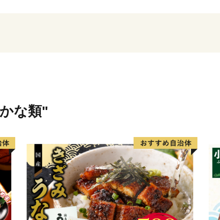
てサンタランドにふさわし
2018年(平成30年)には、
蝦夷地（えぞち)を「北海道」
勝国を広尾郡茂寄村など７郡に
郡茂寄村を広尾村に改称し
町制施行は1946年(昭和21
しています。
さかな類"
広尾町はこれからも未来に
す。