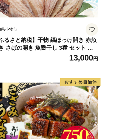
知県小牧市
ふるさと納税】干物 縞ほっけ開き 赤魚
き さばの開き 魚醤干し 3種 セット 詰
合わせ 魚 おかず 肉厚 おいしい さば 赤
13,000
円
 縞ホッケ ジョイフーズ 魚貝類 お取り
せ お取り寄せグルメ 魚醤 ナンプラー
知県 小牧市 冷凍 送料無料