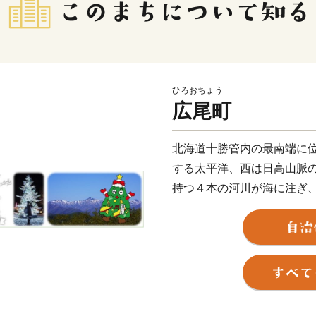
ひろおちょう
広尾町
北海道十勝管内の最南端に
する太平洋、西は日高山脈
持つ４本の河川が海に注ぎ
林業を基幹産業として発展
十勝港は、日本で唯一の町
最短距離に位置するため海
されています。
1984年(昭和59年)にノ
ドの認定を受けて以来、「