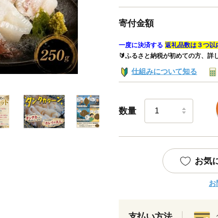
寄付金額
一度に決済する
返礼品数は３つ以
🔰ふるさと納税が初めての方、詳
仕組みについて知る
数量
お気
お
支払い方法