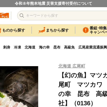
令和８年熊本地震 災害支援寄付受付について
番組･特集
ものから探す
まちから探す
キャンペ
 刺身 冷凍 北海道 海の幸 昆布 高級魚 広尾産業流通振興公
北海道 広尾町
【幻の魚】マツカ
尾町 マツカワ
の幸 昆布 高
社】（0136）