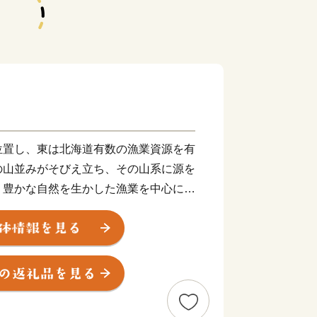
位置し、東は北海道有数の漁業資源を有
の山並みがそびえ立ち、その山系に源を
、豊かな自然を生かした漁業を中心に農
してきました。
が管理する重要港湾で首都圏を結ぶ海の
上輸送の拠点港として今後の発展が期待
ルウェーのオスロ市から国外初のサンタラン
愛と平和、感謝と奉仕」を基本理念とし