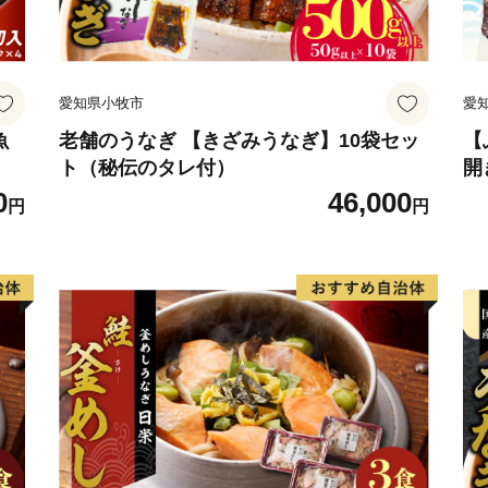
愛知県小牧市
愛
魚
老舗のうなぎ 【きざみうなぎ】10袋セッ
【
ト（秘伝のタレ付）
開
め
0
46,000
円
円
魚
寄
愛