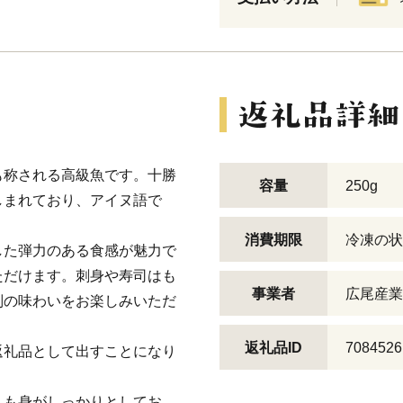
も称される高級魚です。十勝
容量
250g
しまれており、アイヌ語で
消費期限
冷凍の状
した弾力のある食感が魅力で
ただけます。刺身や寿司はも
事業者
広尾産業
別の味わいをお楽しみいただ
返礼品ID
7084526
返礼品として出すことになり
りも身がしっかりとしてお