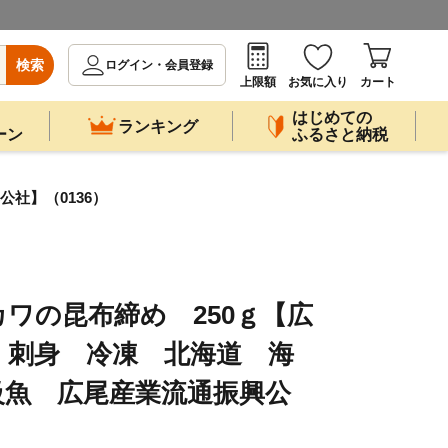
検索
ログイン・会員登録
上限額
お気に入り
カート
はじめての
ランキング
ーン
ふるさと納税
社】（0136）
ワの昆布締め 250ｇ【広
 刺身 冷凍 北海道 海
級魚 広尾産業流通振興公