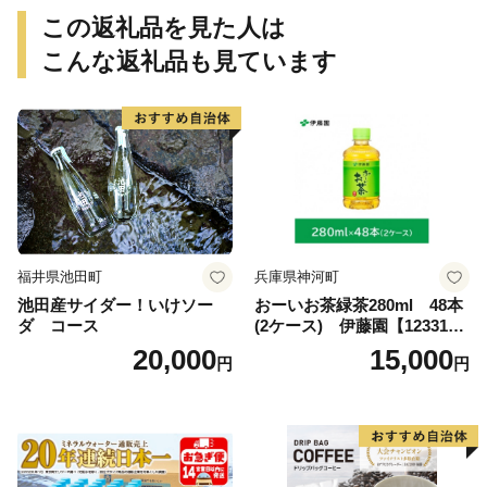
この返礼品を見た人は
こんな返礼品も見ています
福井県池田町
兵庫県神河町
池田産サイダー！いけソー
おーいお茶緑茶280ml 48本
ダ コース
(2ケース) 伊藤園【123317
3】
20,000
15,000
円
円