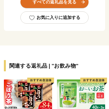
すべての返礼品を見る
関越自動車道練馬I.Cからお車で約８０分と都心からの
アクセスも良好♪
お気に入りに追加する
昭和I.Cを降りてすぐにある「道の駅あぐりーむ昭和」
にもぜひお越しください。
昭和村へワンストップ特例申請書提出の際は下記業務受
託者へご提出をお願いします。
〒683-0812
鳥取県米子市角盤町1丁目27-2 グッドブレスガーデン
関連する返礼品 | "お飲み物"
４F
株式会社エッグ気付
群馬県昭和村ふるさと納税業務受託者 株式会社エッ
グ 宛
※このたび、申請書提出先の住所が変更となりました。
今後は、上記の新住所宛にお送りいただきますようお願