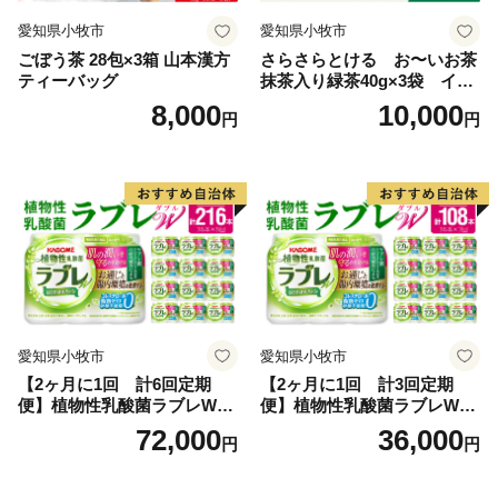
いいたします。
愛知県小牧市
愛知県小牧市
なお、以前にお送りした返信用封筒をお持ちの方は、引
ごぼう茶 28包×3箱 山本漢方
さらさらとける お〜いお茶
き続きご使用いただけます。
ティーバッグ
抹茶入り緑茶40g×3袋 イン
スタント緑茶 粉末緑茶 粉
8,000
10,000
円
円
末茶 おーいお茶 粉末緑茶
愛知県小牧市
愛知県小牧市
【2ヶ月に1回 計6回定期
【2ヶ月に1回 計3回定期
便】植物性乳酸菌ラブレW
便】植物性乳酸菌ラブレW
プレーン36本（計216本）
プレーン36本（計108本）
72,000
36,000
円
円