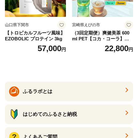
山口県下関市
宮崎県えびの市
【トロピカルフルーツ風味】
（3回定期便）爽健美茶 600
EZOBOLIC プロテイン 3kg
ml PET【コカ・コーラ】ペ
ットボトル 1ケース(24本) 定
57,000
22,800
円
円
期便 3回(72本) セット お茶
カフェインゼロ ノンカフェ
イン ハトムギ ブレンド茶 宮
崎県 えびの市 送料無料
ふるラボとは
はじめてのふるさと納税
よくあるご質問