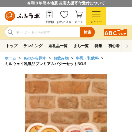
令和８年熊本地震 災害支援寄付受付について
上限額
お気に入り
カート
メニュー
検索
トップ
ランキング
返礼品一覧
まち一覧
特集
初心者ガイド
ホーム
ものから探す
お飲み物
牛乳・乳飲料
ミルウェイ乳製品プレミアムバターセットNO.9