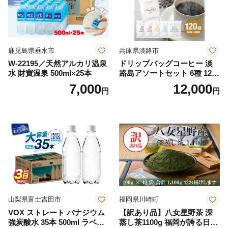
鹿児島県垂水市
兵庫県淡路市
W-22195／天然アルカリ温泉
ドリップバッグコーヒー 淡
水 財寶温泉 500ml×25本
路島アソートセット 6種 120
袋 飲み比べ コーヒー
7,000
12,000
円
円
山梨県富士吉田市
福岡県川崎町
VOX ストレート バナジウム
【訳あり品】八女星野茶 深
強炭酸水 35本 500ml ラベル
蒸し茶1100g 福岡が誇る日本