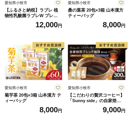
愛知県小牧市
愛知県小牧市
【ふるさと納税】ラブレ 植
桑の葉茶 20包×3箱 山本漢方
物性乳酸菌ラブレW プレーン
ティーバッグ
36本 80ml 甘さすっきり 砂糖
12,000
8,000
円
円
不使用 コレステロール 脂肪
0 生きて腸まで届く 腸内環境
を改善 お通じ改善 ラブレ菌
KB290 乳酸菌飲料 飲料 カゴ
メ 習慣 送料無料
愛知県小牧市
愛知県小牧市
菊芋茶 20包×3箱 山本漢方 テ
【こだわりの贅沢コーヒー】
ィーバッグ
「Sunny side」の自家焙煎珈
琲ブレンド珈琲飲み比べセッ
8,000
9,000
円
円
ト（300g）