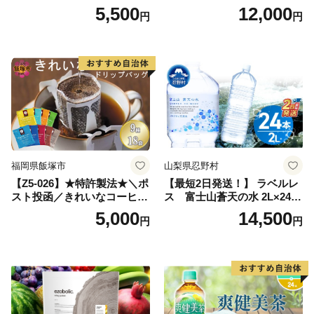
レス【富士吉田市限定カート
茶_ 訳アリ 常温 お茶 茶袋 常
5,500
12,000
円
円
ン】
備品 おちゃ ocha 茶葉 緑茶
飲料 飲み物 八女 茶 日本茶
深むし茶 深蒸し 訳あり お茶
っぱ tea 八女茶 お手軽 簡単
小分け お土産 お取り寄せ グ
ルメ 福岡 九州 福岡県 国産
日本 ふかむし茶 ふかむし 家
庭用 自宅用 ちゃ りょくちゃ
ふかむしちゃ 急須 甘み 川崎
町 送料無料
福岡県飯塚市
山梨県忍野村
【Z5-026】★特許製法★＼ポ
【最短2日発送！】 ラベルレ
スト投函／きれいなコーヒー
ス 富士山蒼天の水 2L×24本
ドリップバッグ9種セット(18
（4ケース）※離島不可 天然
5,000
14,500
円
円
袋)ゆうパケットでお届け！
水 ミネラルウォーター 水 ペ
ットボトル 2000ml バナジウ
ム天然水 飲料水 軟水 鉱水 国
産 シリカ ミネラル 美容 備蓄
防災 長期保存 富士山 山梨県
忍野村