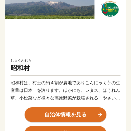
しょうわむら
昭和村
昭和村は、村土の約４割が農地でありこんにゃく芋の生
産量は日本一を誇ります。ほかにも、レタス、ほうれん
草、小松菜など様々な高原野菜が栽培される「やさい王
国」です。
片品川によって形成された河岸段丘の大地と歴史的な養
自治体情報を見る
蚕農家の家並み、自然に恵まれた景観が認められ「日本
で最も美しい村」連合へも加入しています。