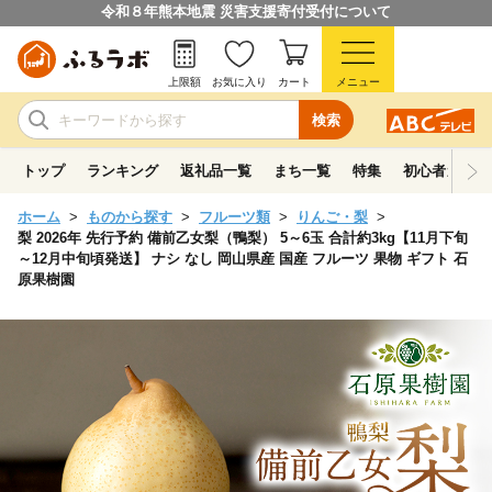
令和８年熊本地震 災害支援寄付受付について
上限額
お気に入り
カート
メニュー
検索
トップ
ランキング
返礼品一覧
まち一覧
特集
初心者ガイド
ホーム
ものから探す
フルーツ類
りんご・梨
梨 2026年 先行予約 備前乙女梨（鴨梨） 5～6玉 合計約3kg【11月下旬
～12月中旬頃発送】 ナシ なし 岡山県産 国産 フルーツ 果物 ギフト 石
原果樹園