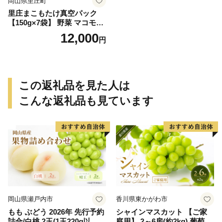
岡山県里庄町
里庄まこもたけ真空パック
【150g×7袋】 野菜 マコモダ
ケ
12,000
円
この返礼品を見た人は
こんな返礼品も見ています
岡山県瀬戸内市
香川県東かがわ市
もも ぶどう 2026年 先行予約
シャインマスカット 【ご家
詰合/白桃 2玉(1玉220g以
庭用】 2～6房(約2kg) 葡萄 ぶ