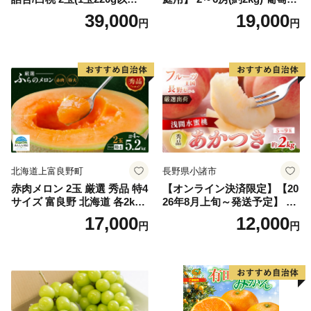
上)・シャインマスカット 晴
どう ブドウ フルーツ 果物 く
39,000
19,000
円
円
王 2房(1房480g以上) 化粧箱
だもの 果実 旬の果物 旬のフ
入り 岡山県産 国産 フルーツ
ルーツ 香川 香川県 東かがわ
果物 ギフト
市
北海道上富良野町
長野県小諸市
赤肉メロン 2玉 厳選 秀品 特4
【オンライン決済限定】【20
サイズ 富良野 北海道 各2kg
26年8月上旬～発送予定】 先
～2.6kg 2玉 セット ファーム
行予約 「浅間水蜜桃プレミ
17,000
12,000
円
円
富良野 メロン めろん 果物 く
アム」 もも あかつき 秀品 約
だもの フルーツ デザート 旬
2kg 5～9玉 贈答品 ふるさと
の果物 旬のフルーツ
納税 果物 桃 フルーツ モモ
果肉 長野県産 小諸市