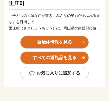
里庄町
『子どもの元気な声が響き みんなの笑顔があふれるま
ち』を目指して
里庄町（さとしょうちょう）は、岡山県の南西部に位置
する約12㎢のコンパクトな町です。
瀬戸内海特有の温暖な気候と豊かな自然に恵まれ、四季
自治体情報を見る
折々に町を彩る花々が、訪れる人の心を和ませていま
す。
すべての返礼品を見る
中でも教育、文化の振興に積極的に取り組み、町内には
図書館や文化ホールといった県下でも有数の施設が整っ
ています。
お気に入りに追加する
コンパクトな町だからこそできる魅力あるまちづくりを
続け、人口は過去３０年以上に渡って、１０，０００人
台をキープしています。
里庄町には、「子どもを産み育てやすい環境」、「身近
できめ細かな行政サービス」、「年を重ねても健康で快