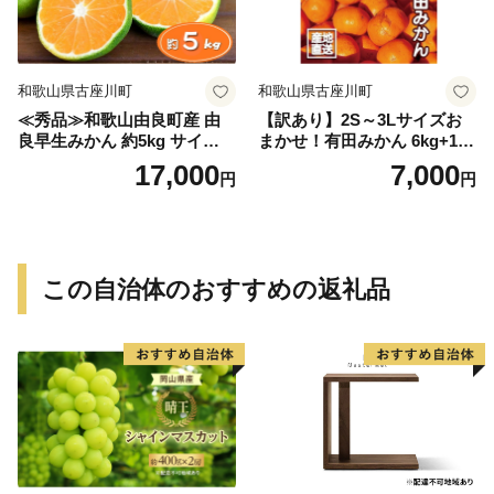
和歌山県古座川町
和歌山県古座川町
≪秀品≫和歌山由良町産 由
【訳あり】2S～3Lサイズお
良早生みかん 約5kg サイズお
まかせ！有田みかん 6kg+1kg
まかせ【sml106C】
保証分 11月から12月下旬ま
17,000
7,000
円
円
でに順次発送致します。 / 訳
ありみかん 有田みかん みか
ん ミカン 蜜柑 柑橘 温州みか
ん 和歌山 ご家庭用
この自治体のおすすめの返礼品