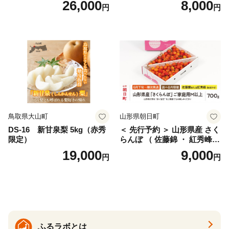
26,000
8,000
円
円
桜桃 産地直送 サクランボ チ
ス) 8000円 わけあり ぶんた
ェリー フルーツ 果物 果物類
ん みかん mikan 蜜柑 ミカン
仁木町 仁木 [松山商店]
土佐文旦 家庭用 産地直送 国
産 農家直送 期間限定 特産品
サイズミックス くらもとフ
ァーム 愛南町 愛媛県
鳥取県大山町
山形県朝日町
DS-16 新甘泉梨 5kg（赤秀
＜ 先行予約 ＞ 山形県産 さく
限定）
らんぼ （ 佐藤錦 ・ 紅秀峰
） ご家庭用 M以上 700g 【20
19,000
9,000
円
円
26年6月下旬から7月上旬発
送】 山形県 果物 フルーツ 初
夏 夏 送料無料
ふるラボとは