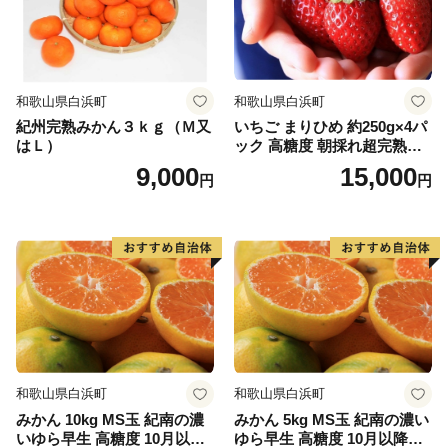
和歌山県白浜町
和歌山県白浜町
紀州完熟みかん３ｋｇ（Ｍ又
いちご まりひめ 約250g×4パ
はＬ）
ック 高糖度 朝採れ超完熟ま
りひめ 1月以降発送分
9,000
15,000
円
円
和歌山県白浜町
和歌山県白浜町
みかん 10kg MS玉 紀南の濃
みかん 5kg MS玉 紀南の濃い
いゆら早生 高糖度 10月以降
ゆら早生 高糖度 10月以降発