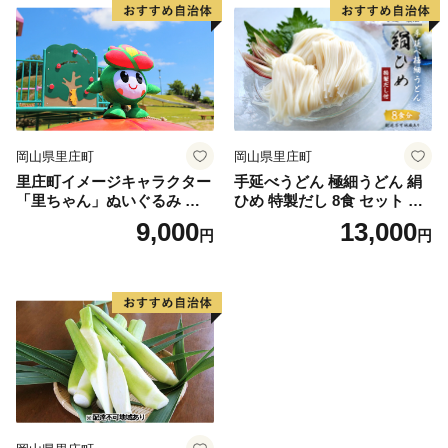
岡山県里庄町
岡山県里庄町
里庄町イメージキャラクター
手延べうどん 極細うどん 絹
「里ちゃん」ぬいぐるみ 里
ひめ 特製だし 8食 セット 詰
庄町 里ちゃん 9000円
め合わせ 細うどん 乾燥うど
9,000
13,000
円
円
ん 乾麺 手延べ うどん 麺類
麺 下茹でなし 常備食 常備食
品 岡山 岡山県 里庄町