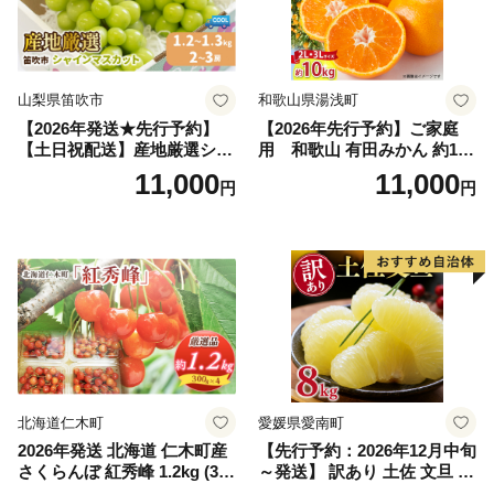
山梨県笛吹市
和歌山県湯浅町
【2026年発送★先行予約】
【2026年先行予約】ご家庭
【土日祝配送】産地厳選シャ
用 和歌山 有田みかん 約10k
インマスカット1.2kg～1.3kg
g (2L、3Lサイズ)【湯浅町】
11,000
11,000
円
円
（2房～3房）※沖縄・離島配
_ZJ6079
送不可※ 106-003-sku02-26y
｜シャインマスカット 発送
笛吹市 山梨県 フルーツ 果物
ぶどう 葡萄 大粒 シャインマ
スカット おすすめ シャイン
マスカット 贈答 ギフト 産地
笛吹市 シャインマスカット
笛吹 葡萄 国産 ぶどう 人気
国産 1.2kg 先行｜
北海道仁木町
愛媛県愛南町
2026年発送 北海道 仁木町産
【先行予約：2026年12月中旬
さくらんぼ 紅秀峰 1.2kg (300
～発送】 訳あり 土佐 文旦 8k
g×4パック) Lサイズ以上 旬
g (Mサイズ以上サイズミック