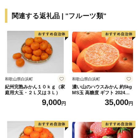
適に暮らせる」など子どもからお年寄りまで各世代の住
みやすさがそろっています。
関連する返礼品 | "フルーツ類"
和歌山県白浜町
和歌山県白浜町
紀州完熟みかん１０ｋｇ（家
濃い山のハウスみかん 約5kg
庭用大玉・２Ｌ又は３Ｌ）
MS玉 高糖度 ギフト 2024年7
月以降発送分
9,000
35,000
円
円