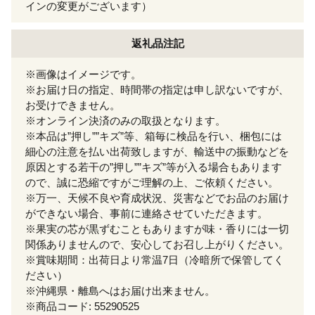
インの変更がございます）
返礼品注記
※画像はイメージです。
※お届け日の指定、時間帯の指定は申し訳ないですが、
お受けできません。
※オンライン決済のみの取扱となります。
※本品は”押し””キズ”等、箱毎に検品を行い、梱包には
細心の注意を払い出荷致しますが、輸送中の振動などを
原因とする若干の”押し””キズ”等が入る場合もあります
ので、誠に恐縮ですがご理解の上、ご依頼ください。
※万一、天候不良や育成状況、災害などでお品のお届け
ができない場合、事前に連絡させていただきます。
※果実の芯が黒ずむこともありますが味・香りには一切
関係ありませんので、安心してお召し上がりください。
※賞味期間：出荷日より常温7日（冷暗所で保管してく
ださい）
※沖縄県・離島へはお届け出来ません。
※商品コード: 55290525