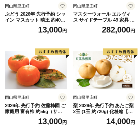
岡山県里庄町
岡山県里庄町
ぶどう 2026年 先行予約 シャ
マスターウォール エルヴィ
イン マスカット 晴王 約400g
ス サイドテーブル 49 家具 イ
×2房 8月下旬～11月下旬発送
ンテリア ウォールナット 送
13,000
282,000
円
円
ブドウ 葡萄 岡山県産 国産 フ
料無料 収納 ナイトテーブル
ルーツ 果物 ギフト
岡山県里庄町
岡山県里庄町
2026年 先行予約 佐藤柿園 ご
梨 2026年 先行予約 あたご梨
家庭用 富有柿 約5kg（サイズ
2玉 (1玉 約720g) 化粧箱【11
おまかせ） 柿 かき カキ 果物
月下旬～12月中旬頃発送】
13,000
14,000
円
円
くだもの フルーツ 期間限定
ナシ なし 岡山県産 国産 フル
数量限定 大容量 人気 おすす
ーツ 果物 ギフト 石原果樹園
め 岡山県 里庄町 果物類