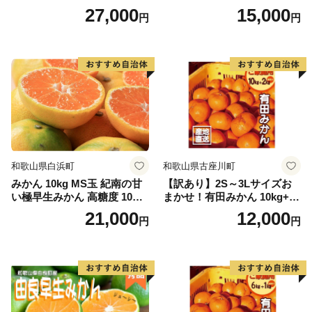
発送 マルチ被覆栽培
送 マルチ被覆栽培
27,000
15,000
円
円
和歌山県白浜町
和歌山県古座川町
みかん 10kg MS玉 紀南の甘
【訳あり】2S～3Lサイズお
い極早生みかん 高糖度 10月
まかせ！有田みかん 10kg+2k
以降発送 マルチ被覆栽培
g保証分 11月から12月下旬ま
21,000
12,000
円
円
でに順次発送致します。 / 訳
ありみかん 有田みかん みか
ん ミカン 蜜柑 柑橘 温州みか
ん 和歌山 ご家庭用