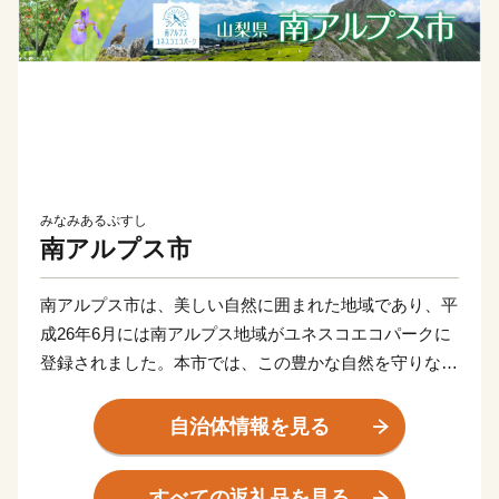
みなみあるぷすし
南アルプス市
南アルプス市は、美しい自然に囲まれた地域であり、平
成26年6月には南アルプス地域がユネスコエコパークに
登録されました。本市では、この豊かな自然を守りなが
ら共生していく取り組みを行っています。また、日本三
大扇状地である御勅使川扇状地やそれに続く低地では果
自治体情報を見る
樹栽培が盛んに営まれ、春から秋にかけてたくさんのフ
ルーツが実ります。
すべての返礼品を見る