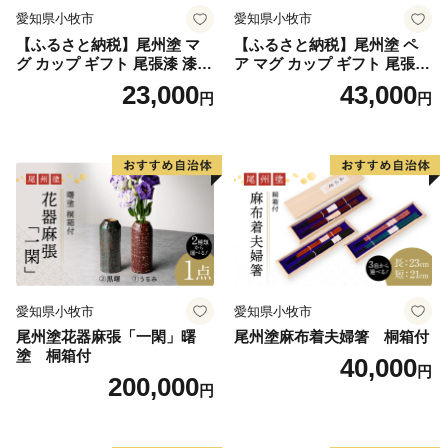
愛知県小牧市
愛知県小牧市
【ふるさと納税】尾州塗 マ
【ふるさと納税】尾州塗 ペ
グ カップ ギフト 尾張漆 漆
ア マグ カップ ギフト 尾張漆
漆器 漆器工芸 工芸品 芸術性
漆 漆器 漆器工芸 工芸品 芸術
23,000
43,000
円
円
実用性 抗菌性 美味しく安全
性 実用性 抗菌性 美味しく安
な食事 手作り 贈答用 くつろ
全な食事 手作り 贈答用 くつ
ぎ おうち時間 プレゼント 抗
ろぎ おうち時間 プレゼント
ウイルス効果 お取り寄せ 愛
抗ウイルス効果 お取り寄せ
知県 小牧市 送料無料
愛知県 小牧市 送料無料
愛知県小牧市
愛知県小牧市
尾州塗花器麻張「一閑」曙
尾州塗麻布着夫婦箸 桐箱付
塗 桐箱付
40,000
円
200,000
円