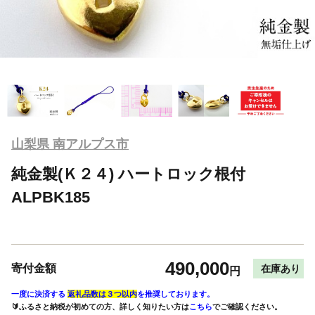
山梨県 南アルプス市
純金製(Ｋ２４) ハートロック根付
ALPBK185
490,000
寄付金額
在庫あり
円
一度に決済する
返礼品数は３つ以内
を推奨しております。
🔰ふるさと納税が初めての方、詳しく知りたい方は
こちら
でご確認ください。