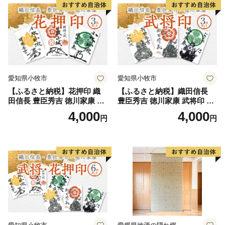
愛知県小牧市
愛知県小牧市
【ふるさと納税】花押印 織
【ふるさと納税】織田信長
田信長 豊臣秀吉 徳川家康 3
豊臣秀吉 徳川家康 武将印 3
枚 セット 戦国 武将 小牧山城
枚 セット イラスト 戦国 武将
4,000
4,000
円
円
墨絵 龍画師 書道アーティス
小牧山城 墨絵 龍画師 書道ア
ト 池谷公智 渾身の一作 作品
ーティスト 池谷公智 渾身の
雑貨 工芸品 グッズ 愛知県 小
一作 作品 雑貨 工芸品 グッズ
牧市 お取り寄せ 送料無料
愛知県 小牧市 お取り寄せ 送
料無料