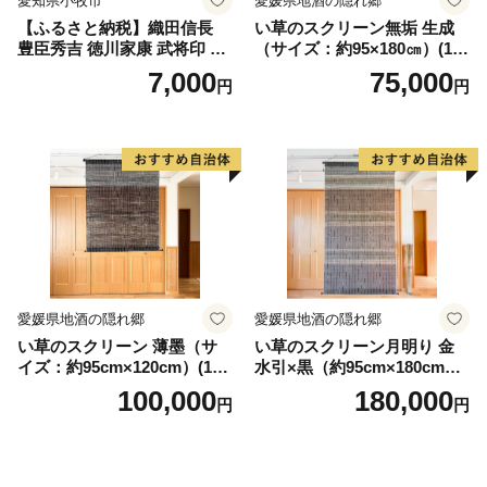
愛知県小牧市
愛媛県地酒の隠れ郷
【ふるさと納税】織田信長
い草のスクリーン無垢 生成
豊臣秀吉 徳川家康 武将印 花
（サイズ：約95×180㎝）(14
押印 6枚 セット イラスト 戦
3)
7,000
75,000
円
円
国 武将 小牧山城 墨絵 龍画師
書道アーティスト 池谷公智
渾身の一作 作品 雑貨 工芸品
グッズ 愛知県 小牧市 お取り
寄せ 送料無料
愛媛県地酒の隠れ郷
愛媛県地酒の隠れ郷
い草のスクリーン 薄墨（サ
い草のスクリーン月明り 金
イズ：約95cm×120cm）(14
水引×黒（約95cm×180cm）
6)
(147)
100,000
180,000
円
円