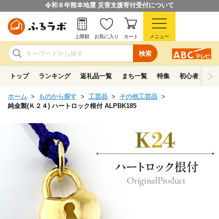
令和８年熊本地震 災害支援寄付受付について
上限額
お気に入り
カート
メニュー
検索
トップ
ランキング
返礼品一覧
まち一覧
特集
初心者ガイド
ホーム
ものから探す
工芸品
その他工芸品
純金製(Ｋ２４) ハートロック根付 ALPBK185