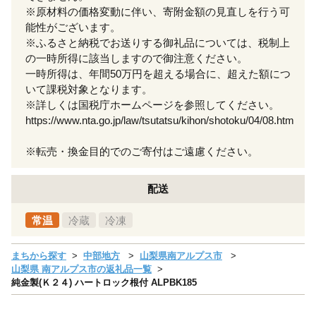
※原材料の価格変動に伴い、寄附金額の見直しを行う可
能性がございます。
※ふるさと納税でお送りする御礼品については、税制上
の一時所得に該当しますので御注意ください。
一時所得は、年間50万円を超える場合に、超えた額につ
いて課税対象となります。
※詳しくは国税庁ホームページを参照してください。
https://www.nta.go.jp/law/tsutatsu/kihon/shotoku/04/08.htm
※転売・換金目的でのご寄付はご遠慮ください。
配送
常温
冷蔵
冷凍
まちから探す
中部地方
山梨県南アルプス市
山梨県 南アルプス市の返礼品一覧
純金製(Ｋ２４) ハートロック根付 ALPBK185