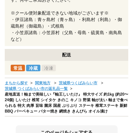
※クール便対象配送できない地域がございます※
・伊豆諸島：青ヶ島村（青ヶ島）・利島村（利島）・御
蔵島村（御蔵島）・式根島
・小笠原諸島：小笠原村（父島・母島・硫黄島・南鳥島
など）
配送
常温
冷蔵
冷凍
まちから探す
関東地方
茨城県つくばみらい市
茨城県 つくばみらい市の返礼品一覧
産地直送！軸まで美味しい『軸王しいたけ』 特大サイズ 約1kg (約20〜
24個) しいたけ 椎茸 シイタケ きのこ キノコ 野菜 軸が太い 軸まで食べ
られる 特大 肉厚 旨味 菌床 国産 ぷりぷり ステーキ 椎茸ステーキ 新鮮
BBQ バーベキュー バター焼き 網焼き きんぴら オイル漬け
このページをシェアする