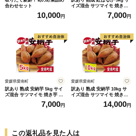
合わせセット
イズ混合 サツマイモ 焼き芋
干し芋 丸干し 冷凍焼き芋 冷
10,000
7,000
円
円
やし焼き芋 やきいも 蜜芋 ほ
しいも スイートポテト フラ
イドポテト いも天 サイズミ
ックス 甘い ねっとり しっと
り ほくほく 生芋 新芋 芋 い
も 甘藷 べにはるか スイーツ
おかず さつまいも 国産 人気
糖度 産地直送 農家直送 数量
限定 7000円 愛媛県 愛南町 ミ
ッチーのおみかん畑
愛媛県愛南町
愛媛県愛南町
訳あり 熟成 安納芋 5kg サイ
訳あり 熟成 安納芋 10kg サ
ズ混合 サツマイモ 焼き芋 干
イズ混合 サツマイモ 焼き芋
し芋 丸干し 冷凍焼き芋 冷や
干し芋 丸干し 冷凍焼き芋 冷
7,000
14,000
円
円
し焼き芋 やきいも 蜜芋 ほし
やし焼き芋 やきいも 蜜芋 ほ
いも スイートポテト フライ
しいも スイートポテト フラ
ドポテト いも天 サイズミッ
イドポテト いも天 サイズミ
クス 甘い ねっとり しっとり
ックス 甘い ねっとり しっと
ほくほく 生芋 新芋 芋 いも
り ほくほく 生芋 新芋 芋 い
この返礼品を見た人は
甘藷 あんのういも スイーツ
も 甘藷 あんのういも スイー