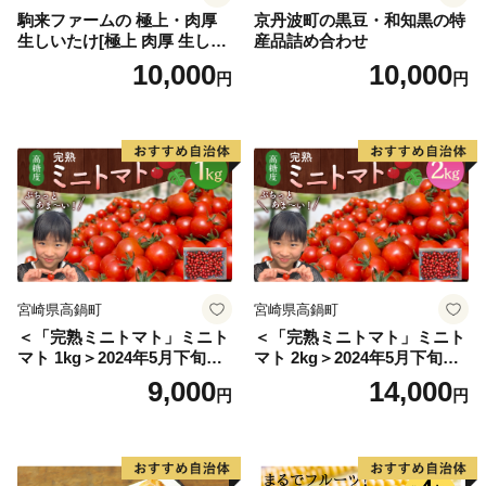
ど、多くの観光名所があります。
駒来ファームの 極上・肉厚
京丹波町の黒豆・和知黒の特
生しいたけ[極上 肉厚 生しい
産品詰め合わせ
ぜひ魅力あふれる当市まで実際に足をお運びください。
たけ 生シイタケ 生椎茸 安心
10,000
10,000
円
円
安全 国産 採れたて 新鮮 きの
こ 野菜]
宮崎県高鍋町
宮崎県高鍋町
＜「完熟ミニトマト」ミニト
＜「完熟ミニトマト」ミニト
マト 1kg＞2024年5月下旬迄
マト 2kg＞2024年5月下旬迄
に順次出荷 野菜ソムリエサ
に順次出荷 野菜ソムリエサ
9,000
14,000
円
円
ミット アルル・リリカ共に
ミット アルル・リリカ共に
銀賞受賞！！(2023年11月開
銀賞受賞！！(2023年11月開
催)1回食べてみらんね？宮崎
催)1回食べてみらんね？宮崎
県 高鍋町産 産地直送 有機肥
県 高鍋町産 産地直送 有機肥
料使用 高糖度 西森農園
料使用 高糖度 西森農園