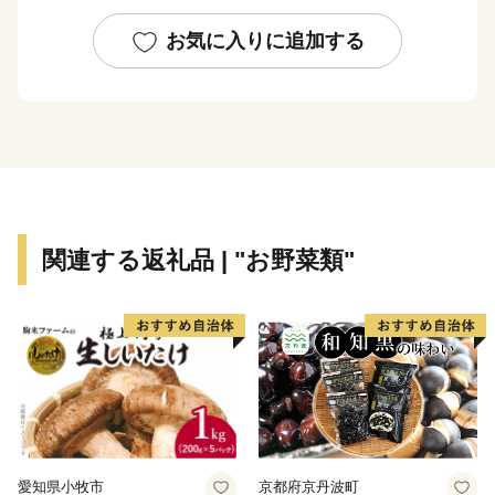
道路網は、北部に国道354号線、西側に国道294号線、
お気に入りに追加する
中央部を常磐自動車道が走り、国道294号線と交差し谷
和原ICがあり交通の利便がはかられています。
鉄道網では、関東鉄道常総線や首都圏新都市高速鉄道
「つくばエクスプレス」が走り、みらい平駅から東京秋
葉原まで最速で40分、つくばまでは12分で結ばれまし
た。
みらい平駅周辺では県主体の優良な住宅地開発が進みマ
関連する返礼品 | "お野菜類"
ンションやショッピングセンターなどが整備され、新し
いまちづくり進んでいます。
また、市内には首都圏内で唯一、時代劇のロケが出来る
施設である「ワープステーション江戸」をはじめ、関東
三大不動尊である「板橋不動尊」や茨城百景に名を連ね
る「福岡堰の桜並木」、さらに間宮海峡を発見した偉大
な探検家・測量家である「間宮林蔵」の生家や記念館な
愛知県小牧市
京都府京丹波町