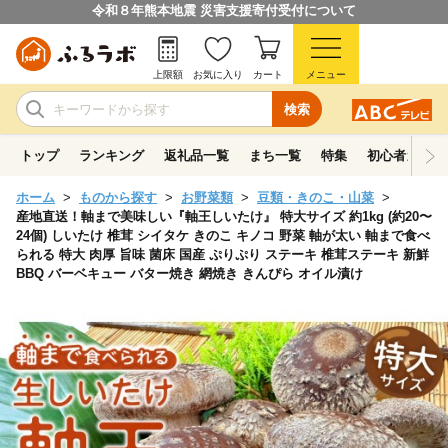
令和８年熊本地震 災害支援寄付受付について
上限額
お気に入り
カート
メニュー
検索
トップ
ランキング
返礼品一覧
まち一覧
特集
初心者ガイド
ホーム
ものから探す
お野菜類
豆類・きのこ・山菜
産地直送！軸まで美味しい『軸王しいたけ』 特大サイズ 約1kg (約20〜
24個) しいたけ 椎茸 シイタケ きのこ キノコ 野菜 軸が太い 軸まで食べ
られる 特大 肉厚 旨味 菌床 国産 ぷりぷり ステーキ 椎茸ステーキ 新鮮
BBQ バーベキュー バター焼き 網焼き きんぴら オイル漬け