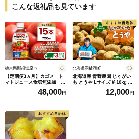
おかず さつまいも 国産 人気
ツ おかず さつまいも 国産 人
こんな返礼品も見ています
糖度 産地直送 農家直送 数量
気 糖度 産地直送 農家直送 数
限定 7000円 愛媛県 愛南町 ミ
量限定 14000円 愛媛県 愛南
ッチーのおみかん畑
町 ミッチーのおみかん畑
栃木県那須塩原市
北海道洞爺湖町
【定期便3ヵ月】カゴメ ト
北海道産 青野農園 じゃがい
マトジュース食塩無添加 72
も とうや Lサイズ 約10kg 20
0ml PET×15本 1ケース 毎月
26年10月初旬～12月下旬頃お
48,000
12,000
円
円
届く 3ヵ月 3回コース ns001-
届け 先行予約 北海道 ジャガ
005 【 KAGOME 野菜ジュー
イモ トウヤ 馬鈴薯 ポテト 芋
ス 】
いも イモ 黄色 旬 野菜 農作
物 産地直送 お取り寄せ 国産