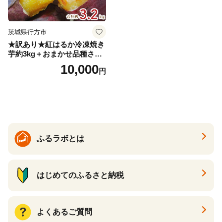
茨城県行方市
★訳あり★紅はるか冷凍焼き
芋約3kg＋おまかせ品種さつ
まいも 合計約3.2kg｜さつ
10,000
円
まいも サツマイモ さつま芋
焼き芋 やきいも 冷凍 冷凍焼
き芋 訳あり 訳アリ 紅はるか
茨城県 行方市(EY-25)
ふるラボとは
はじめてのふるさと納税
よくあるご質問