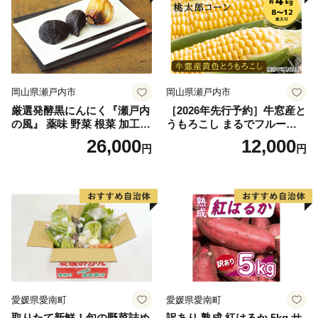
岡山県瀬戸内市
岡山県瀬戸内市
厳選発酵黒にんにく『瀬戸内
［2026年先行予約］牛窓産と
の風』 薬味 野菜 根菜 加工食
うもろこし まるでフルー
品
ツ！最高糖度25度超え 生で
26,000
12,000
円
円
甘い、茹でて美味い！ 黄色
とうもろこし 「桃太郎コー
ン」約4kg（8〜12本入り）
野菜
愛媛県愛南町
愛媛県愛南町
取りたて新鮮！旬の野菜詰め
訳あり 熟成 紅はるか 5kg サ