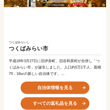
つくばみらいし
つくばみらい市
平成18年3月27日に旧伊奈町、旧谷和原村が合併し「つ
くばみらい市」が誕生しました。人口約5万1千人、面積
79．16㎢の新しい自治体です。
当市は茨城県の南西部、東京都心から約40㎞圏に位置
し、鬼怒川、小貝川の2大河川が流れています。小貝川
自治体情報を見る
沿いには、広大な水田地帯が広がり、丘陵部は、畑地、
4つのゴルフ場、住宅地が形成され首都圏近郊都市に位
すべての返礼品を見る
置付けされています。