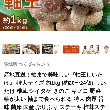
茨城県 つくばみらい市
産地直送！軸まで美味しい『軸王しいた
け』 特大サイズ 約1kg (約20〜24個) しい
たけ 椎茸 シイタケ きのこ キノコ 野菜
軸が太い 軸まで食べられる 特大 肉厚 旨
味 菌床 国産 ぷりぷり ステーキ 椎茸ステ