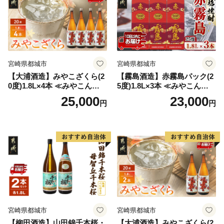
宮崎県都城市
宮崎県都城市
【大浦酒造】みやこざくら(2
【霧島酒造】赤霧島パック(2
0度)1.8L×4本 ≪みやこんじょ
5度)1.8L×3本 ≪みやこんじょ
特急便≫_AD-0771
特急便≫_23-07-K03P-1800-3
25,000
23,000
円
円
-Q
宮崎県都城市
宮崎県都城市
【柳田酒造】山田錦千本桜・
【大浦酒造】みやこざくら(2