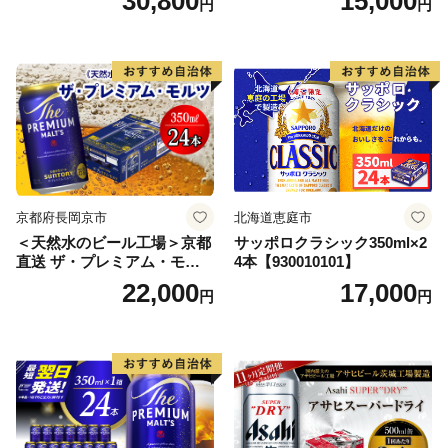
30,800
15,000
円
円
ス アルコール度数5% 缶ビー
ル お酒 ビール アサヒ スーパ
ードライ super dry 24缶 辛
口 送料無料 カメイ 本宮市
【07214-0206】
京都府長岡京市
北海道恵庭市
＜天然水のビール工場＞京都
サッポロクラシック350ml×2
直送 ザ・プレミアム・モル
4本【930010101】
ツ 350ml×24本 プレモル [149
22,000
17,000
円
円
5]