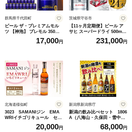
群馬県千代田町
茨城県守谷市
ビール ザ・プレミアムモル
【11ヶ月定期便】ビール ア
ツ 【神泡】 プレモル 350ml
サヒ スーパードライ 500ml 2
× 24本 サントリー〈天然水の
4本 1ケース×11ヶ月 | アサヒ
17,000
231,000
円
円
ビール工場〉群馬※沖縄・離
ビール 究極の辛口 酒 お酒 ア
島地域へのお届け不可
ルコール 生ビール Asahi ア
サヒビール スーパードライ s
uper dry 11回 缶ビール 缶 ギ
フト 内祝い 茨城県守谷市 送
料無料
北海道様似町
新潟県新潟県庁
3023 SAMANIジン EMA
新潟の飲み比べセット 1806
WRIイチゴリキュール セッ
A（八海山・久保田・雪中
ト（箱入り）【大人の味 酒
梅・越乃寒梅・かたふね・千
20,000
68,000
円
円
お酒 洋酒 スピリッツ クラフ
代の光）