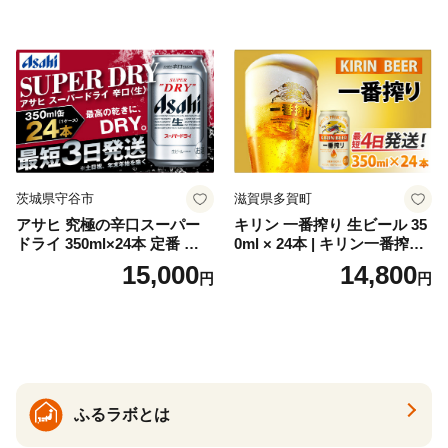
トジン 国産 sake SAKE gin
GIN liqueur LIQUEUR お酒
セット 詰め合わせ カクテル
ソーダ割り アルコール ロッ
ク ソーダ ジントニック 】
茨城県守谷市
滋賀県多賀町
アサヒ 究極の辛口スーパー
キリン 一番搾り 生ビール 35
ドライ 350ml×24本 定番 ビー
0ml × 24本 | キリン一番搾り
ル 缶ビール 酒 お酒 アルコー
キリンビール 一番搾り ビー
15,000
14,800
円
円
ル 辛口
ル 24缶 きりんいちばんしぼ
り キリン一番搾り びーる 1
ケース 24缶 24本 キリン一番
搾り KIRIN きりん 麒麟 キリ
ン一番搾り いちばんしぼり
キリン一番搾り 父の日 ちち
の日
ふるラボとは