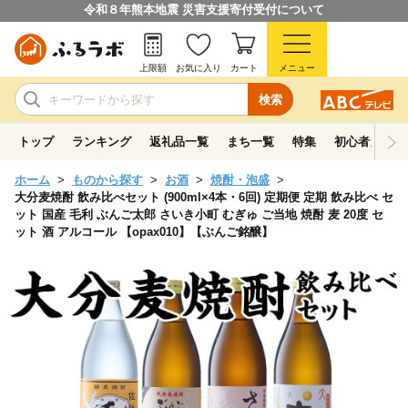
令和８年熊本地震 災害支援寄付受付について
上限額
お気に入り
カート
メニュー
検索
トップ
ランキング
返礼品一覧
まち一覧
特集
初心者ガイド
ホーム
ものから探す
お酒
焼酎・泡盛
大分麦焼酎 飲み比べセット (900ml×4本・6回) 定期便 定期 飲み比べ セ
ット 国産 毛利 ぶんご太郎 さいき小町 むぎゅ ご当地 焼酎 麦 20度 セ
ット 酒 アルコール 【opax010】【ぶんご銘醸】