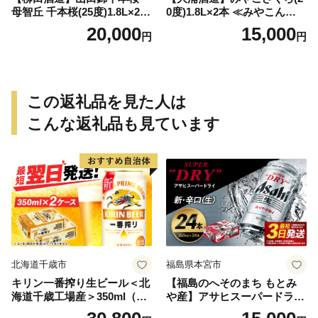
母智丘 千本桜(25度)1.8L×2本
0度)1.8L×2本 ≪みやこんじょ
≪みやこんじょ特急便≫_AC
特急便≫_MJ-0771
20,000
15,000
円
円
-0751
この返礼品を見た人は
こんな返礼品も見ています
北海道千歳市
福島県本宮市
キリン一番搾り生ビール＜北
【福島のへそのまち もとみ
海道千歳工場産＞350ml（24
や産】アサヒスーパードライ
本） 2ケース
350ml×24本 合計8.4L 1ケー