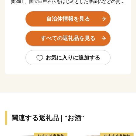
郷満山、国宝臼杵石仏をはじめとした磨崖仏などの貴重
な歴史的文化遺産など多くの地域資源があります。
また、なんといっても県内全域に広がる温泉は、日本一
自治体情報を見る
の湧出量と温泉数を誇り、地球上にある１０種類の泉質
のうち８種類を有しています。
すべての返礼品を見る
お気に入りに追加する
関連する返礼品 | "お酒"