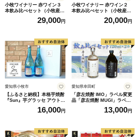
小牧ワイナリー 赤ワイン３
小牧ワイナリー 赤ワイン２
本飲み比べセット（小牧産ぶ
本飲み比べセット（小牧産ぶ
どう100％使用）
どう100％使用）
29,000
20,000
円
円
愛知県小牧市
愛知県幸田町
【ふるさと納税】本格芋焼酎
「彦左焼酎 IMO」ラベル変更
『Sun』芋グラッセ アウトド
品「彦左焼酎 MUGI」ラベル
ア ソロキャンプ ベランピン
変更品 飲み比べ セット 合計
16,000
13,000
円
円
グ 巣ごもり 就労支援
2本 720ml×各1本 25度 焼酎
お酒 麦焼酎 芋焼酎