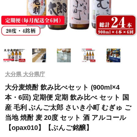
大分県 大分県庁
大分麦焼酎 飲み比べセット (900ml×4
本・6回) 定期便 定期 飲み比べ セット 国
産 毛利 ぶんご太郎 さいき小町 むぎゅ ご
当地 焼酎 麦 20度 セット 酒 アルコール
【opax010】【ぶんご銘醸】