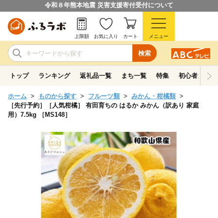
令和８年熊本地震 災害支援寄付受付について
上限額
お気に入り
カート
メニュー
検索
トップ
ランキング
返礼品一覧
まち一覧
特集
初心者ガイド
ホーム
ものから探す
フルーツ類
みかん・柑橘類
［先行予約］［人気柑橘］ 有田育ちの はるか みかん（訳あり 家庭
用）7.5kg ［MS148］