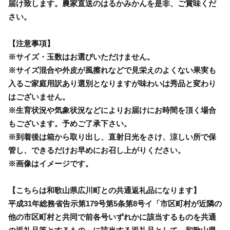
届け致します。農家直送のはるかみかんを是非、ご賞味くだ
さい。
【注意事項】
※サイズ・玉数はお選びいただけません。
※サイズ混合や外皮が風擦れなどで見栄えのよくない果実も
入るご家庭用訳あり選別となりますが味わいは秀品と変わり
はございません。
※生育状況や気象状況などによりお届けにお時間を頂く場合
もございます。予めご了承下さい。
※到着後は箱から取り出し、直射日光をさけ、涼しい所で保
管し、できるだけお早めにお召し上がりください。
※画像はイメージです。
【こちらは和歌山県広川町との共通返礼品になります】
平成31年総務省告示第179号第5条第8号イ「市区町村が近隣の
他の市区町村と共同で前各号いずれかに該当するものを共通