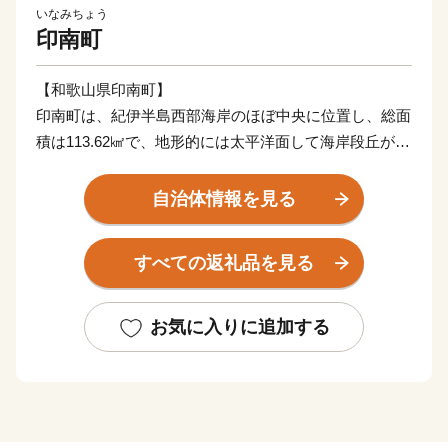
いなみちょう
印南町
【和歌山県印南町】
印南町は、紀伊半島西部海岸のほぼ中央に位置し、総面
積は113.62㎢で、地形的には太平洋面して海岸段丘が広
がっており、北東部では紀伊山地西端の真妻山、三里ヶ
峰などの山々が連なっています。
自治体情報を見る
また、三ヶ峰付近からは切目川が流れ、印南原付近から
は印南川が町の中心部を流れて太平洋に注いでいます。
すべての返礼品を見る
【かえる橋】
印南町は歴史も古く、数々の伝説や言伝えを残す歴史遺
お気に入りに追加する
産が町内に多く点在するなど、観光面でも魅力を秘めた
まちですが、その知名度は低く、大都市圏からの来訪者
や定着人口の伸び悩み、若者人口の流出等課題も抱えて
いました。昭和63年度から平成元年度にかけて、国は、