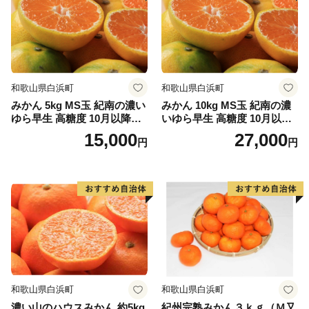
タイ等を対象とした一本釣りやイワシ等を対象とした敷
き網（棒受け網）漁業、タチウオ、フグ等を対象とした
延べ縄漁業など、農林水産業が盛んな町です。
和歌山県白浜町
和歌山県白浜町
【印南祭り】
みかん 5kg MS玉 紀南の濃い
みかん 10kg MS玉 紀南の濃
印南町を祭り一色に染める「印南祭り」。毎年10月2
ゆら早生 高糖度 10月以降発
いゆら早生 高糖度 10月以降
日、日高地方の秋祭りのトップを切って行われる、宇杉
送 マルチ被覆栽培
発送 マルチ被覆栽培
15,000
27,000
円
円
八幡と山口八幡両神社の合同秋季祭礼です。
宇杉八幡神社の祭礼は4台の屋台と神輿が勢いよく印南
川に飛び込み、祭装束の男衆が肩まで水につかりながら
川を渡る勇ましい祭り。一方の山口八幡神社の祭礼は6
台の屋台と神輿が登場。屋台をぶつけ合いながら印南港
まで御渡、浜辺では雑賀踊りや奴踊り、獅子舞が奉納さ
れます。
和歌山県白浜町
和歌山県白浜町
濃い山のハウスみかん 約5kg
紀州完熟みかん３ｋｇ（Ｍ又