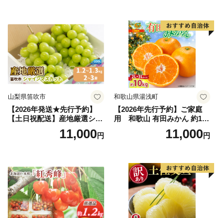
だもの フルーツ デザート 旬
2kg 5～9玉 贈答品 ふるさと
の果物 旬のフルーツ
納税 果物 桃 フルーツ モモ
果肉 長野県産 小諸市
山梨県笛吹市
和歌山県湯浅町
【2026年発送★先行予約】
【2026年先行予約】ご家庭
【土日祝配送】産地厳選シャ
用 和歌山 有田みかん 約10k
インマスカット1.2kg～1.3kg
g (2L、3Lサイズ)【湯浅町】
11,000
11,000
円
円
（2房～3房）※沖縄・離島配
_ZJ6079
送不可※ 106-003-sku02-26y
｜シャインマスカット 発送
笛吹市 山梨県 フルーツ 果物
ぶどう 葡萄 大粒 シャインマ
スカット おすすめ シャイン
マスカット 贈答 ギフト 産地
笛吹市 シャインマスカット
笛吹 葡萄 国産 ぶどう 人気