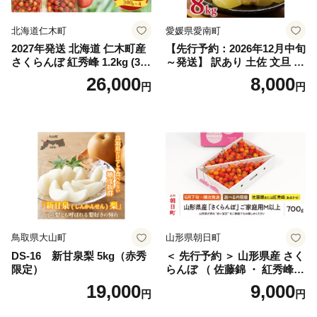
国産 1.2kg 先行｜
北海道仁木町
愛媛県愛南町
2027年発送 北海道 仁木町産
【先行予約：2026年12月中旬
さくらんぼ 紅秀峰 1.2kg (300
～発送】 訳あり 土佐 文旦 8k
g×4パック) Lサイズ以上 旬
g (Mサイズ以上サイズミック
26,000
8,000
円
円
桜桃 産地直送 サクランボ チ
ス) 8000円 わけあり ぶんた
ェリー フルーツ 果物 果物類
ん みかん mikan 蜜柑 ミカン
仁木町 仁木 [松山商店]
土佐文旦 家庭用 産地直送 国
産 農家直送 期間限定 特産品
サイズミックス くらもとフ
ァーム 愛南町 愛媛県
鳥取県大山町
山形県朝日町
DS-16 新甘泉梨 5kg（赤秀
＜ 先行予約 ＞ 山形県産 さく
限定）
らんぼ （ 佐藤錦 ・ 紅秀峰
） ご家庭用 M以上 700g 【20
19,000
9,000
円
円
26年6月下旬から7月上旬発
送】 山形県 果物 フルーツ 初