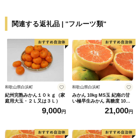
自治省を中心に「ふるさと創世」の起爆剤として「自ら
考え自ら行う地域づくり」事業（1億円事業）を推進し
てきました。
関連する返礼品 | "フルーツ類"
印南町では、1億円事業として人材育成のため「かえる
基金」を創設しました。更に、平成7年度「地域づくり
推進事業」を財源に全国に類を見ない「かえる」をテー
マとしたユニークな橋（かえる橋）を建設しました。多
くの人々を招き入れ、町発展への願いを込めたもので
す。『努力、忍耐、飛躍』を象徴する ”柳に跳びつくか
える”（小野道風）をイメージし、「考える」「人をか
える」「町をかえる」「古里へかえる」「栄える」とい
和歌山県白浜町
和歌山県白浜町
う5つの”かえる”にひっかけ、ネーミングしています。
紀州完熟みかん１０ｋｇ（家
みかん 10kg MS玉 紀南の甘
庭用大玉・２Ｌ又は３Ｌ）
い極早生みかん 高糖度 10月
【印南町の農林水産業】
以降発送 マルチ被覆栽培
9,000
21,000
円
円
農業は、温暖な気候を活かし、ミニトマトなど野菜を中
心として、花卉のハウス栽培等が。漁業では、岩礁地帯
の伊勢エビ等を対象とした刺し網漁業とアワビ、トコブ
シ、海草等の採貝漁業がおこなわれ、沖合ではイサキ、