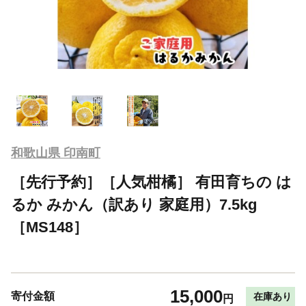
和歌山県 印南町
［先行予約］［人気柑橘］ 有田育ちの は
るか みかん（訳あり 家庭用）7.5kg
［MS148］
15,000
寄付金額
在庫あり
円