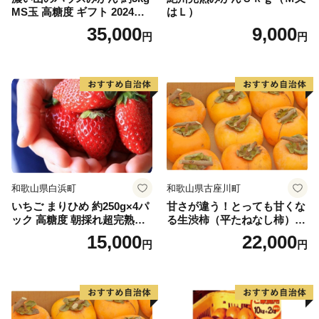
MS玉 高糖度 ギフト 2024年7
はＬ）
月以降発送分
35,000
9,000
円
円
和歌山県白浜町
和歌山県古座川町
いちご まりひめ 約250g×4パ
甘さが違う！とっても甘くな
ック 高糖度 朝採れ超完熟ま
る生渋柿（平たねなし柿）吊
りひめ 1月以降発送分
るし柿用 T字枝or吊るしクリ
15,000
22,000
円
円
ップ付約4.5～5kg 約24～30
個＜2026年10月中旬～順次発
送＞-Ted【art016B】