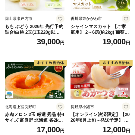
岡山県瀬戸内市
香川県東かがわ市
もも ぶどう 2026年 先行予約
シャインマスカット 【ご家
詰合/白桃 2玉(1玉220g以
庭用】 2～6房(約2kg) 葡萄 ぶ
上)・シャインマスカット 晴
どう ブドウ フルーツ 果物 く
39,000
19,000
円
円
王 2房(1房480g以上) 化粧箱
だもの 果実 旬の果物 旬のフ
入り 岡山県産 国産 フルーツ
ルーツ 香川 香川県 東かがわ
果物 ギフト
市
北海道上富良野町
長野県小諸市
赤肉メロン 2玉 厳選 秀品 特4
【オンライン決済限定】【20
サイズ 富良野 北海道 各2kg
26年8月上旬～発送予定】 先
～2.6kg 2玉 セット ファーム
行予約 「浅間水蜜桃プレミ
17,000
12,000
円
円
富良野 メロン めろん 果物 く
アム」 もも あかつき 秀品 約