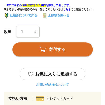
一度に決済する
返礼品数は３つ以内
を推奨しております。
🔰ふるさと納税が初めての方、詳しく知りたい方は
こちら
でご確認ください。
仕組みについて知る
上限額を調べる
数量
寄付する
お気に入りに追加する
お問い合わせについて
支払い方法
クレジットカード