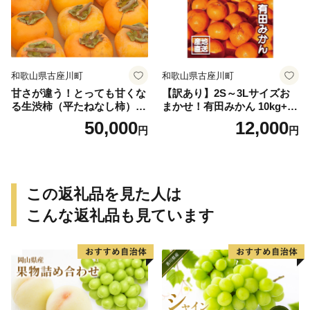
和歌山県古座川町
和歌山県古座川町
甘さが違う！とっても甘くな
【訳あり】2S～3Lサイズお
る生渋柿（平たねなし柿）吊
まかせ！有田みかん 10kg+2k
るし柿用 T字枝or吊るしクリ
g保証分 11月から12月下旬ま
50,000
12,000
円
円
ップ付約14.5～15kg 約60～
でに順次発送致します。 / 訳
90個＜2026年10月中旬～11
ありみかん 有田みかん みか
月上旬ごろ順次発送＞Ted【a
ん ミカン 蜜柑 柑橘 温州みか
rt015B】
ん 和歌山 ご家庭用
この返礼品を見た人は
こんな返礼品も見ています