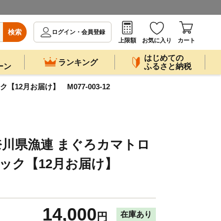
検索
ログイン・会員登録
上限額
お気に入り
カート
はじめての
ランキング
ーン
ふるさと納税
12月お届け】 M077-003-12
川県漁連 まぐろカマトロ
4パック【12月お届け】
14,000
在庫あり
円