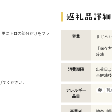
、更にトロの部分だけをフラ
容量
まぐろカ
【保存方
冷凍
！
消費期限
出荷日よ
※解凍後
揚げてください。
卵
乳
アレルギー
品目
事業者
神奈川県