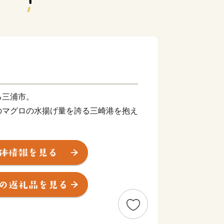
る三浦市。
のマグロの水揚げ量を誇る三崎港を抱え
も盛んに行われており、「三浦大根」を
、メロンが栽培されています。
新鮮な魚介類を食べることができるお店
お買い物やお散歩もお楽しみいただけま
ーズやダイビング、SUPなど、海の
できます。