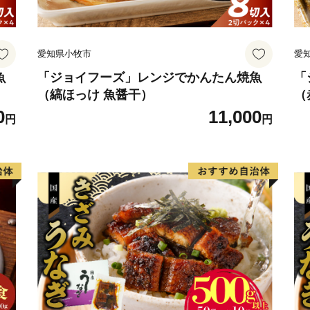
愛知県小牧市
愛
魚
「ジョイフーズ」レンジでかんたん焼魚
「
（縞ほっけ 魚醤干）
（
0
11,000
円
円