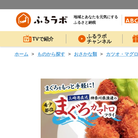
地域とあなたを元気にする
ふるさと納税
ふるラボ
TVで紹介
チャンネル
ホーム
ものから探す
おさかな類
カツオ・マグ