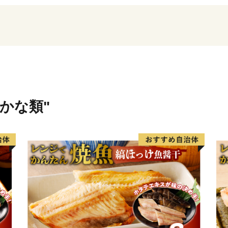
※三浦市内に在住の方へ
総務省通知により、市民の
ました。
ふるさと納税による寄附金
しませんので、ご了承くだ
さかな類"