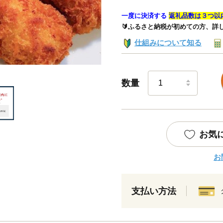
一度に決済する
返礼品数は３つ以
🔰ふるさと納税が初めての方、詳
仕組みについて知る
数量
お気
お
支払い方法