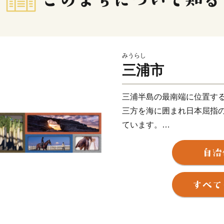
みうらし
三浦市
三浦半島の最南端に位置す
三方を海に囲まれ日本屈指
ています。
温暖な気候を生かした畑作
はじめ、キャベツ、すいか
市内には野菜の直売所や、
がたくさんありますので、
す。
また、食だけではなく、クル
レジャーも体験することが