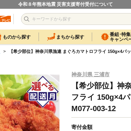
令和８年熊本地震 災害支援寄付受付について
番組･特集
ものから探す
まちから探す
キャンペ
ロ
【希少部位】神奈川県漁連 まぐろカマトロフライ 150g×4パック【
神奈川県 三浦市
【希少部位】神奈
フライ 150g×
M077-003-12
寄付金額