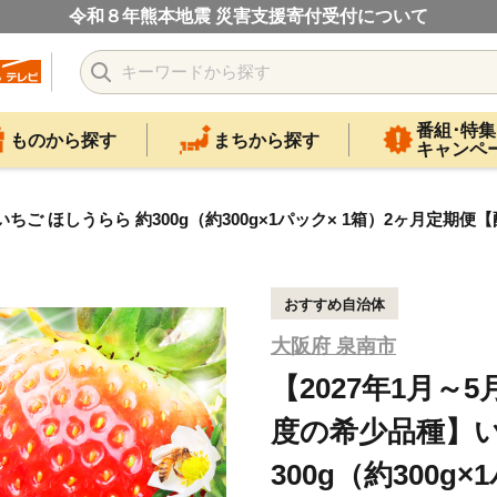
令和８年熊本地震 災害支援寄付受付について
番組･特集
ものから探す
まちから探す
キャンペ
ちご ほしうらら 約300g（約300g×1パック× 1箱）2ヶ月定期便【
おすすめ自治体
大阪府 泉南市
【2027年1月～
度の希少品種】い
300g（約300g