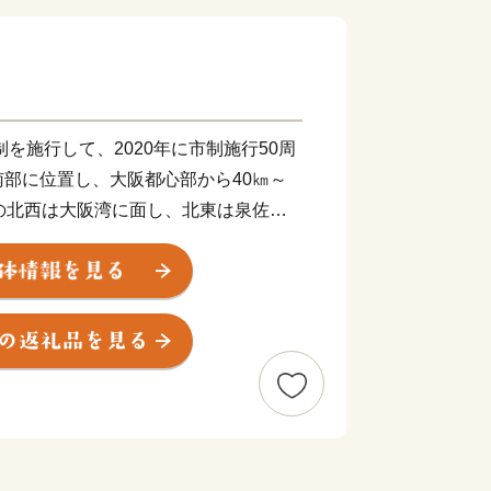
制を施行して、2020年に市制施行50周
部に位置し、大阪都心部から40㎞～
の北西は大阪湾に面し、北東は泉佐野
、そして南東は和歌山県岩出市、紀の川
北約11㎞、東西約8㎞の広がりをみ
、市域に関西国際空港の約1/3を含みま
平地部および臨海部からなり、南部の
る和泉山脈があり、丘陵部から平野部に
みと新たに開発された住宅が混在してい