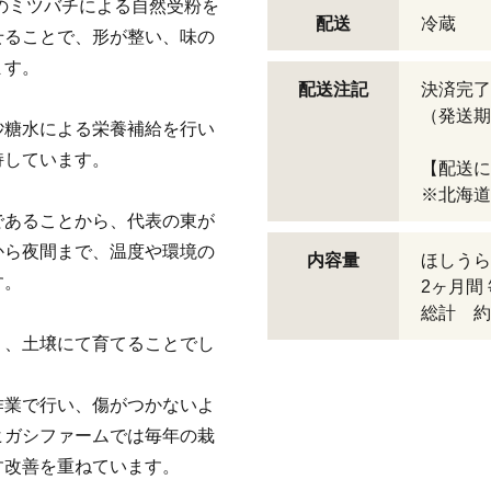
匹のミツバチによる自然受粉を
配送
冷蔵
せることで、形が整い、味の
ます。
配送注記
決済完了
（発送期
砂糖水による栄養補給を行い
持しています。
【配送に
※北海道
であることから、代表の東が
から夜間まで、温度や環境の
内容量
ほしうらら
す。
2ヶ月間
総計 約6
り、土壌にて育てることでし
作業で行い、傷がつかないよ
ヒガシファームでは毎年の栽
す改善を重ねています。