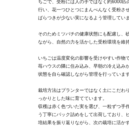
ちごで、受粉には人の手ではなく約6000
行い、花一つひとつにまんべんなく受粉さ
ばらつきが少ない実になるよう管理してい
そのためミツバチの健康状態にも配慮し、
ながら、自然の力を活かした受粉環境を維
いちごは温度変化の影響を受けやすい作物
苺ハウスの隣に住み込み、早朝の冷え込み
状態を自ら確認しながら管理を行っていま
栽培方法はプランターではなく土にこだわ
っかりとした味に育てています。
収穫は赤く色づいた実を選び、一粒ずつ手
う丁寧にパック詰めをして出荷しており、
培結果を振り返りながら、次の栽培に活か