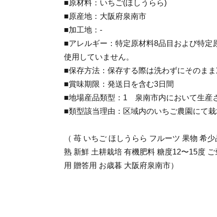
■原材料：いちご(ほしうらら)
■原産地：大阪府泉南市
■加工地：-
■アレルギー：特定原材料8品目および特定
使用していません。
■保存方法：保存する際は洗わずにそのまま
■賞味期限：発送日を含む3日間
■地場産品類型：1 泉南市内において生産
■類型該当理由：区域内のいちご農園にて栽
（ 苺 いちご ほしうらら フルーツ 果物 希
熟 新鮮 土耕栽培 有機肥料 糖度12〜15度 
用 贈答用 お歳暮 大阪府泉南市）