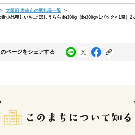
大阪府 泉南市の返礼品一覧
度の希少品種】いちご ほしうらら 約300g（約300g×1パック× 
このページをシェアする