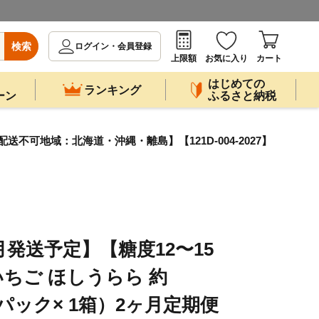
検索
ログイン・会員登録
上限額
お気に入り
カート
はじめての
ランキング
ーン
ふるさと納税
配送不可地域：北海道・沖縄・離島】【121D-004-2027】
5月発送予定】【糖度12〜15
ちご ほしうらら 約
×1パック× 1箱）2ヶ月定期便