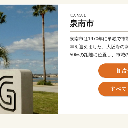
せんなんし
泉南市
泉南市は1970年に単独で市
年を迎えました。大阪府の南
50㎞の距離に位置し、市域
市、田尻町、南西は阪南市
市と接しています。市域は南
せ、面積は48.98㎢であり
す。
地形は、山地部、丘陵部、
山地部には低い山々が連な
かけては、古くからの街並
ます。