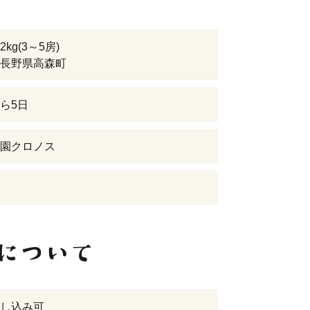
kg(3～5房)
長野県高森町
ら5日
園クロノス
し込み可