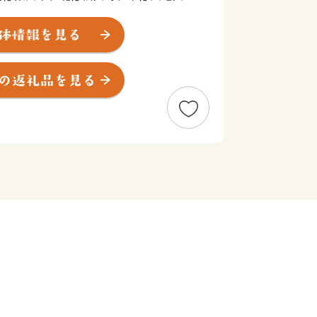
ています。この恵まれた環境に囲まれた
限・北限の境界に位置し、特産品「市田
い果物や野菜を収穫することができま
援や福祉、自然環境の保護等を推進し、
進めております。当町の出身の方々をは
い！」と感じて下さった皆様、ぜひご協