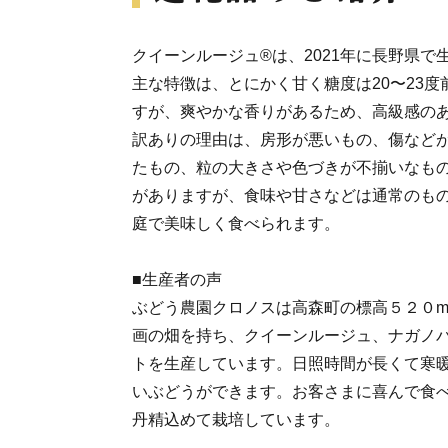
クイーンルージュ®は、2021年に長野県で
主な特徴は、とにかく甘く糖度は20〜23
すが、爽やかな香りがあるため、高級感の
訳ありの理由は、房形が悪いもの、傷など
たもの、粒の大きさや色づきが不揃いなも
がありますが、食味や甘さなどは通常のも
庭で美味しく食べられます。
■生産者の声
ぶどう農園クロノスは高森町の標高５２０
画の畑を持ち、クイーンルージュ、ナガノ
トを生産しています。日照時間が長くて寒
いぶどうができます。お客さまに喜んで食
丹精込めて栽培しています。