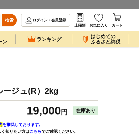
検索
ログイン・会員登録
上限額
お気に入り
カート
はじめての
ランキング
ーン
ふるさと納税
ージュ(R）2kg
19,000
在庫あり
円
内
を推奨しております。
しく知りたい方は
こちら
でご確認ください。