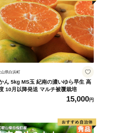
歌山県白浜町
かん 5kg MS玉 紀南の濃いゆら早生 高
度 10月以降発送 マルチ被覆栽培
15,000
円