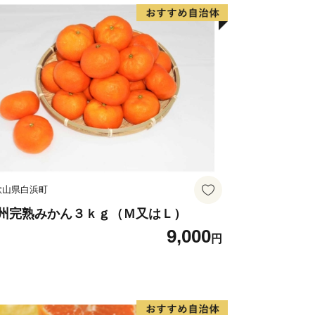
歌山県白浜町
州完熟みかん３ｋｇ（Ｍ又はＬ）
9,000
円