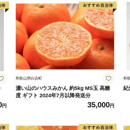
和歌山県白浜町
和
・
濃い山のハウスみかん 約5kg MS玉 高糖
紀
度 ギフト 2024年7月以降発送分
0
35,000
円
円