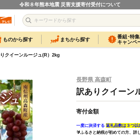
令和８年熊本地震 災害支援寄付受付について
番組･特集
ものから探す
まちから探す
キャンペ
りクイーンルージュ(R）2kg
長野県 高森町
訳ありクイーンル
寄付金額
一度に決済する
返礼品数は３つ以
🔰ふるさと納税が初めての方、詳