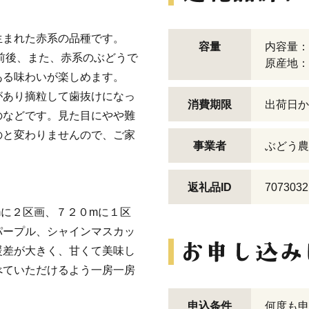
生まれた赤系の品種です。
容量
内容量：2
度前後、また、赤系のぶどうで
原産地：
ある味わいが楽しめます。
があり摘粒して歯抜けになっ
消費期限
出荷日か
のなどです。見た目にやや難
のと変わりませんので、ご家
事業者
ぶどう農
返礼品ID
7073032
mに２区画、７２０mに１区
パープル、シャインマスカッ
暖差が大きく、甘くて美味し
べていただけるよう一房一房
申込条件
何度も申