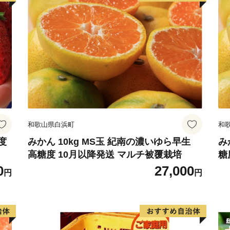
和歌山県白浜町
和
度
みかん 10kg MS玉 紀南の濃いゆら早生
み
高糖度 10月以降発送 マルチ被覆栽培
糖
0
27,000
円
円