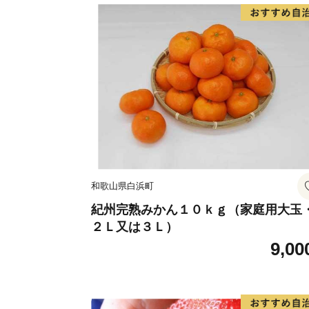
和歌山県白浜町
紀州完熟みかん１０ｋｇ（家庭用大玉
２Ｌ又は３Ｌ）
9,00