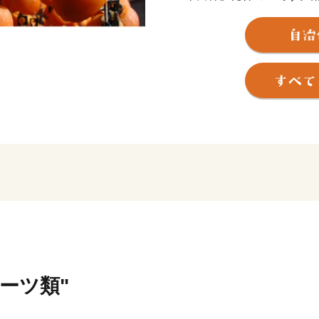
隔て豊丘村・喬木村に接し
高森町は、各種農産物の南
柿」をはじめ一年中美味し
す。高森町では、子育て支
より住み良いまちづくりを
じめ、「高森町を応援した
力下さい！
ルーツ類"