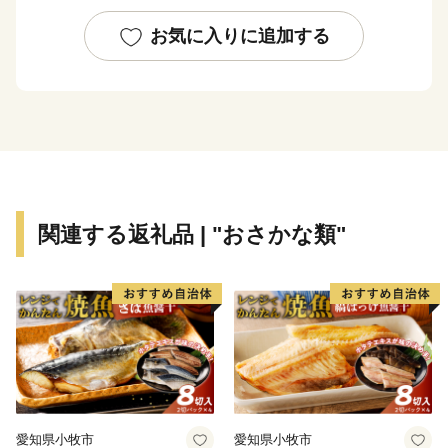
など、多くの地域資源に恵まれた魅力あふれるまちで
す。
お気に入りに追加する
当市ではふるさと納税をしてくださった方に感謝の気持
ちを込めて謝礼品をお届けしております。
謝礼品の返礼は地元特産品や観光のPR、また、地域産
業の活性化に貢献しています。
市内事業者75社以上から取り揃えたふるさと納税謝礼品
は380品以上！！
関連する返礼品 | "おさかな類"
鮮魚、干物、お肉、農作物、醤油、煎餅、加工品、工芸
品、お酒、観光商品など魅力ある品を取り揃えました。
どうぞお気軽にお問合せください。
【オンラインワンストップ特例申請の利用がおすすめ】
オンラインワンストップ特例申請は、確定申告不要で寄
附金控除の適用申請をすることのできるサービスです。
愛知県小牧市
愛知県小牧市