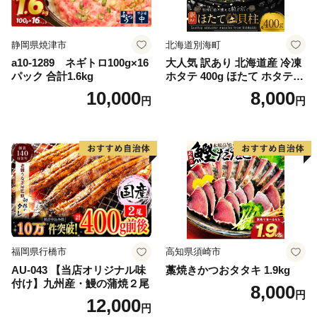
静岡県焼津市
北海道別海町
a10-1289 ネギトロ100g×16
大人気 訳あり 北海道産 冷凍
パック 合計1.6kg
ホタテ 400g ほたて ホタテ
帆立 貝柱 海鮮 魚介類 刺身
10,000
8,000
円
円
大粒 天然 海鮮 ランキング 大
人気 人気 おすすめ 訳あり ）
福岡県行橋市
高知県須崎市
AU-043 【当店オリジナル味
藁焼きかつおタタキ 1.9kg
付け】九州産・鰻の蒲焼２尾
8,000
円
12,000
円