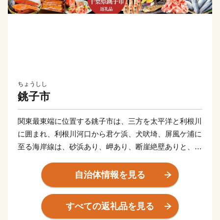
ちょうしし
銚子市
関東最東端に位置する銚子市は、三方を太平洋と利根川
に囲まれ、利根川河口から君ケ浜、犬吠埼、屏風ケ浦に
至る海岸線は、砂浜あり、岬あり、断崖絶壁ありと、変
化に富んだ雄大な景観美を織りなしています。
また、水揚げ量が全国でもトップレベルを誇る銚子漁
自治体情報を見る
港、「夏涼しく、冬暖かい」気候を活かした農業、歴史
と伝統を実感できる醤油工場、さらには、これらの産業
すべての返礼品を見る
基盤から産出される豊富で新鮮な食材や特産品を備える