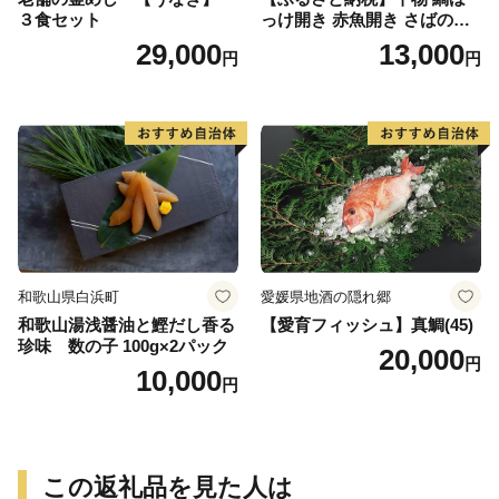
３食セット
っけ開き 赤魚開き さばの開
き 魚醤干し 3種 セット 詰め
29,000
13,000
円
円
合わせ 魚 おかず 肉厚 おいし
い さば 赤魚 縞ホッケ ジョイ
フーズ 魚貝類 お取り寄せ お
取り寄せグルメ 魚醤 ナンプ
ラー 愛知県 小牧市 冷凍 送料
無料
和歌山県白浜町
愛媛県地酒の隠れ郷
和歌山湯浅醤油と鰹だし香る
【愛育フィッシュ】真鯛(45)
珍味 数の子 100g×2パック
20,000
円
10,000
円
この返礼品を見た人は