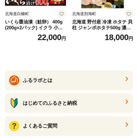
北海道白糠町
北海道別海町
いくら醤油漬（鮭卵） 400g
北海道 野付産 冷凍 ホタテ 貝
(200g×2パック) イクラ 小分
柱 ジャンボホタテ500g 濃厚
け いくら醤油漬 鮭いくら い
な旨味と甘み （ほたて ホタ
22,000
18,000
円
円
くら醤油漬け 鮭 鮭卵 ikura
テ 帆立 貝柱 ホタテ貝柱 大玉
醤油いくら 冷凍いくら いく
大粒 北海道 別海 野付 ふるさ
ら北海道 醤油鮭いくら 人気
と納税）
大好評品 北海道 白糠町
ふるラボとは
はじめてのふるさと納税
よくあるご質問