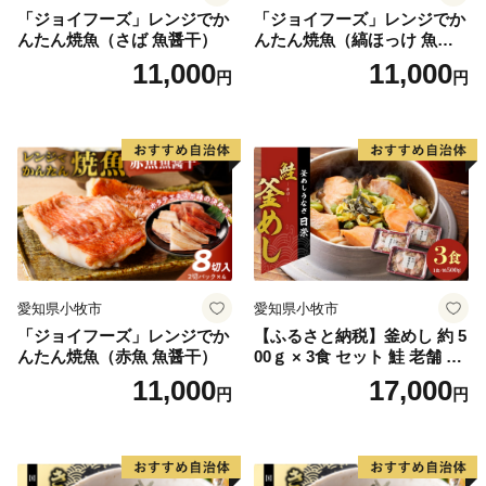
これまでは紙のワンストップ特例申請書・確認書類の提
「ジョイフーズ」レンジでか
「ジョイフーズ」レンジでか
出が必要でしたが、オンラインワンストップ申請ではオ
んたん焼魚（さば 魚醤干）
んたん焼魚（縞ほっけ 魚醤
ンラインで申請を完結させることが可能です。
干）
11,000
11,000
円
円
当サービスを利用した場合、【紙のワンストップ特例申
請書・確認書類の提出は不要】となります。マイナンバ
ーカードをお持ちの方は、ぜひ、ご利用ください。
※利用は無料となります。
【申請方法】
寄附時に「ワンストップ特例申請」の書類発行を選択。
届いた書類（申請書）にQRコードがございますので、
愛知県小牧市
愛知県小牧市
そちらを読み取ってお申し込みください。
「ジョイフーズ」レンジでか
【ふるさと納税】釜めし 約 5
なお、オンラインで申請をされた方は、郵送での申請は
んたん焼魚（赤魚 魚醤干）
00ｇ × 3食 セット 鮭 老舗 急
「不要」となります。
速冷凍 レンチン 時短 簡単調
11,000
17,000
円
円
理 食品 加工品 海鮮 手作り
ほくほく ご飯 お弁当 おにぎ
【必要なもの】
り お茶漬け お取り寄せ お取
・マイナンバーカード
り寄せグルメ 愛知県 小牧市
・マイナンバーカードの読み取りに対応したスマートフ
送料無料