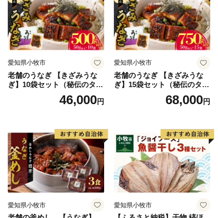
ォン
・デジタル庁提供のマイナポータルアプリ
・寄附番号（登録の際に必要となります。本市の寄附金
受領証明書の右上に記載している番号になります。）
・入力する番号側にハイフンが含まれる場合、ハイフン
愛知県小牧市
愛知県小牧市
の入力も必要となります。
老舗のうなぎ 【きざみうな
老舗のうなぎ 【きざみうな
ぎ】10袋セット（秘伝のタレ
ぎ】15袋セット（秘伝のタレ
付）
付）
46,000
68,000
※寄附金受領証明書の発行につきましては、寄附申込完
円
円
了後から1か月ほど、お時間を頂戴しております。
愛知県小牧市
愛知県小牧市
老舗の釜めし 【うなぎ】
【ふるさと納税】干物 縞ほ