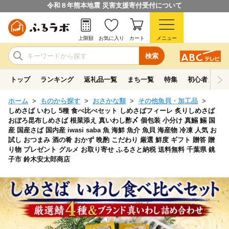
令和８年熊本地震 災害支援寄付受付について
上限額
お気に入り
カート
メニュー
検索
トップ
ランキング
返礼品一覧
まち一覧
特集
初心者ガイド
ホーム
ものから探す
おさかな類
その他魚貝・加工品
しめさば いわし 5種 食べ比べセット しめさばフィーレ 炙りしめさば
おぼろ昆布しめさば 根菜添え 真いわし酢〆 個包装 小分け 真鰯 鰯 国
産 国産さば 国内産 iwasi saba 魚 海鮮 魚介 魚貝 海産物 冷凍 人気 お
試し おつまみ 酒の肴 おかず 晩酌 こだわり 厳選 鮮度 ギフト 贈答 贈
り物 プレゼント グルメ お取り寄せ ふるさと納税 送料無料 千葉県 銚
子市 鈴木安太郎商店