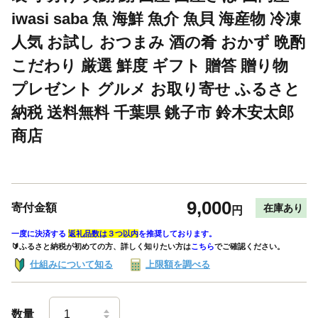
iwasi saba 魚 海鮮 魚介 魚貝 海産物 冷凍
人気 お試し おつまみ 酒の肴 おかず 晩酌
こだわり 厳選 鮮度 ギフト 贈答 贈り物
プレゼント グルメ お取り寄せ ふるさと
納税 送料無料 千葉県 銚子市 鈴木安太郎
商店
9,000
寄付金額
在庫あり
円
一度に決済する
返礼品数は３つ以内
を推奨しております。
🔰ふるさと納税が初めての方、詳しく知りたい方は
こちら
でご確認ください。
仕組みについて知る
上限額を調べる
数量