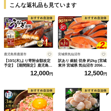
こんな返礼品も見ています
鹿児島県鹿屋市
宮城県気仙沼市
【10/1(木)より寄附金額改定
訳あり 銀鮭 切身 約2kg [宮城
予定】【期間限定】鹿児島県
東洋 宮城県 気仙沼市 205649
大隅産うなぎ蒲焼4尾（400
91] 鮭 魚介類 海鮮 訳アリ 規
12,000
12,500
円
円
g） KN007-023
格外 不揃い さけ サケ 鮭切身
シャケ 切り身 冷凍 家庭用 お
かず 弁当 支援 サーモン 銀鮭
切り身 魚 わけあり