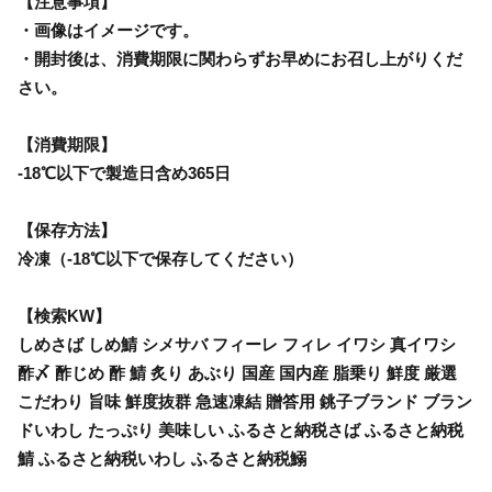
【注意事項】
・画像はイメージです。
・開封後は、消費期限に関わらずお早めにお召し上がりくだ
さい。
【消費期限】
-18℃以下で製造日含め365日
【保存方法】
冷凍（-18℃以下で保存してください）
【検索KW】
しめさば しめ鯖 シメサバ フィーレ フィレ イワシ 真イワシ
酢〆 酢じめ 酢 鯖 炙り あぶり 国産 国内産 脂乗り 鮮度 厳選
こだわり 旨味 鮮度抜群 急速凍結 贈答用 銚子ブランド ブラン
ドいわし たっぷり 美味しい ふるさと納税さば ふるさと納税
鯖 ふるさと納税いわし ふるさと納税鰯