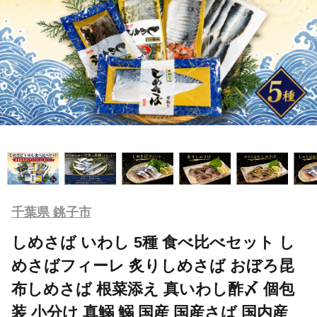
千葉県 銚子市
しめさば いわし 5種 食べ比べセット し
めさばフィーレ 炙りしめさば おぼろ昆
布しめさば 根菜添え 真いわし酢〆 個包
装 小分け 真鰯 鰯 国産 国産さば 国内産