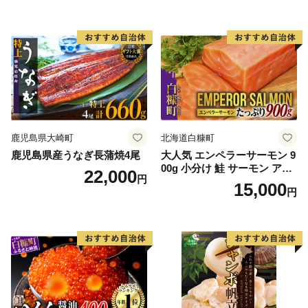
鹿児島県大崎町
北海道白糠町
鹿児島県産うなぎ長蒲焼4尾
大人気 エンペラーサーモン 9
00g 小分け 鮭 サーモン アト
22,000
円
ランティックサーモン 水産
15,000
円
庁長官賞 受賞 さけ シャケ し
ゃけ sake カルパッチョ ソテ
ー レアステーキ 人気 高級 大
満足 美味しい 贈答 生食用 刺
身 お刺身 刺し身 魚介類 海鮮
冷凍 厚切り 薄切り ふるさと
納税 ふるさとチョイス チョ
イス 北海道 白糠町