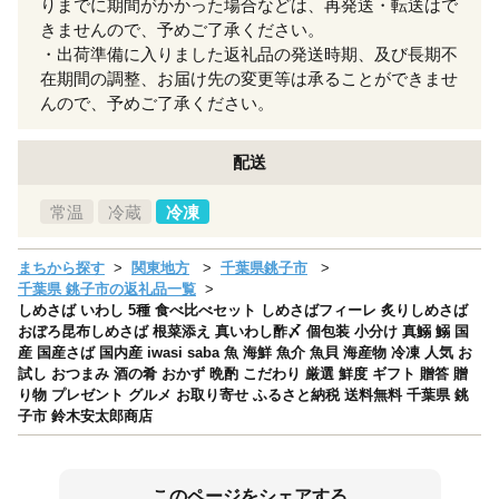
りまでに期間がかかった場合などは、再発送・転送はで
きませんので、予めご了承ください。
・出荷準備に入りました返礼品の発送時期、及び長期不
在期間の調整、お届け先の変更等は承ることができませ
んので、予めご了承ください。
配送
常温
冷蔵
冷凍
まちから探す
関東地方
千葉県銚子市
千葉県 銚子市の返礼品一覧
しめさば いわし 5種 食べ比べセット しめさばフィーレ 炙りしめさば
おぼろ昆布しめさば 根菜添え 真いわし酢〆 個包装 小分け 真鰯 鰯 国
産 国産さば 国内産 iwasi saba 魚 海鮮 魚介 魚貝 海産物 冷凍 人気 お
試し おつまみ 酒の肴 おかず 晩酌 こだわり 厳選 鮮度 ギフト 贈答 贈
り物 プレゼント グルメ お取り寄せ ふるさと納税 送料無料 千葉県 銚
子市 鈴木安太郎商店
このページをシェアする