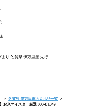
。
市
様
がびより 佐賀県 伊万里産 先行
市
佐賀県 伊万里市の返礼品一覧
お米マイスター厳選 086-B1049