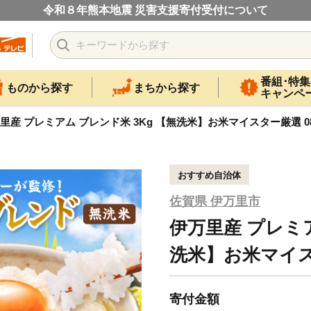
令和８年熊本地震 災害支援寄付受付について
番組･特集
ものから探す
まちから探す
キャンペ
里産 プレミアム ブレンド米 3Kg 【無洗米】お米マイスター厳選 086
おすすめ自治体
佐賀県 伊万里市
伊万里産 プレミア
洗米】お米マイスタ
寄付金額