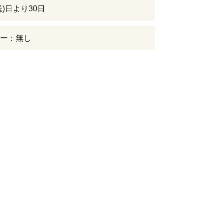
送)日より30日
ー：無し