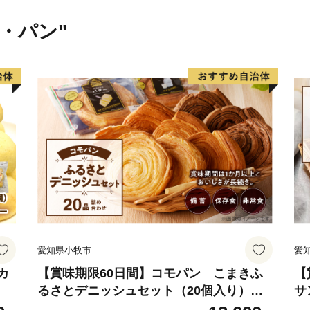
米・パン"
愛知県小牧市
愛
カ
【賞味期限60日間】コモパン こまきふ
【
るさとデニッシュセット（20個入り）／
サ
災害用備蓄 保存食 非常食 防災グッズにも
食