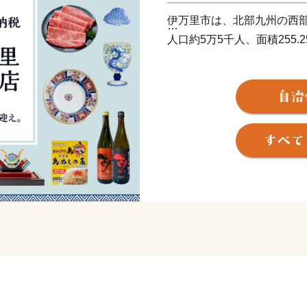
伊万里市は、北部九州の西
人口約5万5千人、面積255
古伊万里や石炭の積出港と
う焼き物などを市内の随所
す。
全国的に評判の高い伊万里
けるほどの美味しさです。
ど、伊万里を代表する特産
大川内山は、伊万里焼の窯
ができます。「秘窯の里」
の煙突が印象的です。