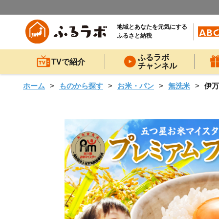
地域とあなたを元気にする
ふるさと納税
ふるラボ
TVで紹介
チャンネル
ホーム
ものから探す
お米・パン
無洗米
伊万