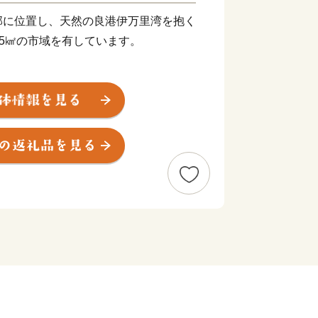
部に位置し、天然の良港伊万里湾を抱く
.25㎢の市域を有しています。
して栄え、「古伊万里文化」の香りが漂
で見ることができる風光明媚なまちで
牛は、肉質はきめ細かで柔らかく、とろ
由緒ある枝肉共励会で多くの賞に輝くな
物です。
元が軒を連ねており、楽しみながら散策
にふさわしい山水画のような風景と窯場