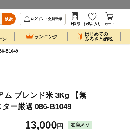
検索
ログイン・会員登録
上限額
お気に入り
カート
はじめての
ランキング
ーン
ふるさと納税
-B1049
ム ブレンド米 3Kg 【無
ー厳選 086-B1049
13,000
在庫あり
円