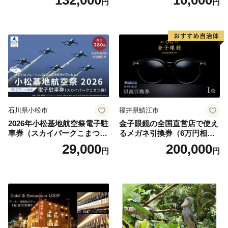
132,000
10,000
円
円
円分）【トラベル 観光 旅行
お土産 群馬県 長野原町 北軽
井沢】
石川県小松市
福井県鯖江市
2026年小松基地航空祭電子駐
金子眼鏡の全国直営店で使え
車券（スカイパークこまつ
るメガネ引換券（6万円相
翼） 駐車場 シャトルバスの
当） Platinum
29,000
200,000
円
円
りばすぐ 石川県 小松市