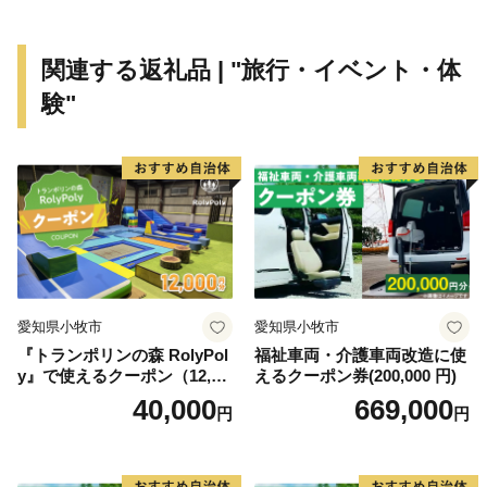
現状が突きつけられています。
このような状況であっても、南知多町の交流・移住・
関連する返礼品 | "旅行・イベント・体
定住促進ポータルサイト「ウミひとココロ」を開設する
験"
など、南知多町の魅力を全国に向けて発信する取組みを
行っております。
ふるさと納税についても南知多町の隠れた魅力を全国
の皆さまに知っていただく一つの手段と考えて取り組ん
でおります。皆さまの温かいご支援をお待ちしておりま
す。5千円以上寄附をしていただいた方には、まちのPR
も兼ねて町の特産品等をお送りさせていただきます。
愛知県小牧市
愛知県小牧市
【ご注意】
『トランポリンの森 RolyPol
福祉車両・介護車両改造に使
※特典の送付は、南知多町外にお住まいの方に限らせて
y』で使えるクーポン（12,00
えるクーポン券(200,000 円)
いただきます。
0円）
40,000
669,000
円
円
※特典を受け取ることによる経済的利益については、一
時所得に該当します。
※特典は複数選択いただけます。（1度の申込で最大32