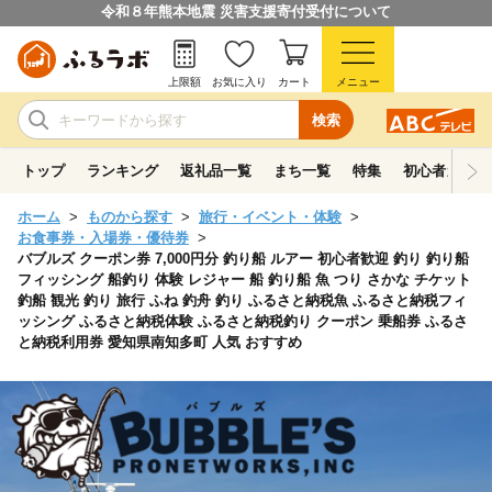
令和８年熊本地震 災害支援寄付受付について
上限額
お気に入り
カート
メニュー
検索
トップ
ランキング
返礼品一覧
まち一覧
特集
初心者ガイド
ホーム
ものから探す
旅行・イベント・体験
お食事券・入場券・優待券
バブルズ クーポン券 7,000円分 釣り船 ルアー 初心者歓迎 釣り 釣り船
フィッシング 船釣り 体験 レジャー 船 釣り船 魚 つり さかな チケット
釣船 観光 釣り 旅行 ふね 釣舟 釣り ふるさと納税魚 ふるさと納税フィ
ッシング ふるさと納税体験 ふるさと納税釣り クーポン 乗船券 ふるさ
と納税利用券 愛知県南知多町 人気 おすすめ