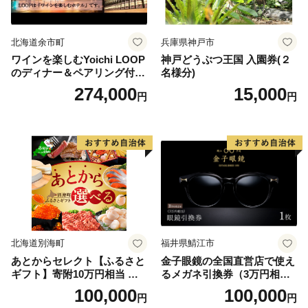
北海道余市町
兵庫県神戸市
ワインを楽しむYoichi LOOP
神戸どうぶつ王国 入園券(２
のディナー＆ペアリング付宿
名様分)
泊プラン＜デラックスツイン
274,000
15,000
円
円
＞
北海道別海町
福井県鯖江市
あとからセレクト【ふるさと
金子眼鏡の全国直営店で使え
ギフト】寄附10万円相当 あ
るメガネ引換券（3万円相
とから選べる！ ギフト いく
当） Bronze
100,000
100,000
円
円
ら ほたて 海鮮 牛肉 別海町