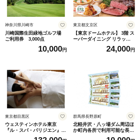
神奈川県川崎市
東京都文京区
川崎国際生田緑地ゴルフ場
【東京ドームホテル】 3階 ス
ご利用券 3,000点
ーパーダイニング リラッサ
ランチブッフェ お食事券 大
10,000
24,000
円
円
人1名様分 関東 東京 ご利用
券 ランチ 昼食 食事券 レスト
ラン ブッフェ 東京都 お食事
券
東京都目黒区
群馬県長野原町
ウェスティンホテル東京
北軽井沢・八ッ場ダム周辺ほ
『ル・スパ・パリジエン』選
か町内各所で利用可能な長野
べるボディセラピー90分/1名
原町ふるさと感謝券（3,000