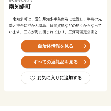
みなみちたちょう
南知多町
南知多町は、愛知県知多半島南端に位置し、半島の先
端と沖合に浮かぶ篠島、日間賀島などの島々からなって
います。三方が海に囲まれており、三河湾国定公園と南
知多県立自然公園に指定されている自然豊かな町です。
その地域特性から県下随一の漁獲量を誇る漁港の町と
自治体情報を見る
して知名度が高く、春にはメバル、夏はマアナゴやマダ
コ、秋にはシラス、冬にはトラフグなど四季折々の魚介
すべての返礼品を見る
類が水揚げされます。
また、日本の渚100選にも選ばれた千鳥ヶ浜がある内
海海水浴場をはじめ、町内には5つの海水浴場があり、
お気に入りに追加する
夏には海水浴客が多く訪れる観光の町です。愛知県を始
め年間300万人以上の観光客が訪れます。
しかし、近年は人口減少、少子高齢化の問題が顕著と
なっており、南海トラフ地震津波避難対策特別強化地域
に指定され、消滅可能性都市に名前が挙がるなど厳しい