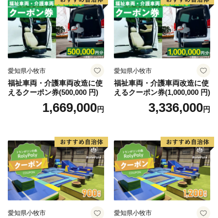
品まで）
※特典のお届けには1～2ヶ月程度かかることがありま
す。
※寄附につきまして、年度内の回数制限は設けておりま
せん。
※特典の写真はイメージです。
愛知県小牧市
愛知県小牧市
福祉車両・介護車両改造に使
福祉車両・介護車両改造に使
えるクーポン券(500,000 円)
えるクーポン券(1,000,000 円)
【アクセス】
1,669,000
3,336,000
名古屋から約1時間
円
円
・自動車： 知多半島道路利用
・公共交通機関： 最寄駅「内海駅」または「河和駅」
（名古屋鉄道）
※町内⇔河和駅は海っ子バス（コミュニティバス）「南
知多・美浜環状線」が運行
・離島（日間賀島・篠島）へのアクセス
「河和港」と「師崎港」より定期船が運行（名鉄海上
観光船）
愛知県小牧市
愛知県小牧市