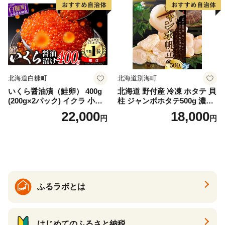
満足 美味しい 贈答 生食用 刺
身 お刺身 刺し身 魚介類 海鮮
冷凍 厚切り 薄切り ふるさと
納税 ふるさとチョイス チョ
イス 北海道 白糠町
北海道白糠町
北海道別海町
いくら醤油漬（鮭卵） 400g
北海道 野付産 冷凍 ホタテ 貝
(200g×2パック) イクラ 小分
柱 ジャンボホタテ500g 濃厚
け いくら醤油漬 鮭いくら い
な旨味と甘み （ほたて ホタ
22,000
18,000
円
円
くら醤油漬け 鮭 鮭卵 ikura
テ 帆立 貝柱 ホタテ貝柱 大玉
醤油いくら 冷凍いくら いく
大粒 北海道 別海 野付 ふるさ
ら北海道 醤油鮭いくら 人気
と納税）
大好評品 北海道 白糠町
ふるラボとは
はじめてのふるさと納税