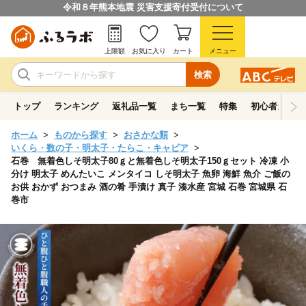
令和８年熊本地震 災害支援寄付受付について
上限額
お気に入り
カート
メニュー
検索
トップ
ランキング
返礼品一覧
まち一覧
特集
初心者ガイド
ホーム
ものから探す
おさかな類
いくら・数の子・明太子・たらこ・キャビア
石巻 無着色しそ明太子80ｇと無着色しそ明太子150ｇセット 冷凍 小
分け 明太子 めんたいこ メンタイコ しそ明太子 魚卵 海鮮 魚介 ご飯の
お供 おかず おつまみ 酒の肴 手漬け 真子 湊水産 宮城 石巻 宮城県 石
巻市