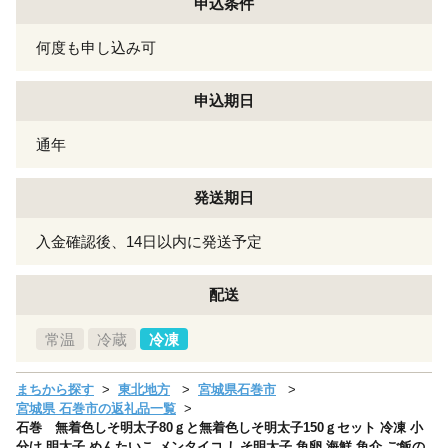
申込条件
何度も申し込み可
申込期日
通年
発送期日
入金確認後、14日以内に発送予定
配送
常温
冷蔵
冷凍
まちから探す
東北地方
宮城県石巻市
宮城県 石巻市の返礼品一覧
石巻 無着色しそ明太子80ｇと無着色しそ明太子150ｇセット 冷凍 小
分け 明太子 めんたいこ メンタイコ しそ明太子 魚卵 海鮮 魚介 ご飯の