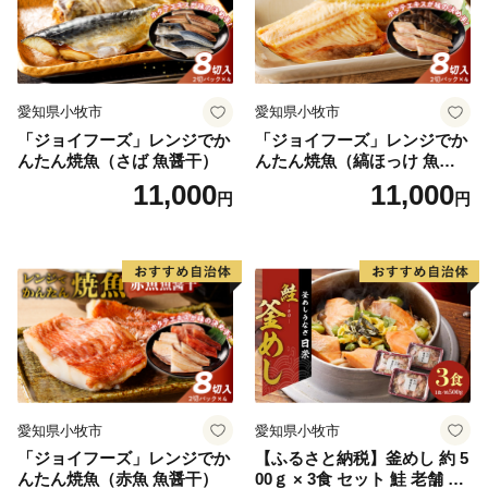
愛知県小牧市
愛知県小牧市
「ジョイフーズ」レンジでか
「ジョイフーズ」レンジでか
んたん焼魚（さば 魚醤干）
んたん焼魚（縞ほっけ 魚醤
干）
11,000
11,000
円
円
愛知県小牧市
愛知県小牧市
「ジョイフーズ」レンジでか
【ふるさと納税】釜めし 約 5
んたん焼魚（赤魚 魚醤干）
00ｇ × 3食 セット 鮭 老舗 急