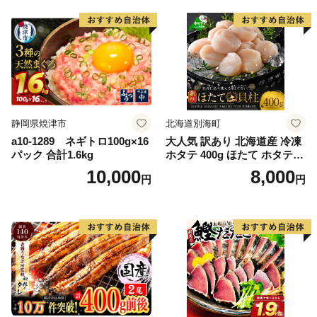
かず 弁当 支援 サーモン 銀鮭
切り身 魚 わけあり
静岡県焼津市
北海道別海町
a10-1289 ネギトロ100g×16
大人気 訳あり 北海道産 冷凍
パック 合計1.6kg
ホタテ 400g ほたて ホタテ
帆立 貝柱 海鮮 魚介類 刺身
10,000
8,000
円
円
大粒 天然 海鮮 ランキング 大
人気 人気 おすすめ 訳あり ）