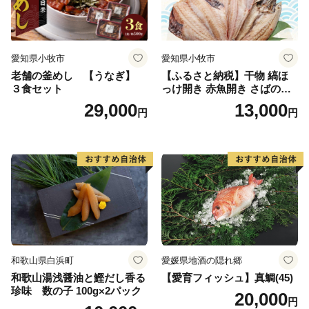
愛知県小牧市
愛知県小牧市
老舗の釜めし 【うなぎ】
【ふるさと納税】干物 縞ほ
３食セット
っけ開き 赤魚開き さばの開
き 魚醤干し 3種 セット 詰め
29,000
13,000
円
円
合わせ 魚 おかず 肉厚 おいし
い さば 赤魚 縞ホッケ ジョイ
フーズ 魚貝類 お取り寄せ お
取り寄せグルメ 魚醤 ナンプ
ラー 愛知県 小牧市 冷凍 送料
無料
和歌山県白浜町
愛媛県地酒の隠れ郷
和歌山湯浅醤油と鰹だし香る
【愛育フィッシュ】真鯛(45)
珍味 数の子 100g×2パック
20,000
円