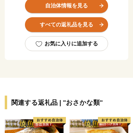
海岸沿いは多様な魚が集まる地形であり、また世界有数
自治体情報を見る
の植物プランクトンの発生地でもあることから、かき、
ほや、帆立などがおいしく育ちます。
すべての返礼品を見る
山・川・海・島といった多様な自然や、石ノ森萬画館を
はじめとした文化資源も豊富です。
東日本大震災で一度は壊滅的な被害を受けた地元産業で
お気に入りに追加する
したが、全国の皆様からのご支援を受け、魅力的な特産
品をお届けできるまでに復興しました。
石巻市の魅力を知っていただき、応援いただけますと幸
いです。
関連する返礼品 | "おさかな類"