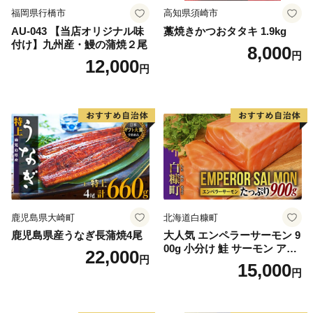
福岡県行橋市
高知県須崎市
AU-043 【当店オリジナル味
藁焼きかつおタタキ 1.9kg
付け】九州産・鰻の蒲焼２尾
8,000
円
12,000
円
鹿児島県大崎町
北海道白糠町
鹿児島県産うなぎ長蒲焼4尾
大人気 エンペラーサーモン 9
00g 小分け 鮭 サーモン アト
22,000
円
ランティックサーモン 水産
15,000
円
庁長官賞 受賞 さけ シャケ し
ゃけ sake カルパッチョ ソテ
ー レアステーキ 人気 高級 大