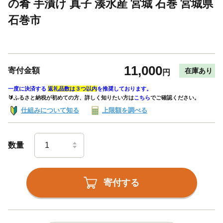
の肴 手漬け 真子 湊水産 宮城 石巻 宮城県
石巻市
11,000
寄付金額
在庫あり
円
一度に決済する
返礼品数は３つ以内
を推奨しております。
🔰ふるさと納税が初めての方、詳しく知りたい方は
こちら
でご確認ください。
仕組みについて知る
上限額を調べる
数量
寄付する