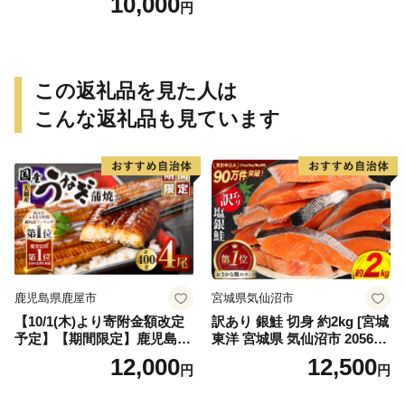
10,000
円
この返礼品を見た人は
こんな返礼品も見ています
鹿児島県鹿屋市
宮城県気仙沼市
【10/1(木)より寄附金額改定
訳あり 銀鮭 切身 約2kg [宮城
予定】【期間限定】鹿児島県
東洋 宮城県 気仙沼市 205649
大隅産うなぎ蒲焼4尾（400
91] 鮭 魚介類 海鮮 訳アリ 規
12,000
12,500
円
円
g） KN007-023
格外 不揃い さけ サケ 鮭切身
シャケ 切り身 冷凍 家庭用 お