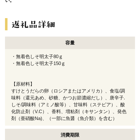
い。
容量
・無着色しそ明太子80ｇ
・無着色しそ明太子150ｇ
【原材料】
すけとうだらの卵（ロシアまたはアメリカ）、食塩/調
味料（還元あめ、砂糖、かつお節濃縮だし）、唐辛子.
しそ/調味料（アミノ酸等）、甘味料（ステビア）、酸
化防止剤（V.C）、香料、増粘剤（キサンタン）、発色
剤（亜硝酸Na)、（一部に魚醤（魚介類）を含む）
消費期限