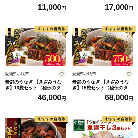
速冷凍 レンチン 時短 簡単調
11,000
17,000
円
円
理 食品 加工品 海鮮 手作り
ほくほく ご飯 お弁当 おにぎ
り お茶漬け お取り寄せ お取
り寄せグルメ 愛知県 小牧市
送料無料
愛知県小牧市
愛知県小牧市
老舗のうなぎ 【きざみうな
老舗のうなぎ 【きざみうな
ぎ】10袋セット（秘伝のタレ
ぎ】15袋セット（秘伝のタレ
付）
付）
46,000
68,000
円
円