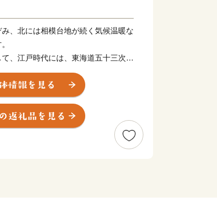
ぞみ、北には相模台地が続く気候温暖な
す。
して、江戸時代には、東海道五十三次の
島詣の足場としても賑わいを見せまし
る湘南の海、賑わうビーチ、史跡・名所
大学、ショッピングモール、新鮮な魚介
けで、訪れるだけで「キュン」とするま
愛あふれる元気なまちづくりを進めてい
の応援をお願いします。
った寄附金につきましては、市政全般に