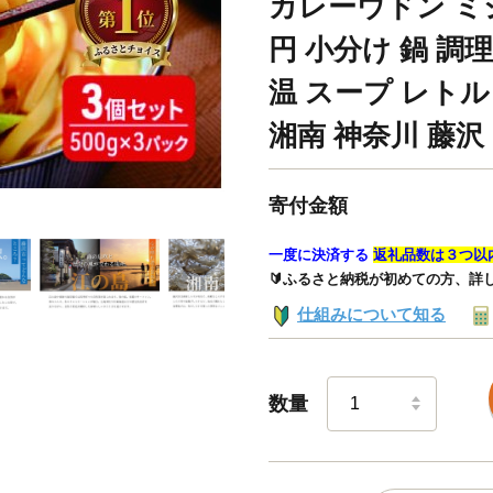
カレーウドン ミシ
円 小分け 鍋 調
温 スープ レトル
湘南 神奈川 藤沢
寄付金額
一度に決済する
返礼品数は３つ以
🔰ふるさと納税が初めての方、詳
仕組みについて知る
数量