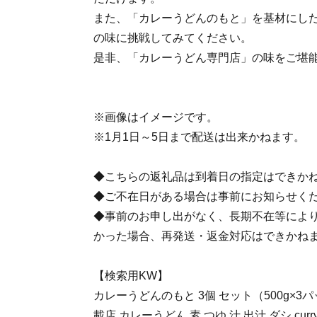
また、「カレーうどんのもと」を基材にし
の味に挑戦してみてください。
是非、「カレーうどん専門店」の味をご堪
※画像はイメージです。
※1月1日～5日まで配送は出来かねます。
◆こちらの返礼品は到着日の指定はできか
◆ご不在日がある場合は事前にお知らせく
◆事前のお申し出がなく、長期不在等によ
かった場合、再発送・返金対応はできかね
【検索用KW】
カレーうどんのもと 3個 セット（500g×3
載店 カレーうどん 素 つゆ 汁 出汁 ダシ cur