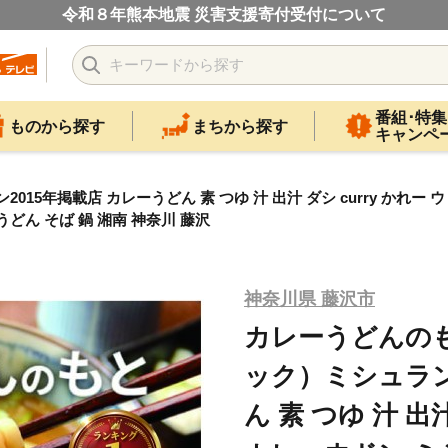
令和８年熊本地震 災害支援寄付受付について
番組･特集
ものから探す
まちから探す
キャンペ
015年掲載店 カレーうどん 素 つゆ 汁 出汁 ダシ curry かれー 
うどん そば 鍋 湘南 神奈川 藤沢
神奈川県 藤沢市
カレーうどんのもと
ック）ミシュラン
ん 素 つゆ 汁 出