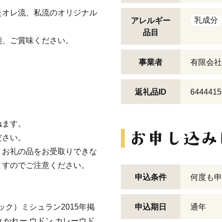
たオレ流、私流のオリジナル
乳成分
アレルギー
品目
能、ご賞味ください。
事業者
有限会社
返礼品ID
6444415
ねます。
ださい。
りお礼の品をお受取りできな
ますのでご注意ください。
申込条件
何度も申
パック）ミシュラン2015年掲
申込期日
通年
ry かれー ウドン カレーウド