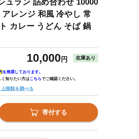
ュラン 詰め合わせ 10000
理 アレンジ 和風 冷やし 常
ト カレー うどん そば 鍋
10,000
在庫あり
円
内
を推奨しております。
しく知りたい方は
こちら
でご確認ください。
上限額を調べる
寄付する