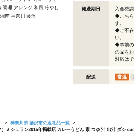
鍋 調理 アレンジ 和風 冷やし
発送期日
入金確認
 湘南 神奈川 藤沢
◆こちら
す。
◆ご不在
い。
◆事前の
の品をお
対応はで
配送
常温
市
神奈川県 藤沢市の返礼品一覧
）ミシュラン2015年掲載店 カレーうどん 素 つゆ 汁 出汁 ダシ cu