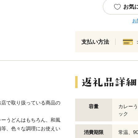
お気
お
支払い方法
お店で取り扱っている商品の
容量
カレーう
ック
レーうどんはもちろん、和風
鍋等、色々な調理にお使えい
消費期限
常温、9