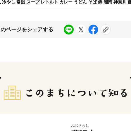
風 冷やし 常温 スープ レトルト カレー うどん そば 鍋 湘南 神奈川 
このページをシェアする
ふじさわし