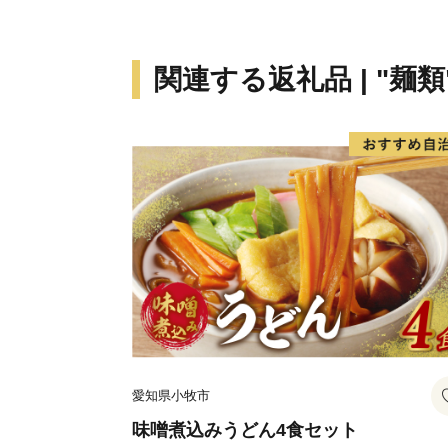
関連する返礼品 | "麺類
愛知県小牧市
味噌煮込みうどん4食セット