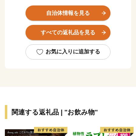
川が潤す肥沃な穀倉地帯が広がっています。町東部に
は、陸上自衛隊目達原駐屯地が所在し、基地と共存する
自治体情報を見る
町としての特性も有しています。加えて邪馬台国を彷彿
とさせる吉野ヶ里遺跡をはじめとする歴史・文化資源
すべての返礼品を見る
や、さざんか自生北限地などの自然環境資源、道の駅さ
ざんか千坊館や山茶花の湯といった観光施設があり、こ
れらの貴重な資源を生かした「観光のまち」「歴史のま
お気に入りに追加する
ち」づくりを進めています。JR吉野ヶ里公園駅、長崎
自動車道東脊振ICを有する交通の要衝でもあり、基幹産
業である農業のほか、立地を活かした企業誘致による雇
用の確保も進めています。
関連する返礼品 | "お飲み物"