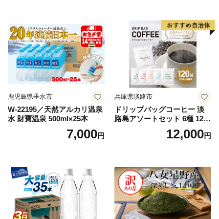
鹿児島県垂水市
兵庫県淡路市
W-22195／天然アルカリ温泉
ドリップバッグコーヒー 淡
水 財寶温泉 500ml×25本
路島アソートセット 6種 120
袋 飲み比べ コーヒー
7,000
12,000
円
円