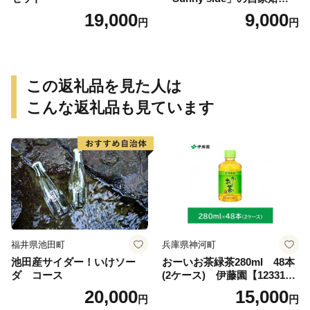
琲ブレンド珈琲飲み比べセッ
19,000
9,000
円
円
ト（300g）
この返礼品を見た人は
こんな返礼品も見ています
福井県池田町
兵庫県神河町
池田産サイダー！いけソー
おーいお茶緑茶280ml 48本
ダ コース
(2ケース) 伊藤園【123317
3】
20,000
15,000
円
円