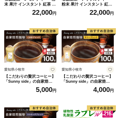
末 果汁 インスタント 紅茶 ビ
粉末 果汁 インスタント 紅茶
タミンC 袋 ロングセラー 粉
ティー ビタミンC 袋 ロング
22,000
22,000
円
円
末飲料 粉末茶 簡単 手軽 ホッ
セラー 粉末飲料 粉末茶 簡単
ト アイス
手軽 ホット アイス
愛知県小牧市
愛知県小牧市
【こだわりの贅沢コーヒー】
【こだわりの贅沢コーヒー】
「Sunny side」の自家焙煎珈
「Sunny side」の自家焙煎珈
琲こまきブレンド（100g）
琲サニーブレンド（100g）
5,000
4,000
円
円