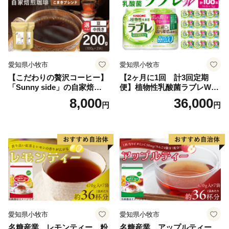
愛知県小牧市
愛知県小牧市
【こだわりの贅沢コーヒー】
【2ヶ月に1回 計3回定期
「Sunny side」の自家焙煎珈
便】植物性乳酸菌ラブレW
琲こまきブレンド（200g）
プレーン36本（計108本）
8,000
36,000
円
円
愛知県小牧市
愛知県小牧市
名糖産業 レモンティー 粉
名糖産業 アップルティー