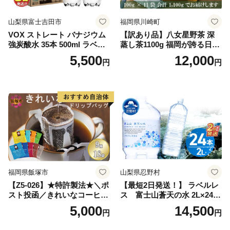
山梨県富士吉田市
福岡県川崎町
VOX ストレート バナジウム
【訳あり品】八女星野茶 深
強炭酸水 35本 500ml ラベル
蒸し茶1100g 福岡が誇る日本
レス【富士吉田市限定カート
茶_ 訳アリ 常温 お茶 茶袋 常
5,500
12,000
円
円
ン】
備品 おちゃ ocha 茶葉 緑茶
飲料 飲み物 八女 茶 日本茶
深むし茶 深蒸し 訳あり お茶
っぱ tea 八女茶 お手軽 簡単
小分け お土産 お取り寄せ グ
ルメ 福岡 九州 福岡県 国産
日本 ふかむし茶 ふかむし 家
庭用 自宅用 ちゃ りょくちゃ
ふかむしちゃ 急須 甘み 川崎
町 送料無料
福岡県飯塚市
山梨県忍野村
【Z5-026】★特許製法★＼ポ
【最短2日発送！】 ラベルレ
スト投函／きれいなコーヒー
ス 富士山蒼天の水 2L×24本
ドリップバッグ9種セット(18
（4ケース）※離島不可 天然
5,000
14,500
円
円
袋)ゆうパケットでお届け！
水 ミネラルウォーター 水 ペ
ットボトル 2000ml バナジウ