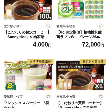
愛知県小牧市
愛知県小牧市
【こだわりの贅沢コーヒー】
【6ヶ月定期便】植物性乳酸
「Sunny side」の自家焙煎珈
菌ラブレW プレーン36本
琲ストロングブレンド（100
（計216本）
4,000
72,000
円
円
g）
愛知県小牧市
愛知県小牧市
フレッシュスムージー 8個
【こだわりの贅沢コーヒー】
セット
「Sunny side」の自家焙煎珈