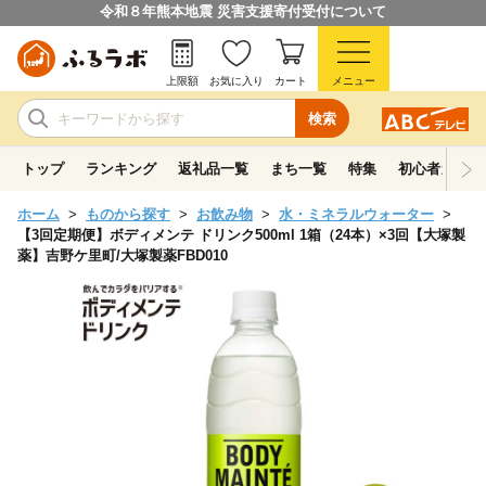
令和８年熊本地震 災害支援寄付受付について
上限額
お気に入り
カート
メニュー
検索
トップ
ランキング
返礼品一覧
まち一覧
特集
初心者ガイド
ホーム
ものから探す
お飲み物
水・ミネラルウォーター
【3回定期便】ボディメンテ ドリンク500ml 1箱（24本）×3回【大塚製
薬】吉野ケ里町/大塚製薬FBD010