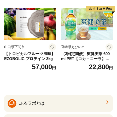
ム天然水 飲料水 軟水 鉱水 国
産 シリカ ミネラル 美容 備蓄
防災 長期保存 富士山 山梨県
忍野村
山口県下関市
宮崎県えびの市
【トロピカルフルーツ風味】
（3回定期便）爽健美茶 600
EZOBOLIC プロテイン 3kg
ml PET【コカ・コーラ】ペ
ットボトル 1ケース(24本) 定
57,000
22,800
円
円
期便 3回(72本) セット お茶
カフェインゼロ ノンカフェ
イン ハトムギ ブレンド茶 宮
崎県 えびの市 送料無料
ふるラボとは