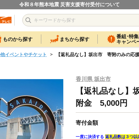
令和８年熊本地震 災害支援寄付受付について
番組･特集
ものから探す
まちから探す
キャンペ
の他イベントやチケット
【返礼品なし】坂出市 寄附のみの応援寄
香川県 坂出市
【返礼品なし】
附金 5,000
寄付金額
一度に決済する
返礼品数は３つ以