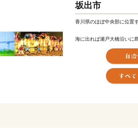
坂出市
香川県のほぼ中央部に位置
海に出れば瀬戸大橋沿いに
い景観を見せます。
郊外には、快適なドライブ
上皇ゆかりの白峯寺を有する
下でも有数の桜の名所とし
山、讃岐富士と称される飯
地柄です。
坂出市は、かつては「塩の
戦後の高度経済成長期には
地区の埋め立て等により、
遂げました。