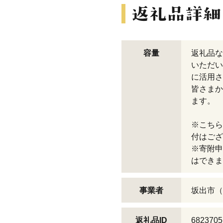
容量
返礼品な
いただい
に活用さ
皆さまか
ます。
※こちら
付はござ
※寄附申
はできま
事業者
坂出市（
返礼品ID
6823705