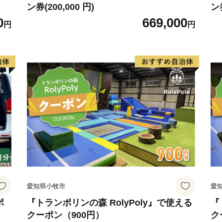
ン券(200,000 円)
ン券
0
669,000
円
円
愛知県小牧市
愛
ポ
『トランポリンの森 RolyPoly』で使える
『
クーポン（900円）
ク