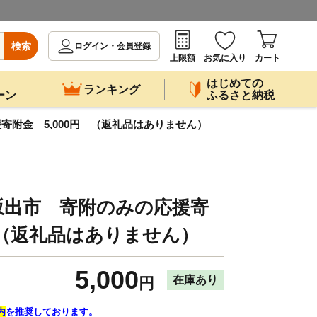
検索
ログイン・会員登録
上限額
お気に入り
カート
はじめての
ランキング
ーン
ふるさと納税
附金 5,000円 （返礼品はありません）
坂出市 寄附のみの応援寄
円 （返礼品はありません）
5,000
在庫あり
円
内
を推奨しております。