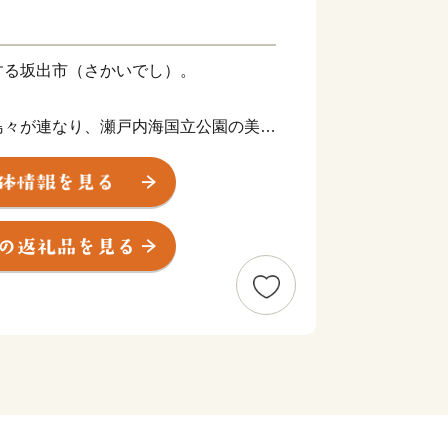
する坂出市（さかいでし）。
島々が連なり、瀬戸内海国立公園の美し
が楽しめる五色台スカイラインや、崇徳
五色台、約500本の桜が咲き乱れ、県
て有名な常盤公園、山城の歴史が残る城
野山などがあり、海に山に自然豊かな土
まち」「塩の積み出し港」として栄え、
、塩田跡地を活用した港湾開発や番の州
全国有数の「港湾工業都市」へと変貌を