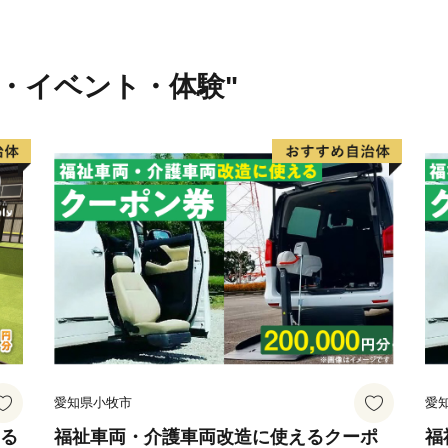
その後の瀬戸大橋開通や四
は、本州と四国を結ぶ鉄道
行・イベント・体験"
の存在価値を高めており、
ち」として選ばれる新たな
愛知県小牧市
愛
える
福祉車両・介護車両改造に使えるクーポ
福