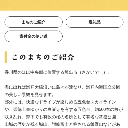
まちのご紹介
返礼品
寄付金の使い道
香川県のほぼ中央部に位置する坂出市（さかいでし）。
海に出れば瀬戸大橋沿いに島々が連なり、瀬戸内海国立公園
の美しい景観を見せます。
郊外には、快適なドライブが楽しめる五色台スカイライン
や、崇徳上皇ゆかりの白峯寺を有する五色台、約500本の桜が
咲き乱れ、県下でも有数の桜の名所として有名な常盤公園、
山城の歴史が残る城山、讃岐富士と称される飯野山などがあ