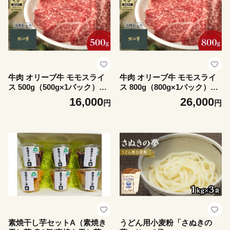
牛肉 オリーブ牛 モモスライ
牛肉 オリーブ牛 モモスライ
ス 500g（500g×1パック）
ス 800g（800g×1パック）
【化粧箱入り】【配送不可：
【化粧箱入り】【配送不可：
16,000
26,000
円
円
離島】
離島】
素焼干し芋セットA（素焼き
うどん用小麦粉「さぬきの