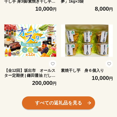
干し芋 身3個/素焼き干し芋
夢」1kg×3袋
皮3個）
10,000
8,000
円
円
【全12回】坂出市 オールス
素焼干し芋 身６個入り
ター定期便 | 鎌田醤油 だし醤
10,000
円
油 醤油 にんにくだし醤油 う
200,000
円
どん オリーブ豚 モモ 切り落
とし アスパラガス 柿茶 ジュ
ース みかんジュース うなぎ
ところてん フルーツ 詰め合
すべての返礼品を見る
わせ 小麦 小麦ふすま シャウ
エッセン 人気 おすすめ 定期
便 香川県 坂出市