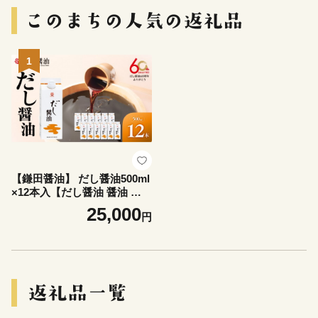
1
【鎌田醤油】 だし醤油500ml
×12本入【だし醤油 醤油 人気
おすすめ 人気だし醤油 出汁
25,000
円
醤油 AE1021】