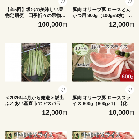
【全5回】坂出の美味しい果
豚肉 オリーブ豚 ロースとん
物定期便 四季折々の果物を
かつ用 800g（100g×8枚）
お届けします
【化粧箱入り】【配送不可：
100,000
12,000
円
円
離島】
＜2026年4月から発送＞坂出
豚肉 オリーブ豚 ローススラ
ふれあい産直市のアスパラガ
イス 600g（600g×1）【化粧
ス「さぬきのめざめ」約1kg
箱入り】【配送不可：離島】
12,000
10,000
円
円