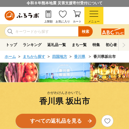
令和８年熊本地震 災害支援寄付受付について
上限額
お気に入り
カート
メニュー
検索
トップ
ランキング
返礼品一覧
まち一覧
特集
初心者ガイド
ホーム
まちから探す
四国地方
香川県
香川県坂出市
かがわけんさかいでし
香川県 坂出市
すべての返礼品を見る