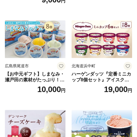
円
広島県尾道市
北海道浜中町
【お中元ギフト】しまなみ・
ハーゲンダッツ『定番ミニカ
瀬戸田の素材がたっぷり！ジ
ップ8個セット』アイスクリ
ェラート8個
ーム アイス スイーツ デザー
10,000
19,000
円
円
ト_H0016-104