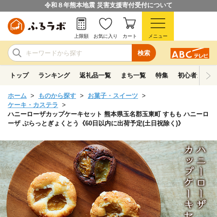
令和８年熊本地震 災害支援寄付受付について
上限額
お気に入り
カート
メニュー
検索
トップ
ランキング
返礼品一覧
まち一覧
特集
初心者ガイド
ホーム
ものから探す
お菓子・スイーツ
ケーキ・カステラ
ハニーローザカップケーキセット 熊本県玉名郡玉東町 すもも ハニーロ
ーザ ぷらっとぎょくとう《60日以内に出荷予定(土日祝除く)》