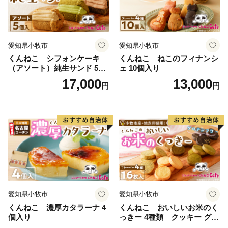
◎返礼品の内容・お届け先・お届け時期等ふるさと納税
愛知県小牧市
愛知県小牧市
全般についてのお問合せ
くんねこ シフォンケーキ
くんねこ ねこのフィナンシ
株式会社ローカル
（アソート）純生サンド 5個
ェ 10個入り
E-mail：gyokuto@lo-cal.co.jp
入
17,000
13,000
円
円
TEL：096-288-5620 FAX：096-245-6158
平日：10:00～18:00
※土日祝はお休みをいただいております。
※土日祝祭日にいただいたメールへの回答は翌営業日以
降となりますので、ご了承ください。
◎受領証明書の発行やワンストップ特例申請の受付状況
等のお問い合わせ
玉東町コールセンター（事務委託先）
愛知県小牧市
愛知県小牧市
営業時間：月曜から金曜（祝日除く）午前9時から午後5
くんねこ 濃厚カタラーナ 4
くんねこ おいしいお米のく
個入り
っきー 4種類 クッキー グル
時15分
テンフリー