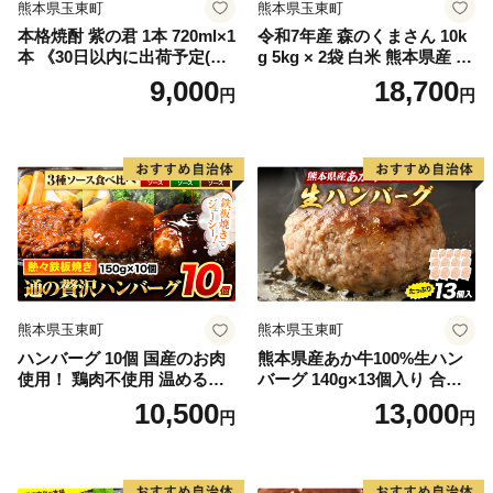
熊本県玉東町
熊本県玉東町
本格焼酎 紫の君 1本 720ml×1
令和7年産 森のくまさん 10k
本 《30日以内に出荷予定(土
g 5kg × 2袋 白米 熊本県産 単
日祝除く)》そば是上々吉 酒
一原料米 森くま《7-14日以内
9,000
18,700
円
円
や上々吉 紫芋使用（玉東町
に出荷予定(土日祝除く)》送
産含む）
料無料
熊本県玉東町
熊本県玉東町
ハンバーグ 10個 国産のお肉
熊本県産あか牛100%生ハン
使用！ 鶏肉不使用 温めるだ
バーグ 140g×13個入り 合計1
け 「通の贅沢ハンバーグ」3
820g 1.82kg以上《30日以内
10,500
13,000
円
円
種ソース食べ比べ《7-14日以
に出荷予定(土日祝除く)》熊
内に出荷予定(土日祝除く)》
本県産あか牛 バイキングベ
牛 訳あり 小分け 早く届く
ーカリー 冷凍