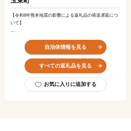
玉東町
【令和8年熊本地震の影響による返礼品の発送遅延につ
いて】​
このたびの令和8年7月28日に発生した「令和8年熊本地
震」の影響により、交通網の寸断や安全確認が必要とな
自治体情報を見る
っているため、配送業者による集荷・配送が一時停止し
ております。​
すべての返礼品を見る
そのため、返礼品のお届けに通常よりもお時間をいただ
く場合がございます。​
返礼品を楽しみにお待ちいただいている寄附者様には、
お気に入りに追加する
多大なご迷惑とご不便をおかけしておりますことを、心
よりお詫び申し上げます。​
配送網の復旧が確認され次第、順次発送を再開いたしま
す。お届けまで今しばらくお待ちくださいますよう、何
卒ご理解を賜りますようお願い申し上げます。​
また、このたび多くの皆様から温かいご心配とご支援の