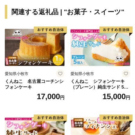
お声をいただきましたことに、心より感謝申し上げま
関連する返礼品 | "お菓子・スイーツ"
す。​
玉東町には緑があふれ、自然の力がいっぱいです。 誰
もが夢を育める、住みよい町づくりを進めています。
玉東町は熊本県北部に位置する自然に恵まれた町です。
西南戦争の遺跡が町中にあり、内7ヶ所が国の史跡に指
愛知県小牧市
愛知県小牧市
定されています。 基幹産業である農業は、市場で評価
くんねこ 名古屋コーチンシ
くんねこ シフォンケーキ
の高いみかんや梨、スイカのほか、スモモの1種である
フォンケーキ
（プレーン）純生サンド 5個
ハニーローザが全国一の栽培面積を誇り、その加工品で
入
17,000
15,000
円
円
ある“ハニーローザアイスクリーム”は熊本県優良新商品
表彰事業で最高の金賞を受賞しました。いただきました
ご寄附は、玉東町を「もっと応援したい!」と思ってい
ただけるような活用をしていきます。