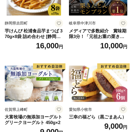
紅イモ 塩ちんすこう 沖縄シ
ークヮーサー 沖縄黒糖 琉球
ロイヤルミルクティ 沖縄パ
イン
静岡県吉田町
岐阜県中津川市
芋けんぴ 松浦食品芋まつば 3
メディアで多数紹介 賞味期
70g×8袋 詰め合わせ [静岡伊
限3分！「元祖お重の栗きん
勢丹(松浦食品) 静岡県 吉田町
とんモンブラン」 【未来の
16,000
10,000
円
円
22424274] 芋ケンピ セット
ご褒美】スイーツ 栗 モンブ
小袋 個包装 小分け
ラン くりきんとん デザート
ご褒美 お取り寄せ くり お菓
子 菓子 F4N-2298
佐賀県上峰町
愛知県小牧市
大富牧場の無添加ヨーグルト
三幸の福どら（黒ごまあん）
グリークヨーグルト 450g×2
9,000
円
9,000