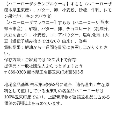
【ハニーローザクランブルケーキ】すもも（ハニーローザ
熊本県玉東産）、バター、卵、小麦粉、砂糖、牛乳、レモ
ン果汁/ベーキングパウダー
【ハニーローザブラウニー】すもも（ハニーローザ 熊本
県玉東産）、砂糖、バター、卵、チョコレート（乳成分、
大豆を含む）、小麦粉、ココアパウダー、塩/乳化剤（大
豆《遺伝子組み換えではない》由来）、香料
賞味期限：解凍から一週間を目安にお召し上がりくださ
い。
保存方法：ご家庭では-18℃以下で保存
提供元：一般社団法人ぷらっとぎょくとう
〒869-0303 熊本県玉名郡玉東町木葉603-5
地場産品基準 告示第5条第2号に適合 適合理由：主な原
料として使用している玉東町の名産品ハニーローザは
100%玉東町産であり、上記青果物が当該返礼品に占める
価値の7割以上を占めています。