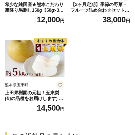
希少な純国産★熊本こだわり
【3ヶ月定期】季節の野菜・
霜降り馬刺し150g【50g×3セ
フルーツ詰め合わせセット 1
ット】馬刺しのタレ(10ml×2
0〜12品目 《お申込み月の翌
12,000
38,000
円
円
袋)《2027年1月上旬-3月末頃
月から出荷開始》ゆめ・ステ
出荷》熊本県 玉名郡 玉東町
ーション・このは 旬の野
馬刺し 国産 霜降り 送料無料
菜・フルーツ 果物 キャベツ
肉 タレ付き
じゃがいも にんじん トマト
大根 みかん 柑橘 梨 すいか
メロン 桃st-p
熊本県玉東町
上田果樹園の元祖！玉東梨
(旬の品種をお届けします) 約
5kg(8玉-16玉) 熊本県玉名郡
14,500
円
玉東町 なし 果物 スイーツ デ
ザート 《7月下旬-9月下旬頃
出荷》