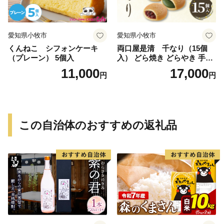
愛知県小牧市
愛知県小牧市
くんねこ シフォンケーキ
両口屋是清 千なり（15個
（プレーン） 5個入
入） どら焼き どらやき 手土
産 お土産 土産 丹波大納言小
11,000
17,000
円
円
豆 抹茶 林檎 りんご 慶事 お
祝い 法事 法要 詰め合わせ お
取り寄せ 瓢箪 豊臣秀吉 焼印
個包装 贈り物 老舗 お茶菓子
この自治体のおすすめの返礼品