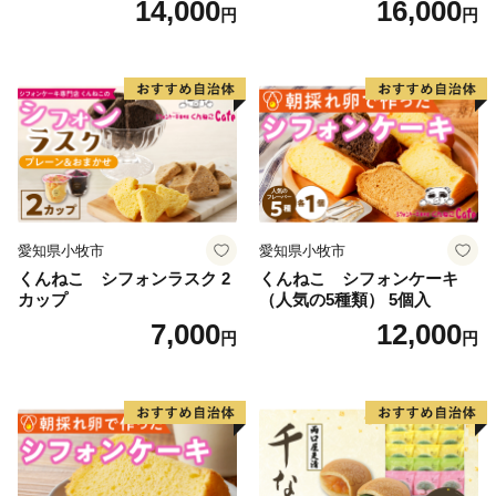
14,000
16,000
E-mail：gyokuto@do-furusato.jp
円
円
TEL：050-3000-4092
愛知県小牧市
愛知県小牧市
くんねこ シフォンラスク 2
くんねこ シフォンケーキ
カップ
（人気の5種類） 5個入
7,000
12,000
円
円