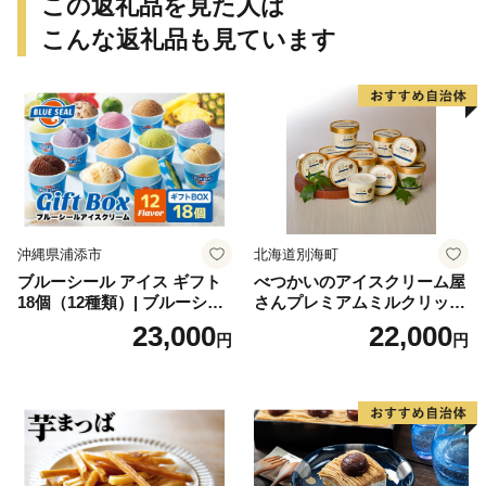
この返礼品を見た人は
こんな返礼品も見ています
沖縄県浦添市
北海道別海町
ブルーシール アイス ギフト
べつかいのアイスクリーム屋
18個（12種類）| ブルーシー
さんプレミアムミルクリッチ
ルアイス ブルーシールアイ
12個（AP-01）（ 北海道アイ
23,000
22,000
円
円
スクリーム 着日指定可能 送
ス 北海道産アイス アイス ア
料無料 ジェラート 沖縄県 バ
イススイーツ アイスクリー
ースデー 贈り物 プレゼント
ム 北海道産アイスクリーム
誕生日 カップ 詰め合わせ バ
道産アイス 道産アイスクリ
ラエティ | バニラ チョコレー
ーム ギフト 詰合せ 詰め合わ
ト ストロベリー ピスタチオ
せ ふるさと納税 ）
バニラ＆クッキー ウベ 沖縄