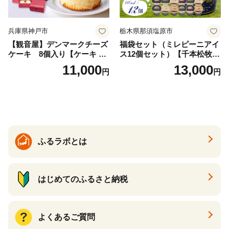
兵庫県神戸市
栃木県那須塩原市
【観音屋】デンマークチーズ
福袋セット（ミレピーニアイ
ケーキ 8個入り【ケーキ チ
ス12個セット）【千本松牧
ーズケーキ 人気スイーツ お
場】 ns025-014-12 【デザー
11,000
13,000
円
円
すすめスイーツ 神戸スイー
ト 詰め合わせ ギフト】
ツ 新感覚チーズケーキ おす
すめケーキ 兵庫県 神戸市 D0
910-17】
ふるラボとは
はじめてのふるさと納税
よくあるご質問