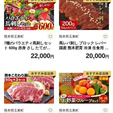
熊本県玉東町
熊本県玉東町
7種のバラエティ馬刺しセッ
馬レバ刺し ブロック レバー
ト 600g 赤身 さし たてがみ
国産 熊本肥育 冷凍 生食用 た
コーネ 馬トロ7種のバラエテ
れ付き(10ml×2袋) 50g×4パッ
22,000
20,000
円
円
ィ馬刺しセット 600g《2027
ク 馬レバ刺し ブロック レバ
年1月上旬-3月末頃出荷》赤
ー 国産 熊本肥育 冷凍 生食用
身 さし たてがみ コーネ 馬ト
たれ付き(10ml×2袋) 50g×4パ
ロ 馬ひも レバー ハツ 国産
ック《10月上旬-12月末頃出
熊本肥育 冷凍 生食用 肉 絶品
荷》 肉 絶品 牛肉よりヘルシ
牛肉よりヘルシー 馬肉 熊本
ー 馬肉 予約 小分け 平成27年
県玉東町 送料無料 馬ひも レ
28年 農林水産大臣賞受賞 熊
バー ハツ 国産 熊本肥育 冷凍
本県玉東町 肉 絶品 牛肉より
生食用 肉 絶品 馬肉 熊本県玉
ヘルシー 馬肉 予約 小分け 平
東町 送料無料
成27年28年 農林水産大臣賞
受賞 熊本県玉東町
熊本県玉東町
熊本県玉東町