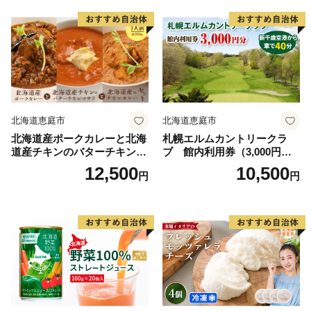
北海道恵庭市
北海道恵庭市
北海道産ポークカレーと北海
札幌エルムカントリークラ
道産チキンのバターチキンマ
ブ 館内利用券（3,000円
サラと北海道産のチキンカレ
分）【26000101】
12,500
10,500
円
円
ーセット（各350g×1人前）
【65001602】