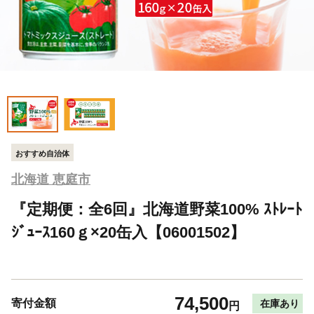
おすすめ自治体
北海道 恵庭市
『定期便：全6回』北海道野菜100% ｽﾄﾚｰﾄ
ｼﾞｭｰｽ160ｇ×20缶入【06001502】
74,500
寄付金額
在庫あり
円