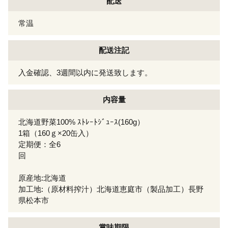
配送
常温
配送注記
入金確認、3週間以内に発送致します。
内容量
北海道野菜100% ｽﾄﾚｰﾄｼﾞｭｰｽ(160g）
1箱（160ｇ×20缶入）
定期便：全6
回
原産地:北海道
加工地:（原材料搾汁）北海道恵庭市（製品加工）長野
県松本市
賞味期限