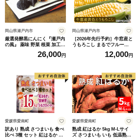
岡山県瀬戸内市
岡山県瀬戸内市
厳選発酵黒にんにく『瀬戸内
［2026年先行予約］牛窓産と
の風』 薬味 野菜 根菜 加工食
うもろこし まるでフルー
品
ツ！最高糖度25度超え 生で
26,000
12,000
円
円
甘い、茹でて美味い！ 黄色
とうもろこし 「桃太郎コー
ン」約4kg（8〜12本入り）
野菜
愛媛県愛南町
愛媛県愛南町
訳あり 熟成 さつまいも 食べ
熟成 紅はるか 5kg M-Lサイ
比べ 3種 セット 紅はるか 安
ズ さつまいも いも 低温熟成