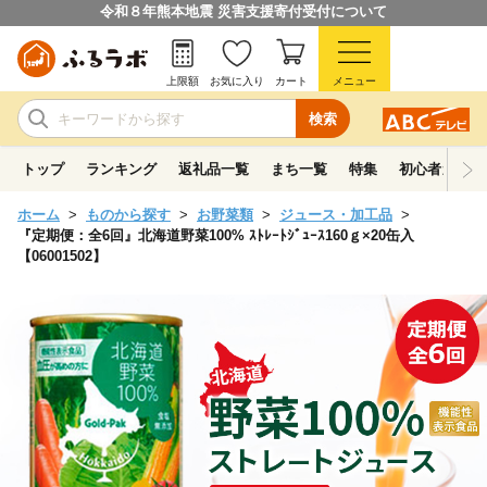
令和８年熊本地震 災害支援寄付受付について
上限額
お気に入り
カート
メニュー
検索
トップ
ランキング
返礼品一覧
まち一覧
特集
初心者ガイド
ホーム
ものから探す
お野菜類
ジュース・加工品
『定期便：全6回』北海道野菜100% ｽﾄﾚｰﾄｼﾞｭｰｽ160ｇ×20缶入
【06001502】