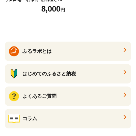
まいも 合計約3.2kg｜さつ
8,000
円
まいも サツマイモ さつま芋
焼き芋 やきいも 冷凍 冷凍焼
き芋 訳あり 訳アリ 紅はるか
茨城県 行方市(EY-25)
ふるラボとは
はじめてのふるさと納税
よくあるご質問
コラム