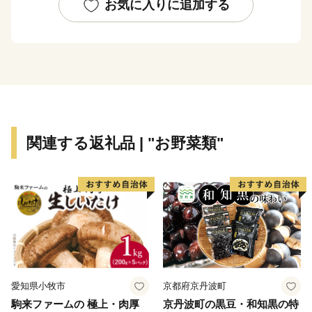
豊かな水資源を求め、大手ビール工場（サッポロビール
お気に入りに追加する
北海道工場）など食品関連企業の立地が進んでいます。
恵庭市が目指す将来都市像は「花・水・緑 人がつなが
り夢ふくらむまち えにわ」。
恵庭らしさを活かした魅力あるまちづくりを応援してい
ただける皆様からのご支援をお待ちしております。
関連する返礼品 | "お野菜類"
愛知県小牧市
京都府京丹波町
駒来ファームの 極上・肉厚
京丹波町の黒豆・和知黒の特