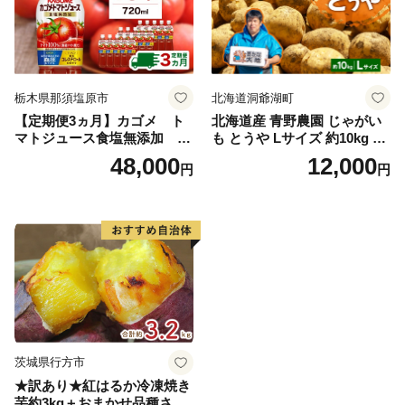
栃木県那須塩原市
北海道洞爺湖町
【定期便3ヵ月】カゴメ ト
北海道産 青野農園 じゃがい
マトジュース食塩無添加 72
も とうや Lサイズ 約10kg 20
0ml PET×15本 1ケース 毎月
26年10月初旬～12月下旬頃お
48,000
12,000
円
円
届く 3ヵ月 3回コース ns001-
届け 先行予約 北海道 ジャガ
005 【 KAGOME 野菜ジュー
イモ トウヤ 馬鈴薯 ポテト 芋
ス 】
いも イモ 黄色 旬 野菜 農作
物 産地直送 お取り寄せ 国産
茨城県行方市
★訳あり★紅はるか冷凍焼き
芋約3kg＋おまかせ品種さつ