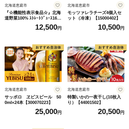
北海道恵庭市
北海道恵庭市
『☆機能性表示食品☆』北海
モッツァレラチーズ4個入セ
道野菜100% ｽﾄﾚｰﾄｼﾞｭｰｽ160
ット（冷凍）【15000402】
g×20缶入【06001002】
12,500
10,500
円
円
北海道恵庭市
北海道恵庭市
サッポロ ヱビスビール 50
特製いかの一夜干し(10枚入
0ml×24本【300070223】
り）【44001502】
25,000
20,500
円
円