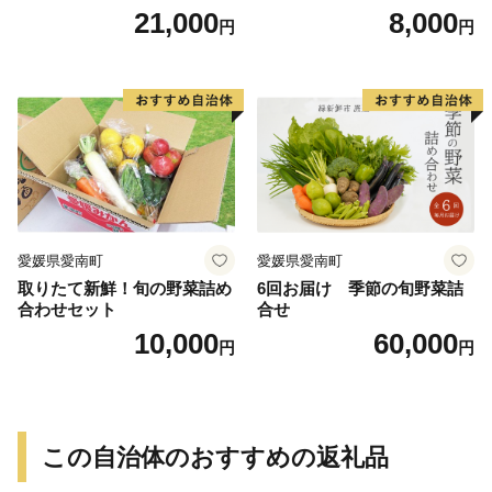
納芋 シルクスイート 合計 15
完全熟成収穫 甘い 糖度 焼き
21,000
8,000
円
円
kg サイズ混合 サツマイモ 焼
芋 やきいも スイートポテト
き芋 干し芋 丸干し 冷凍焼き
おやつ 高糖度 料理 国産 愛媛
芋 冷やし焼き芋 やきいも 蜜
県 愛南町 青果市場
芋 ほしいも スイートポテト
いも天 サイズミックス 甘い
ねっとり 生芋 新芋 あんのう
いも 甘藷 べにはるか スイー
ツ 国産 糖度 産地直送 農家直
送 数量限定 21000円 愛媛 愛
南 ミッチーのおみかん畑
愛媛県愛南町
愛媛県愛南町
取りたて新鮮！旬の野菜詰め
6回お届け 季節の旬野菜詰
合わせセット
合せ
10,000
60,000
円
円
この自治体のおすすめの返礼品