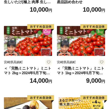
生しいたけ[極上 肉厚 生しい
産品詰め合わせ
たけ 生シイタケ 生椎茸 安心
10,000
10,000
円
円
安全 国産 採れたて 新鮮 きの
こ 野菜]
宮崎県高鍋町
宮崎県高鍋町
＜「完熟ミニトマト」ミニト
＜「完熟ミニトマト」ミニト
マト 2kg＞2024年5月下旬迄
マト 1kg＞2024年5月下旬迄
に順次出荷 野菜ソムリエサ
に順次出荷 野菜ソムリエサ
14,000
9,000
円
円
ミット アルル・リリカ共に
ミット アルル・リリカ共に
銀賞受賞！！(2023年11月開
銀賞受賞！！(2023年11月開
催)1回食べてみらんね？宮崎
催)1回食べてみらんね？宮崎
県 高鍋町産 産地直送 有機肥
県 高鍋町産 産地直送 有機肥
料使用 高糖度 西森農園
料使用 高糖度 西森農園