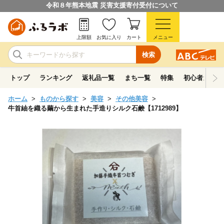
令和８年熊本地震 災害支援寄付受付について
上限額
お気に入り
カート
メニュー
検索
トップ
ランキング
返礼品一覧
まち一覧
特集
初心者ガイド
ホーム
ものから探す
美容
その他美容
牛首紬を織る繭から生まれた手造りシルク石鹸【1712989】