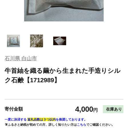
石川県 白山市
牛首紬を織る繭から生まれた手造りシル
ク石鹸【1712989】
4,000
寄付金額
在庫あり
円
一度に決済する
返礼品数は３つ以内
を推奨しております。
🔰ふるさと納税が初めての方、詳しく知りたい方は
こちら
でご確認ください。