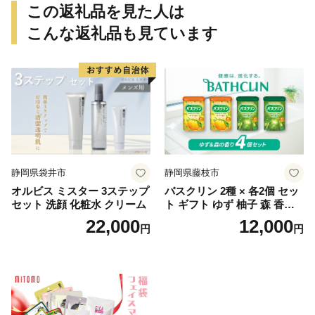
この返礼品を見た人は
こんな返礼品も見ています
静岡県袋井市
静岡県藤枝市
オルビス ミスター 3ステップ
バスクリン 2種 × 各2個 セッ
セット 洗顔 化粧水 クリーム
ト ギフト ゆず 柚子 森 香り
日用品 お風呂 バス用品 温活
22,000
12,000
円
円
アロマ 香り まとめ買い静岡
県 藤枝市 医薬部外品