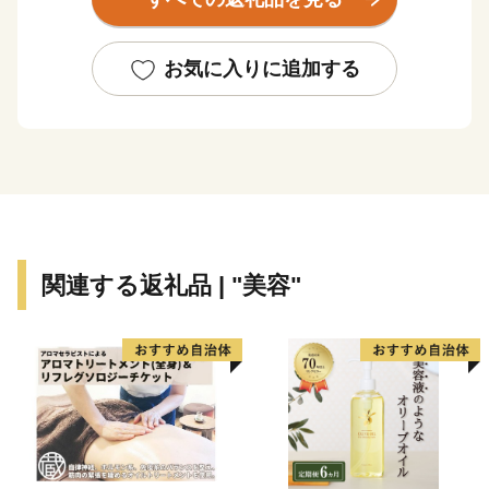
これからも市民一体となって地域づくりに取り組んでい
きます。
いいとこ白山「白山市」をよろしくお願いいたします。
お気に入りに追加する
○白山手取川ジオパークについて
ジオパークとは「大地の公園」を意味する造語で、
「大地の物語（ジオ）」、「自然（エコ）」、「生活、
歴史、文化、産業（ひと）」との関わりを学び、楽しむ
場所です。現在、全国にはユネスコ世界ジオパークとそ
関連する返礼品 | "美容"
の国内版である日本ジオパークが合せて４４箇所（２０
１８年９月現在）あり、それぞれの資源を保護・保全し
ながら上手くつなぎ合わせて活用し、持続可能な発展に
チャレンジしています。
白山市は、市の全域が『白山手取川ジオパーク』とし
て日本ジオパークに認定されています。白山手取川ジオ
パークでは、白山から手取川、日本海へ至る中で繰り返