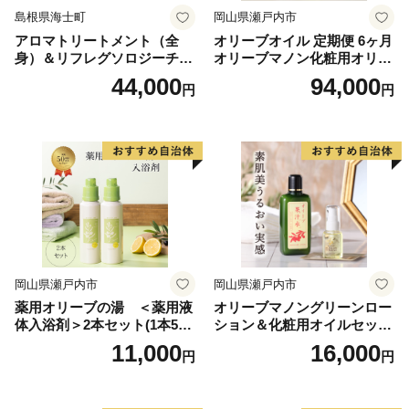
される「水の旅・石の旅」をキーワードに、火山や化
島根県海士町
岡山県瀬戸内市
石、峡谷や扇状地など大地の成り立ちを、自然と人との
アロマトリートメント（全
オリーブオイル 定期便 6ヶ月
関わりの中で学び、楽しむことができます。
身）＆リフレグソロジーチケ
オリーブマノン化粧用オリー
白山市では、市民とともに白山手取川ジオパークの推
ット
ブオイル 200ml オリーブ オ
44,000
94,000
円
円
イル 美容 スキンケア 化粧用
進活動に取り組んでいきますので、応援いただきますよ
油 オリーブ油 お楽しみ
うお願いいたします。
・白山手取川ジオパークの詳しい情報はこちらから
⇒http://hakusan-geo.main.jp
岡山県瀬戸内市
岡山県瀬戸内市
薬用オリーブの湯 ＜薬用液
オリーブマノングリーンロー
体入浴剤＞2本セット(1本500
ション＆化粧用オイルセット
ml） 美容
美容グッズ スキンケア 化粧
11,000
16,000
円
円
水