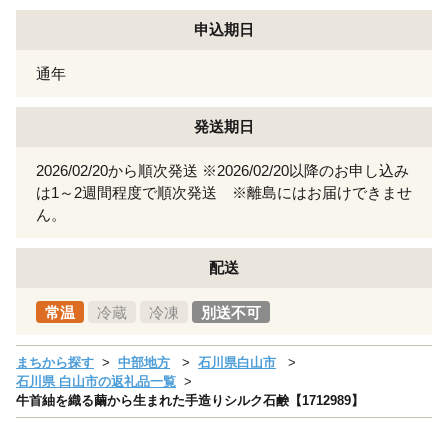
申込期日
通年
発送期日
2026/02/20から順次発送 ※2026/02/20以降のお申し込み
は1～2週間程度で順次発送 ※離島にはお届けできませ
ん。
配送
常温
冷蔵
冷凍
別送不可
まちから探す
中部地方
石川県白山市
石川県 白山市の返礼品一覧
牛首紬を織る繭から生まれた手造りシルク石鹸【1712989】