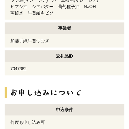
ヤシ油(マレーシア) パーム核油(マレーシア)
ヒマシ油 シアバター 葡萄種子油 NaOH
蒸留水 牛首紬キビソ
事業者
加藤手織牛首つむぎ
返礼品ID
7047362
申込条件
何度も申し込み可