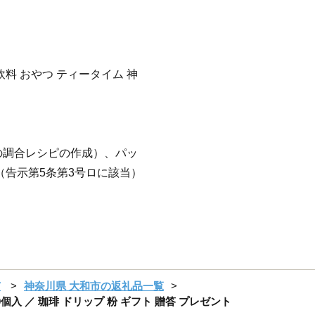
飲料 おやつ ティータイム 神
の調合レシピの作成）、パッ
（告示第5条第3号ロに該当）
市
神奈川県 大和市の返礼品一覧
個入 ／ 珈琲 ドリップ 粉 ギフト 贈答 プレゼント