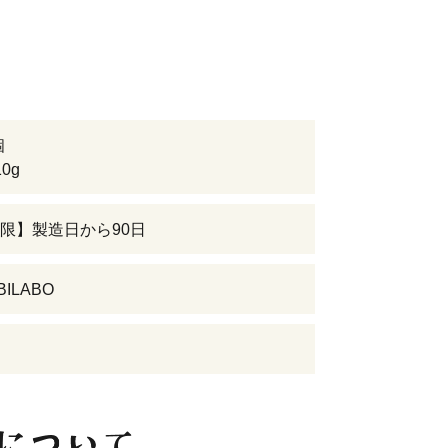
個
0g
限】製造日から90日
BILABO