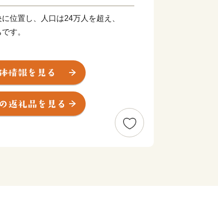
に位置し、人口は24万人を超え、
ちです。
屋内こども広場等の人気の施設が複合し
大な敷地のF・マリノス 成城石井パー
市内外の幅広い世代の方に愛される
共施設がそろっています。
楽しく、笑顔あふれ、心と体に加えて
わゆるウェルビーイングを実感できる
んでいます。