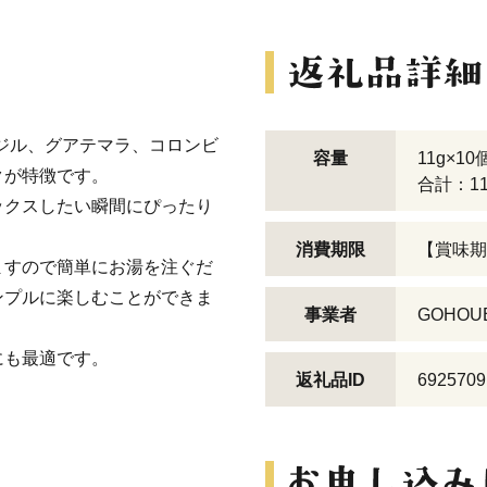
ブラジル、グアテマラ、コロンビ
容量
11g×10
クが特徴です。
合計：11
ックスしたい瞬間にぴったり
消費期限
【賞味期
ますので簡単にお湯を注ぐだ
ンプルに楽しむことができま
事業者
GOHOU
にも最適です。
返礼品ID
6925709