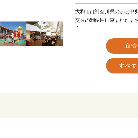
大和市は神奈川県のほぼ中央
交通の利便性に恵まれたま
芸術文化ホール、図書館や
た
文化創造拠点シリウス、広
ク
（大和ゆとりの森）など、
交流・憩いの場所となる公
大和市では、すべての人が
社会的にも幸せな状態、い
まちの実現に向けて取り組