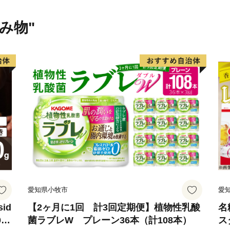
飲み物"
愛知県小牧市
愛
id
【2ヶ月に1回 計3回定期便】植物性乳酸
名
0
菌ラブレW プレーン36本（計108本）
ス