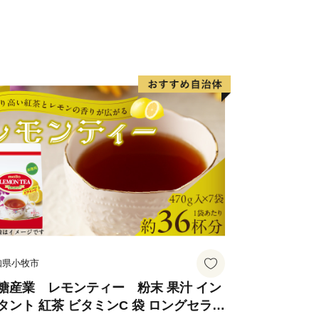
知県小牧市
糖産業 レモンティー 粉末 果汁 イン
タント 紅茶 ビタミンC 袋 ロングセラー