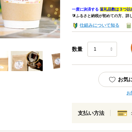
一度に決済する
返礼品数は３つ以
🔰ふるさと納税が初めての方、詳
仕組みについて知る
数量
お気
お
支払い方法