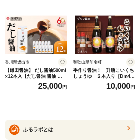
ダータイプ グレインミルタ
国産 粉末 ダシ 出汁パック し
イプ 料理 バスソルト 入浴 普
いたけ 無塩
段使い ギフト 贈り物【ソル
ティースマイル】
香川県坂出市
和歌山県印南町
【鎌田醤油】 だし醤油500ml
手作り醤油！一升瓶こいくち
×12本入【だし醤油 醤油 人気
しょうゆ ２本入り［Dm4］
おすすめ 人気だし醤油 出汁
｜手作り 醤油 和歌山県 印南
25,000
10,000
円
円
醤油 AE1021】
町 一升瓶 こいくちしょうゆ
伝統製法 醤油 日本食 調味料
地元産 大豆 小麦 塩 だし 煮
物 和食 醤油 肉料理 魚料理
野菜料理 醤油 郷土料理 家庭
料理 醤油
ふるラボとは