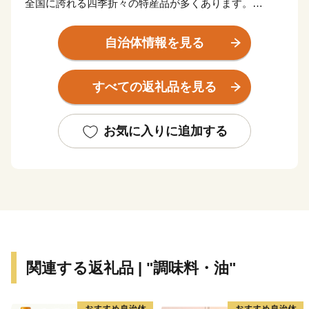
全国に誇れる四季折々の特産品が多くあります。
そして、「つや姫」「雪若丸」をはじめとしたおいしい
お米や、
自治体情報を見る
県単位では全国初の地理的表示制度(ＧＩ)「山形」の指
定を受けた日本酒など、「日本一美食・美酒県やまが
すべての返礼品を見る
た」にふさわしい逸品も自慢です。
また、最上川舟運によって伝えられた上方の技術を磨
き、研ぎ澄まされてきた多くの素晴らしい工芸品があり
お気に入りに追加する
ます。
さらに、豊かな自然に恵まれ、海水浴や果物狩り、スキ
ーなど、四季を通じて山形を感じ、楽しんでいただける
レジャーも目白押しです。
そんな山形県への旅を一層豊かなものにするのが温泉で
す。山形県は、全ての市町村に温泉が湧出し、山や渓谷
に囲まれた温泉、近代的な大型旅館が立並ぶ温泉、
関連する返礼品 | "調味料・油"
湯治の温泉、海沿いの温泉など、様々なタイプの温泉を
楽しむことができます。
ふるさと納税を機に山形へお越しいただき、旬の味覚、