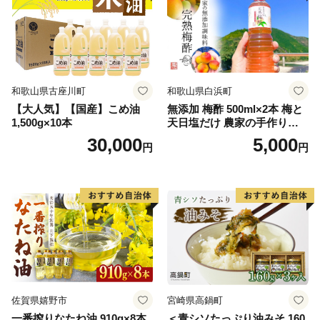
和歌山県古座川町
和歌山県白浜町
【大人気】【国産】こめ油
無添加 梅酢 500ml×2本 梅と
1,500g×10本
天日塩だけ 農家の手作り完
熟梅酢 調味料
30,000
5,000
円
円
佐賀県嬉野市
宮崎県高鍋町
一番搾りなたね油 910g×8本
＜青シソたっぷり油みそ 160