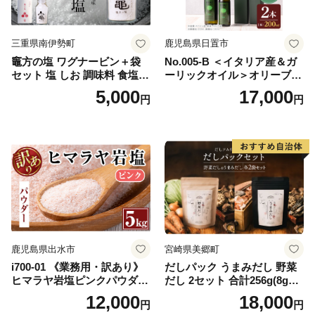
三重県南伊勢町
鹿児島県日置市
竈方の塩 ワグナービン＋袋
No.005-B ＜イタリア産＆ガ
セット 塩 しお 調味料 食塩
ーリックオイル＞オリーブオ
天然 ミネラル 調味料 ソルト
イルセット(200ml×2本) 日置
5,000
17,000
円
円
salt 料理 味付 おにぎり 三重
市 特産品 調味料 油 エキスト
県 南伊勢 伊勢 志摩 5000円 5
ラバージン オリーブ セット
000円以下 五千円
ガーリック【鹿児島オリー
ブ】
鹿児島県出水市
宮崎県美郷町
i700-01 《業務用・訳あり》
だしパック うまみだし 野菜
ヒマラヤ岩塩ピンクパウダー
だし 2セット 合計256g(8g×8
タイプ(5kg) 岩塩 塩 調味料
パック×2種×2セット) [岡田商
12,000
18,000
円
円
しお 保存料不使用 天然 パウ
店 宮崎県 美郷町 31ac0069]