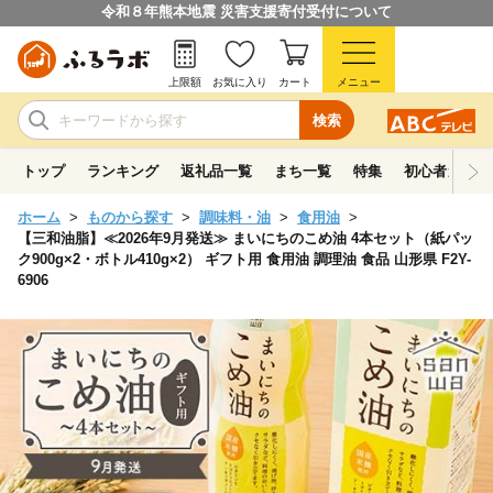
令和８年熊本地震 災害支援寄付受付について
上限額
お気に入り
カート
メニュー
検索
トップ
ランキング
返礼品一覧
まち一覧
特集
初心者ガイド
ホーム
ものから探す
調味料・油
食用油
【三和油脂】≪2026年9月発送≫ まいにちのこめ油 4本セット（紙パッ
ク900g×2・ボトル410g×2） ギフト用 食用油 調理油 食品 山形県 F2Y-
6906