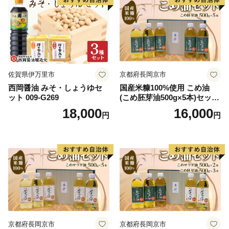
歴史や文化、自然をお楽しみください。
佐賀県伊万里市
京都府長岡京市
西岡醤油 みそ・しょうゆセ
国産米糠100%使用 こめ油
ット 009-G269
(こめ胚芽油500g×5本)セット
[1575]
18,000
16,000
円
円
京都府長岡京市
京都府長岡京市