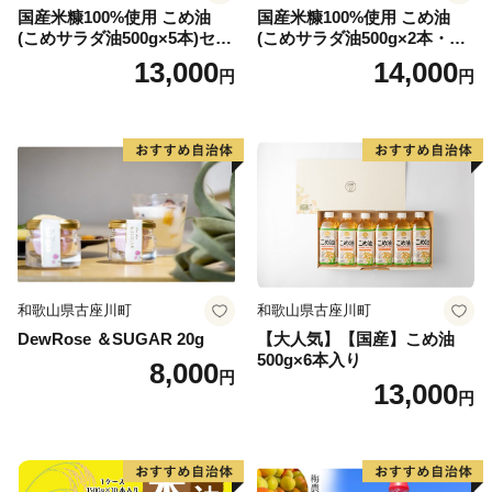
国産米糠100%使用 こめ油
国産米糠100%使用 こめ油
(こめサラダ油500g×5本)セッ
(こめサラダ油500g×2本・こ
ト [1574]
め胚芽油500g×3本)セット [1
13,000
14,000
円
円
573]
和歌山県古座川町
和歌山県古座川町
DewRose ＆SUGAR 20g
【大人気】【国産】こめ油
500g×6本入り
8,000
円
13,000
円