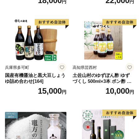
18,000
22,000
円
円
野市 21760403] 油 食用油 オ
オーガニック 調味料 油 オリ
リーブ油
ーブ油 食用油 ギフト
兵庫県多可町
高知県芸西村
国産有機醤油と黒大豆しょう
土佐山村のゆずぽん酢 ゆず
ゆ詰め合わせ[164]
づくし 500ml×3本 ポン酢 ポ
ンズ ゆず 柚子 調味料 さっぱ
15,000
10,000
円
円
り 美味しい おいしい 鍋 しゃ
ぶしゃぶ 冷奴 魚料理 蒸し料
理 ドレッシング セット