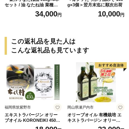
セット / 油 なたね油 菜種油
g×3個＞翌月末迄に順次出荷
ナタネ【山下製油】 [NBE00
34,000
10,000
円
円
7]
この返礼品を見た人は
こんな返礼品も見ています
福岡県筑紫野市
岡山県瀬戸内市
エキストラバージン オリー
オリーブオイル 有機栽培 エ
ブオイル KORONEIKI 450g
キストラバージン オリーブ
[筑前たなか油屋 福岡県 筑紫
オイル シングル 2本 セット