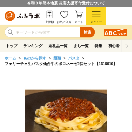
令和８年熊本地震 災害支援寄付受付について
上限額
お気に入り
カート
メニュー
検索
トップ
ランキング
返礼品一覧
まち一覧
特集
初心者ガイド
ホーム
ものから探す
麺類
パスタ
フェリーチェ生パスタ仙台牛のボロネーゼ2個セット【1616610】