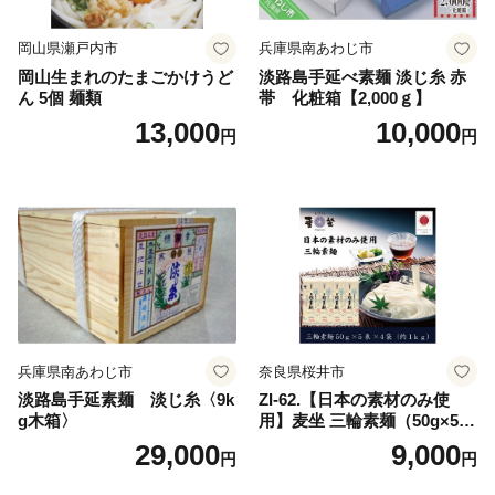
岡山県瀬戸内市
兵庫県南あわじ市
岡山生まれのたまごかけうど
淡路島手延べ素麺 淡じ糸 赤
ん 5個 麺類
帯 化粧箱【2,000ｇ】
13,000
10,000
円
円
兵庫県南あわじ市
奈良県桜井市
淡路島手延素麺 淡じ糸〈9k
ZI-62.【日本の素材のみ使
g木箱〉
用】麦坐 三輪素麺（50g×5束
×4袋）
29,000
9,000
円
円