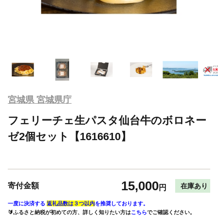
宮城県 宮城県庁
フェリーチェ生パスタ仙台牛のボロネー
ゼ2個セット【1616610】
15,000
寄付金額
在庫あり
円
一度に決済する
返礼品数は３つ以内
を推奨しております。
🔰ふるさと納税が初めての方、詳しく知りたい方は
こちら
でご確認ください。