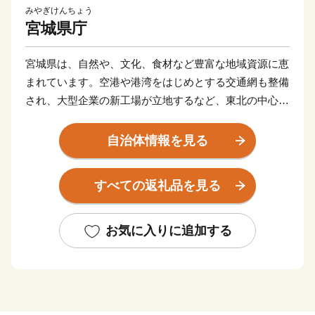
みやぎけんちょう
宮城県庁
宮城県は、自然や、文化、食材など豊富な地域資源に恵
まれています。空港や港湾をはじめとする交通網も整備
され、大型企業の新工場が立地するなど、東北の中心と
してますます重要な役割が期待されています。
東日本大震災により甚大な被害を受けましたが、再生と
自治体情報を見る
さらなる発展につながる「創造的な復興」に向けた取り
組みを推進し、県民の皆さんと力を合わせ、魅力ある宮
すべての返礼品を見る
城を築いてまいります。
お気に入りに追加する