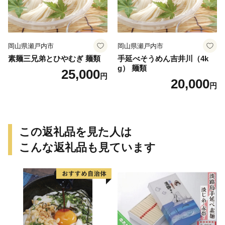
岡山県瀬戸内市
岡山県瀬戸内市
素麺三兄弟とひやむぎ 麺類
手延べそうめん吉井川（4k
g） 麺類
25,000
円
20,000
円
この返礼品を見た人は
こんな返礼品も見ています