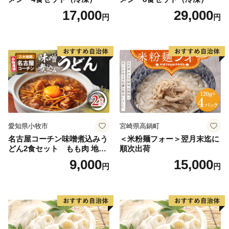
17,000
29,000
円
円
愛知県小牧市
宮崎県高鍋町
名古屋コーチン味噌煮込みう
＜米粉麺フォー＞翌月末迄に
どん2食セット もも肉 地鶏
順次出荷
味噌うどん
9,000
15,000
円
円