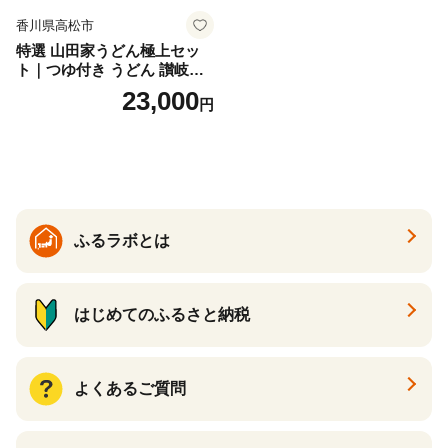
香川県高松市
特選 山田家うどん極上セッ
ト｜つゆ付き うどん 讃岐う
どん さぬきうどん 生麵 うど
23,000
円
んセット カレーうどん 生う
どん 食べ比べ 麺 麺類 ギフト
香川 香川県 高松
ふるラボとは
はじめてのふるさと納税
よくあるご質問