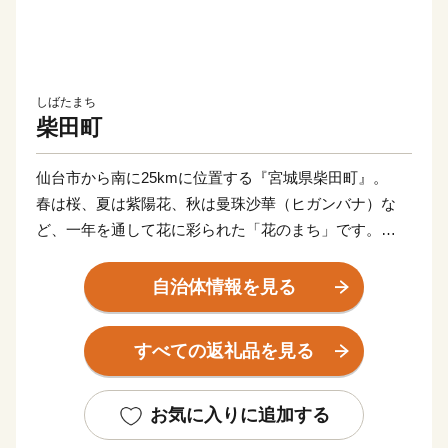
しばたまち
柴田町
仙台市から南に25kmに位置する『宮城県柴田町』。
春は桜、夏は紫陽花、秋は曼珠沙華（ヒガンバナ）な
ど、一年を通して花に彩られた「花のまち」です。
特に桜は全国屈指の名所として知られており、中でも
自治体情報を見る
「さくら名所百選」のひとつに認定された「船岡城址公
園（ふなおかじょうしこうえん）」や白石川沿いに広が
すべての返礼品を見る
る「一目千本桜（ひとめせんぼんざくら）」には毎年内
外から多くの花見客が訪れにぎわっています。
平成27年3月にはこの2つの名所を繋ぐ「しばた千桜橋
お気に入りに追加する
（せんおうきょう）」が開通。2つの名所を楽しめるス