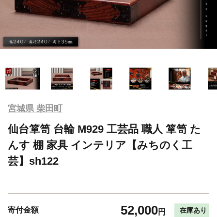
宮城県 柴田町
仙台箪笥 台輪 M929 工芸品 職人 箪笥 た
んす 棚 家具 インテリア【みちのく工
芸】sh122
52,000
寄付金額
在庫あり
円