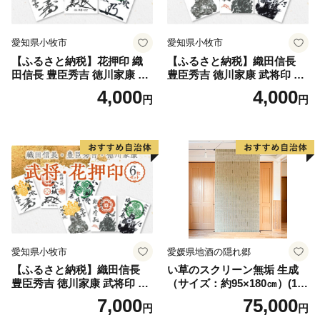
愛知県小牧市
愛知県小牧市
【ふるさと納税】花押印 織
【ふるさと納税】織田信長
田信長 豊臣秀吉 徳川家康 3
豊臣秀吉 徳川家康 武将印 3
枚 セット 戦国 武将 小牧山城
枚 セット イラスト 戦国 武将
4,000
4,000
円
円
墨絵 龍画師 書道アーティス
小牧山城 墨絵 龍画師 書道ア
ト 池谷公智 渾身の一作 作品
ーティスト 池谷公智 渾身の
雑貨 工芸品 グッズ 愛知県 小
一作 作品 雑貨 工芸品 グッズ
牧市 お取り寄せ 送料無料
愛知県 小牧市 お取り寄せ 送
料無料
愛知県小牧市
愛媛県地酒の隠れ郷
【ふるさと納税】織田信長
い草のスクリーン無垢 生成
豊臣秀吉 徳川家康 武将印 花
（サイズ：約95×180㎝）(14
押印 6枚 セット イラスト 戦
3)
7,000
75,000
円
円
国 武将 小牧山城 墨絵 龍画師