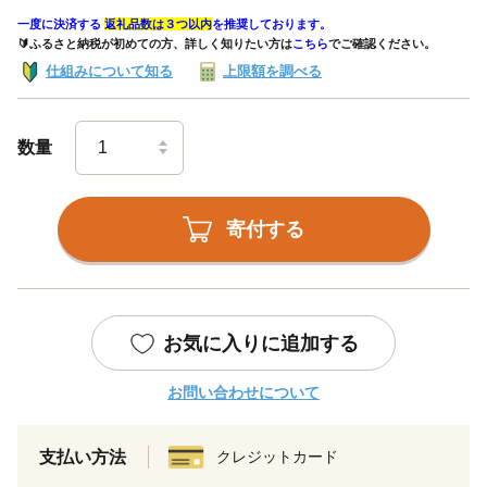
一度に決済する
返礼品数は３つ以内
を推奨しております。
🔰ふるさと納税が初めての方、詳しく知りたい方は
こちら
でご確認ください。
仕組みについて知る
上限額を調べる
数量
寄付する
お気に入りに追加する
お問い合わせについて
支払い方法
クレジットカード