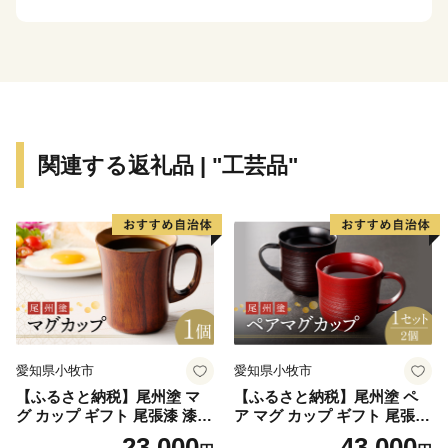
ポットとなっています。
このほかにも町内には桜を楽しめるスポットが多くある
ことから、桜の名所としての人気が更に高まっていま
す。
関連する返礼品 | "工芸品"
愛知県小牧市
愛知県小牧市
【ふるさと納税】尾州塗 マ
【ふるさと納税】尾州塗 ペ
グ カップ ギフト 尾張漆 漆
ア マグ カップ ギフト 尾張漆
漆器 漆器工芸 工芸品 芸術性
漆 漆器 漆器工芸 工芸品 芸術
23,000
43,000