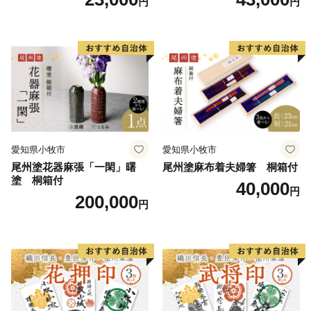
円
円
実用性 抗菌性 美味しく安全
性 実用性 抗菌性 美味しく安
な食事 手作り 贈答用 くつろ
全な食事 手作り 贈答用 くつ
ぎ おうち時間 プレゼント 抗
ろぎ おうち時間 プレゼント
ウイルス効果 お取り寄せ 愛
抗ウイルス効果 お取り寄せ
知県 小牧市 送料無料
愛知県 小牧市 送料無料
愛知県小牧市
愛知県小牧市
尾州塗花器麻張「一閑」曙
尾州塗麻布着夫婦箸 桐箱付
塗 桐箱付
40,000
円
200,000
円