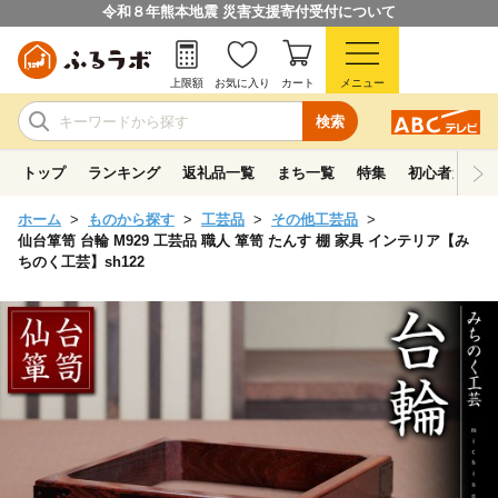
令和８年熊本地震 災害支援寄付受付について
上限額
お気に入り
カート
メニュー
検索
トップ
ランキング
返礼品一覧
まち一覧
特集
初心者ガイド
ホーム
ものから探す
工芸品
その他工芸品
仙台箪笥 台輪 M929 工芸品 職人 箪笥 たんす 棚 家具 インテリア【み
ちのく工芸】sh122