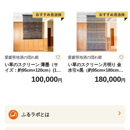
書道アーティスト 池谷公智
渾身の一作 作品 雑貨 工芸品
グッズ 愛知県 小牧市 お取り
寄せ 送料無料
愛媛県地酒の隠れ郷
愛媛県地酒の隠れ郷
い草のスクリーン 薄墨（サ
い草のスクリーン月明り 金
イズ：約95cm×120cm）(14
水引×黒（約95cm×180cm）
6)
(147)
100,000
180,000
円
円
ふるラボとは