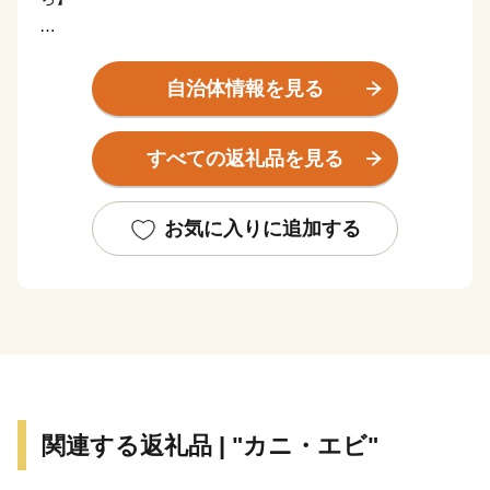
三朝町は、鳥取県のほぼ中央に位置し、豊かな自然環境
に包まれた湯と山の町です。町の主な産業は「観光」と
自治体情報を見る
「農林業」です。
観光では、世界屈指のラドン含有量を誇り、古くから湯
すべての返礼品を見る
治の名湯として親しまれる「三朝温泉」や、国宝・投入
堂で知られる霊峰「三徳山」を有しています。
これらは日本遺産にも認定された本町が誇るべき資源で
お気に入りに追加する
あり、訪れる方々の心を深く癒やす場所として恵みをも
たらしています。
農林業では、この豊かな自然環境を最大限にいかし、三
朝の地の清らかな水と土壌が育む「三朝米」や希少な
「神倉大豆」などが作られています。
自然の恵みそのままの美味しさが詰まった、本町ならで
はの農産物に大きな注目が集まっています。
関連する返礼品 | "カニ・エビ"