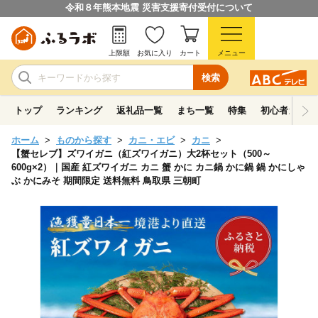
令和８年熊本地震 災害支援寄付受付について
上限額
お気に入り
カート
メニュー
検索
トップ
ランキング
返礼品一覧
まち一覧
特集
初心者ガイド
ホーム
ものから探す
カニ・エビ
カニ
【蟹セレブ】ズワイガニ（紅ズワイガニ）大2杯セット（500～
600g×2）｜国産 紅ズワイガニ カニ 蟹 かに カニ鍋 かに鍋 鍋 かにしゃ
ぶ かにみそ 期間限定 送料無料 鳥取県 三朝町