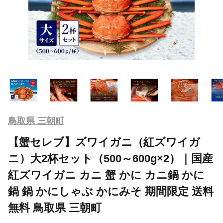
鳥取県 三朝町
【蟹セレブ】ズワイガニ（紅ズワイガ
ニ）大2杯セット（500～600g×2）｜国産
紅ズワイガニ カニ 蟹 かに カニ鍋 かに
鍋 鍋 かにしゃぶ かにみそ 期間限定 送料
無料 鳥取県 三朝町