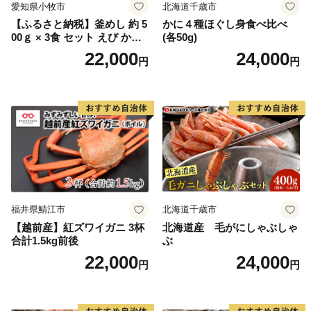
愛知県小牧市
北海道千歳市
【ふるさと納税】釜めし 約 5
かに４種ほぐし身食べ比べ
00ｇ × 3食 セット えび かに
(各50g)
海のめぐみ 老舗 急速冷凍 レ
22,000
24,000
円
円
ンチン 時短 簡単調理 食品 加
工品 ご飯 お弁当 おにぎり お
茶漬け お取り寄せ お取り寄
せグルメ 愛知県 小牧市 送料
無料
福井県鯖江市
北海道千歳市
【越前産】紅ズワイガニ 3杯
北海道産 毛がにしゃぶしゃ
合計1.5kg前後
ぶ
22,000
24,000
円
円