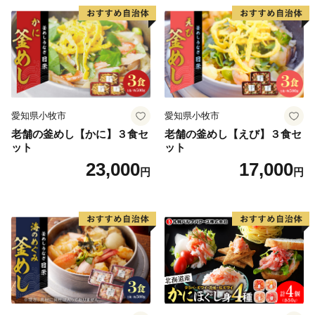
愛知県小牧市
愛知県小牧市
老舗の釜めし【かに】３食セ
老舗の釜めし【えび】３食セ
ット
ット
23,000
17,000
円
円