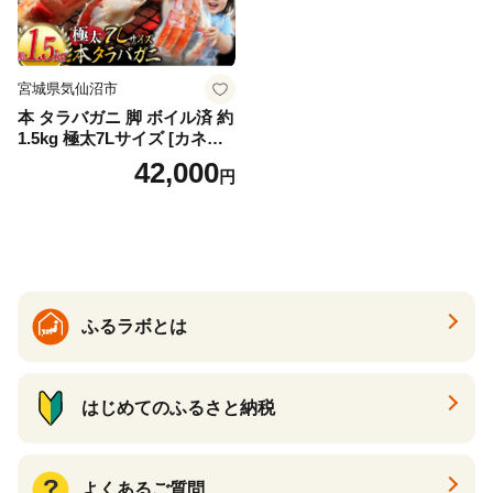
宮城県気仙沼市
本 タラバガニ 脚 ボイル済 約
1.5kg 極太7Lサイズ [カネダ
イ 宮城県 気仙沼市 2056432
42,000
円
6] カニ かに 蟹 たらばがに た
らば蟹 タラバ蟹 たらば タラ
バ ボイル
ふるラボとは
はじめてのふるさと納税
よくあるご質問