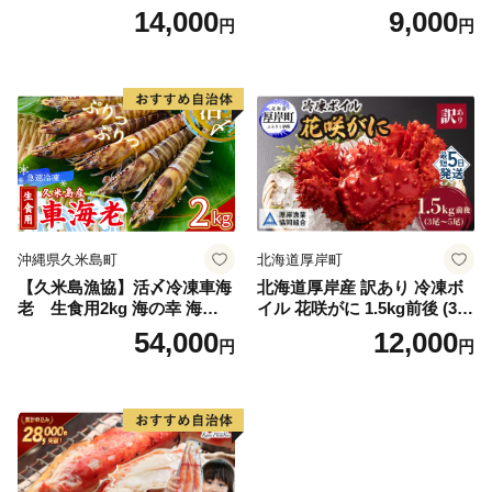
kg《1kg(４尾～５尾)×2》【e
50g×2P 訳あり サイズ不揃い
14,000
9,000
円
円
r002-051-a】 / ふるさと納税
バナメイエビ バラ凍結】
オオズワイガニ ズワイガニ
訳あり 北海道 日高 浜茹で ボ
イル済み 冷凍 カニ 蟹 かに
カニ味噌 甲羅 お得 格安 小ぶ
り 解凍 カニ鍋 甲羅焼き 海鮮
返礼品 特産品 新鮮 濃厚 旨み
簡単調理 家庭用 ギフト グル
メ
沖縄県久米島町
北海道厚岸町
【久米島漁協】活〆冷凍車海
北海道厚岸産 訳あり 冷凍ボ
老 生食用2kg 海の幸 海鮮
イル 花咲がに 1.5kg前後 (3尾
車えび クルマエビ 高級食材
～5尾入) 蟹 花咲ガニ 魚介類
54,000
12,000
円
円
生食 刺身 鮮度抜群 プリプリ
魚介 [№5863-1090]
甘み 旨味 塩焼き 天ぷら 素揚
げ BBQ シーフード 贈答 贈
り物 お歳暮 お中元