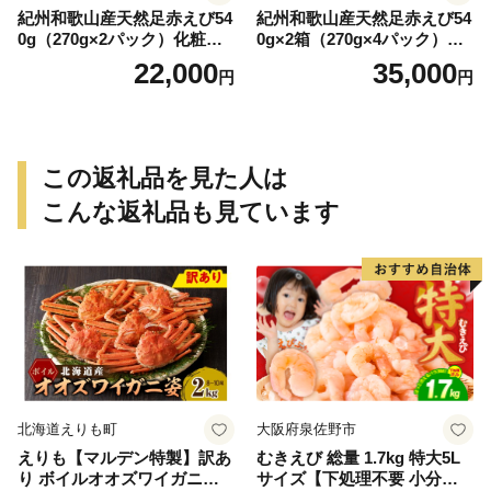
紀州和歌山産天然足赤えび54
紀州和歌山産天然足赤えび54
0g（270g×2パック）化粧箱
0g×2箱（270g×4パック）化
入 ※2026年12月上旬〜2027
粧箱入 ※2026年12月上旬〜2
22,000
35,000
円
円
年2月上旬頃順次発送予定
027年2月上旬頃順次発送予定
（お届け日指定不可）／海老
（お届け日指定不可）（お届
エビ えび クマエビ 足赤 天然
け日指定不可）／海老 エビ
おかず【uot772A】
えび クマエビ 足赤 天然 おか
ず【uot773A】
この返礼品を見た人は
こんな返礼品も見ています
北海道えりも町
大阪府泉佐野市
えりも【マルデン特製】訳あ
むきえび 総量 1.7kg 特大5L
り ボイルオオズワイガニ姿2
サイズ【下処理不要 小分け 8