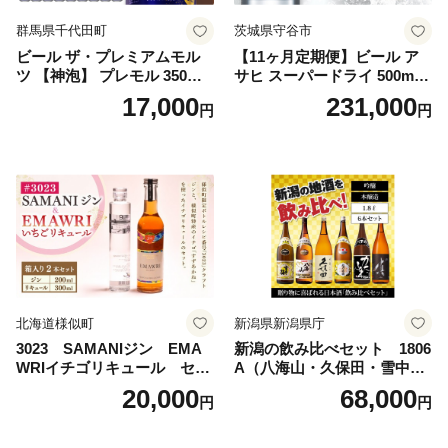
群馬県千代田町
茨城県守谷市
ビール ザ・プレミアムモル
【11ヶ月定期便】ビール ア
ツ 【神泡】 プレモル 350ml
サヒ スーパードライ 500ml 2
× 24本 サントリー〈天然水の
4本 1ケース×11ヶ月 | アサヒ
17,000
231,000
円
円
ビール工場〉群馬※沖縄・離
ビール 究極の辛口 酒 お酒 ア
島地域へのお届け不可
ルコール 生ビール Asahi ア
サヒビール スーパードライ s
uper dry 11回 缶ビール 缶 ギ
フト 内祝い 茨城県守谷市 送
料無料
北海道様似町
新潟県新潟県庁
3023 SAMANIジン EMA
新潟の飲み比べセット 1806
WRIイチゴリキュール セッ
A（八海山・久保田・雪中
ト（箱入り）【大人の味 酒
梅・越乃寒梅・かたふね・千
20,000
68,000
円
円
お酒 洋酒 スピリッツ クラフ
代の光）
トジン 国産 sake SAKE gin
GIN liqueur LIQUEUR お酒