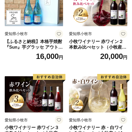
愛知県小牧市
愛知県小牧市
【ふるさと納税】本格芋焼酎
小牧ワイナリー 赤ワイン２
『Sun』芋グラッセ アウトド
本飲み比べセット（小牧産ぶ
ア ソロキャンプ ベランピン
どう100％使用）
16,000
20,000
円
円
グ 巣ごもり 就労支援
愛知県小牧市
愛知県小牧市
小牧ワイナリー 赤ワイン３
小牧ワイナリー 赤・白ワイ