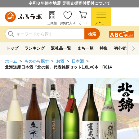
令和８年熊本地震 災害支援寄付受付について
上限額
お気に入り
カート
メニュー
検索
トップ
ランキング
返礼品一覧
まち一覧
特集
初心者ガイド
ホーム
ものから探す
お酒
日本酒
北海道産日本酒「北の錦」代表銘柄セット1.8L×6本 R014