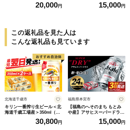
≪みやこんじょ特急便≫_AC
特急便≫_MJ-0771
20,000
15,000
円
円
-0751
この返礼品を見た人は
こんな返礼品も見ています
北海道千歳市
福島県本宮市
キリン一番搾り生ビール＜北
【福島のへそのまち もとみ
海道千歳工場産＞350ml（24
や産】アサヒスーパードライ
本） 2ケース
350ml×24本 合計8.4L 1ケー
30,800
15,000
円
円
ス アルコール度数5% 缶ビー
ル お酒 ビール アサヒ スーパ