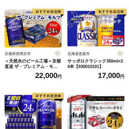
ードライ super dry 24缶 辛
口 送料無料 カメイ 本宮市
【07214-0206】
京都府長岡京市
北海道恵庭市
＜天然水のビール工場＞京都
サッポロクラシック350ml×2
直送 ザ・プレミアム・モル
4本【930010101】
ツ 350ml×24本 プレモル [149
22,000
17,000
円
円
5]