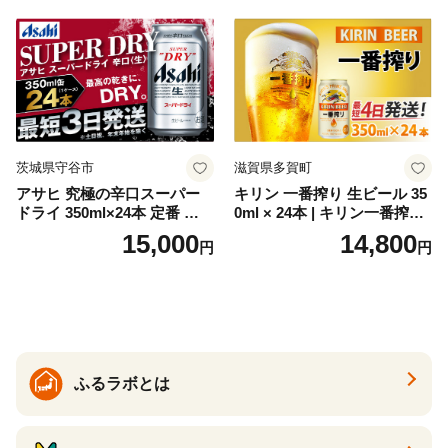
セット 詰め合わせ カクテル
ソーダ割り アルコール ロッ
ク ソーダ ジントニック 】
茨城県守谷市
滋賀県多賀町
アサヒ 究極の辛口スーパー
キリン 一番搾り 生ビール 35
ドライ 350ml×24本 定番 ビー
0ml × 24本 | キリン一番搾り
ル 缶ビール 酒 お酒 アルコー
キリンビール 一番搾り ビー
15,000
14,800
円
円
ル 辛口
ル 24缶 きりんいちばんしぼ
り キリン一番搾り びーる 1
ケース 24缶 24本 キリン一番
搾り KIRIN きりん 麒麟 キリ
ン一番搾り いちばんしぼり
キリン一番搾り 父の日 ちち
の日
ふるラボとは