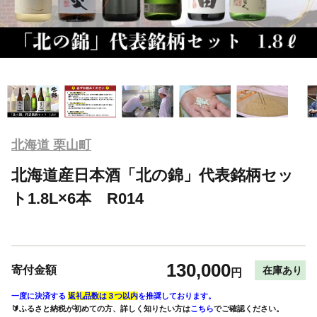
北海道 栗山町
北海道産日本酒「北の錦」代表銘柄セッ
ト1.8L×6本 R014
130,000
寄付金額
在庫あり
円
一度に決済する
返礼品数は３つ以内
を推奨しております。
🔰ふるさと納税が初めての方、詳しく知りたい方は
こちら
でご確認ください。