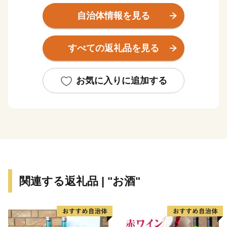
元「小林酒造」や、桃太郎のパッケージとオブラートで
自治体情報を見る
お馴染みの「谷田の日本一きびだんご」など、道産子な
ら誰もが一度は目にしたことがある商品は、実は栗山町
すべての返礼品を見る
の特産品。
野球日本代表 栗山英樹前監督が、ご自身の名前が縁で
少年野球場「栗の樹ファーム」を造ったことでも知られ
お気に入りに追加する
ます。
いつもきれいに整備された広大な芝生に、子どもたちを
安心して遊ばせられる遊具や、無料で利用できる「なか
よし動物園」がママに人気の「栗山公園」は、家族で一
日中楽しめるおすすめスポットです。
ふるさと栗山町をいつまでも活気あふれるまちにするた
関連する返礼品 | "お酒"
め、ふるさと納税を通じてまちの魅力を全国に発信し、
一人でも多くの「栗山ファン」を増やせるよう励んでま
いります。
「栗山出身」ってだけでモテる時代は、きっとくる！