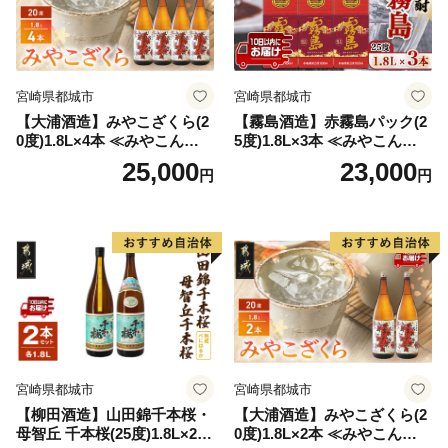
宮崎県都城市
宮崎県都城市
【大浦酒造】みやこざくら(2
【霧島酒造】赤霧島パック(2
0度)1.8L×4本 ≪みやこんじょ
5度)1.8L×3本 ≪みやこんじょ
特急便≫_AD-0771
特急便≫_23-07-K03P-1800-3
25,000
23,000
円
円
-Q
宮崎県都城市
宮崎県都城市
【柳田酒造】山田錦千本桜・
【大浦酒造】みやこざくら(2
母智丘 千本桜(25度)1.8L×2本
0度)1.8L×2本 ≪みやこんじょ