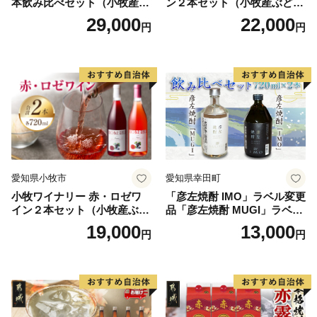
本飲み比べセット（小牧産ぶ
ン２本セット（小牧産ぶどう
どう100％使用）
100％使用）
29,000
22,000
円
円
愛知県小牧市
愛知県幸田町
小牧ワイナリー 赤・ロゼワ
「彦左焼酎 IMO」ラベル変更
イン２本セット（小牧産ぶど
品「彦左焼酎 MUGI」ラベル
う100％使用）
変更品 飲み比べ セット 合計
19,000
13,000
円
円
2本 720ml×各1本 25度 焼酎
お酒 麦焼酎 芋焼酎