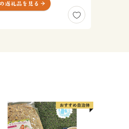
、先人の方々が築いてきた歴史・文化を
る新たな事業展開・取り組みに力を注ぎ
ます。また「磐梯版ネウボラ」という妊
供の成長にしっかりと寄り添う支援プロ
、安心して子育てができる環境をつく
対応していきます。
リゾートである『星野リゾート ネコ
地域資源を生かしたレジャーアクティビ
、皆様をお迎えいたします。
磐梯町を訪れていただいた際には、皆
らに魅力の増した磐梯町を感じていただ