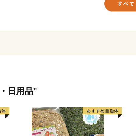
皆様からのご寄付をもとに
継承しつつ、各分野におけ
町民の幸せを追求していき
娠から義務教育終了まで子
ジェクトを推進することで
り、人口減少という課題に
さらに、国内有数のスキー
ママウンテン』をはじめ、
ティやイベント等によって
ふるさと納税をきっかけに
様からのご支援によってさ
貨・日用品"
ければ幸いです。