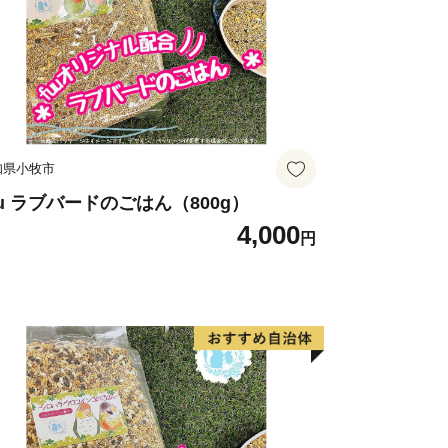
知県小牧市
uu ラブバードのごはん（800g）
4,000
円