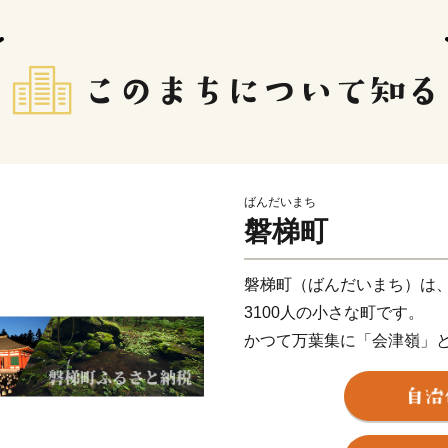
ばんだいまち
磐梯町
磐梯町（ばんだいまち）は
3100人の小さな町です。
かつて万葉集に「会津嶺」
らは日本名水百選に選ばれ
子どもからお年寄りまで全
まちづくりを進めています