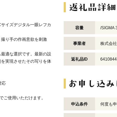
、APS-Cサイズデジタル一眼レフカ
容量
/SIGMA 
、撮り手の作画意欲を刺激
事業者
株式会社
も最適な選択です。最新の設
返礼品ID
6410844
能を実現させたその写りを体
対応
ラでご使用いただけます。
申込条件
何度も申