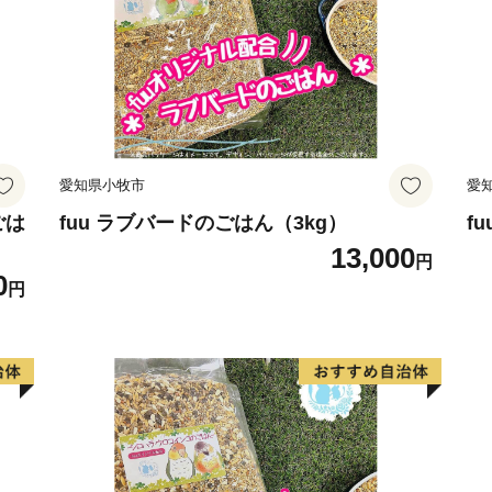
愛知県小牧市
愛
ごは
fuu ラブバードのごはん（3kg）
f
13,000
円
0
円