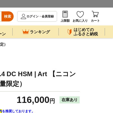
検索
ログイン・会員登録
上限額
お気に入り
カート
はじめての
ランキング
ーン
ふるさと納税
限定）
.4 DC HSM | Art 【ニコン
量限定）
116,000
在庫あり
円
内
を推奨しております。