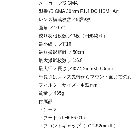
メーカー ／SIGMA
型番 /SIGMA 30mm F1.4 DC HSM | Art
レンズ構成枚数／8群9枚
画角 ／50.7°
絞り羽根枚数 ／9枚（円形絞り）
最小絞り ／F16
最短撮影距離 ／50cm
最大撮影枚数 ／1:6.8
最大径 × 長さ ／Φ74.2mm×63.3mm
※長さはレンズ先端からマウント面までの
フィルターサイズ／Φ62mm
質量 ／435g
付属品
・ケース
・フード（LH686-01）
・フロントキャップ（LCF-62mm III）