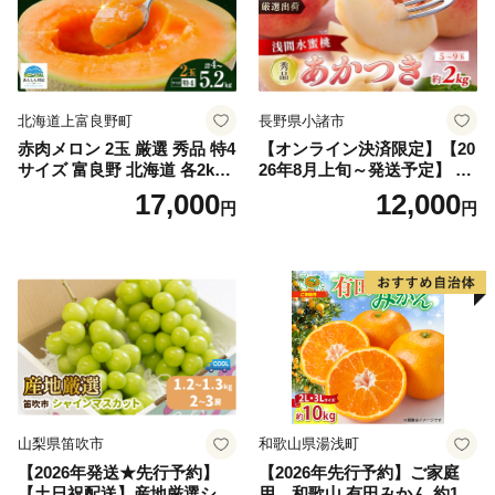
北海道上富良野町
長野県小諸市
赤肉メロン 2玉 厳選 秀品 特4
【オンライン決済限定】【20
サイズ 富良野 北海道 各2kg
26年8月上旬～発送予定】 先
～2.6kg 2玉 セット ファーム
行予約 「浅間水蜜桃プレミ
17,000
12,000
円
円
富良野 メロン めろん 果物 く
アム」 もも あかつき 秀品 約
だもの フルーツ デザート 旬
2kg 5～9玉 贈答品 ふるさと
の果物 旬のフルーツ
納税 果物 桃 フルーツ モモ
果肉 長野県産 小諸市
山梨県笛吹市
和歌山県湯浅町
【2026年発送★先行予約】
【2026年先行予約】ご家庭
【土日祝配送】産地厳選シャ
用 和歌山 有田みかん 約10k