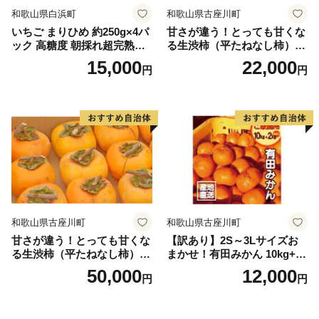
和歌山県白浜町
和歌山県古座川町
いちご まりひめ 約250g×4パ
甘さが違う！とっても甘くな
ック 高糖度 朝採れ超完熟ま
る生渋柿（平たねなし柿）吊
りひめ 1月以降発送分
るし柿用 T字枝or吊るしクリ
15,000
22,000
円
円
ップ付約4.5～5kg 約24～30
個＜2026年10月中旬～順次発
送＞-Ted【art016B】
和歌山県古座川町
和歌山県古座川町
甘さが違う！とっても甘くな
【訳あり】2S～3Lサイズお
る生渋柿（平たねなし柿）吊
まかせ！有田みかん 10kg+2k
るし柿用 T字枝or吊るしクリ
g保証分 11月から12月下旬ま
50,000
12,000
円
円
ップ付約14.5～15kg 約60～
でに順次発送致します。 / 訳
90個＜2026年10月中旬～11
ありみかん 有田みかん みか
月上旬ごろ順次発送＞Ted【a
ん ミカン 蜜柑 柑橘 温州みか