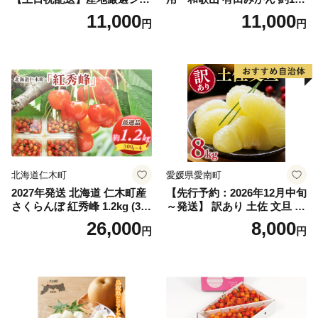
インマスカット1.2kg～1.3kg
g (2L、3Lサイズ)【湯浅町】
11,000
11,000
円
円
（2房～3房）※沖縄・離島配
_ZJ6079
送不可※ 106-003-sku02-26y
｜シャインマスカット 発送
笛吹市 山梨県 フルーツ 果物
ぶどう 葡萄 大粒 シャインマ
スカット おすすめ シャイン
マスカット 贈答 ギフト 産地
笛吹市 シャインマスカット
笛吹 葡萄 国産 ぶどう 人気
国産 1.2kg 先行｜
北海道仁木町
愛媛県愛南町
2027年発送 北海道 仁木町産
【先行予約：2026年12月中旬
さくらんぼ 紅秀峰 1.2kg (300
～発送】 訳あり 土佐 文旦 8k
g×4パック) Lサイズ以上 旬
g (Mサイズ以上サイズミック
26,000
8,000
円
円
桜桃 産地直送 サクランボ チ
ス) 8000円 わけあり ぶんた
ェリー フルーツ 果物 果物類
ん みかん mikan 蜜柑 ミカン
仁木町 仁木 [松山商店]
土佐文旦 家庭用 産地直送 国
産 農家直送 期間限定 特産品
サイズミックス くらもとフ
ァーム 愛南町 愛媛県