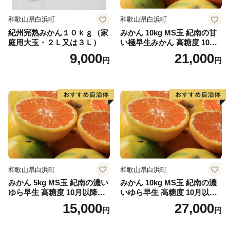
和歌山県白浜町
和歌山県白浜町
紀州完熟みかん１０ｋｇ（家
みかん 10kg MS玉 紀南の甘
庭用大玉・２Ｌ又は３Ｌ）
い極早生みかん 高糖度 10月
以降発送 マルチ被覆栽培
9,000
21,000
円
円
和歌山県白浜町
和歌山県白浜町
みかん 5kg MS玉 紀南の濃い
みかん 10kg MS玉 紀南の濃
ゆら早生 高糖度 10月以降発
いゆら早生 高糖度 10月以降
送 マルチ被覆栽培
発送 マルチ被覆栽培
15,000
27,000
円
円