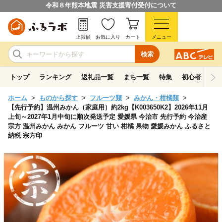
令和８年熊本地震 災害支援寄付受付について
上限額
お気に入り
カート
メニュー
検索
トップ
ランキング
返礼品一覧
まち一覧
特集
初心者ガイド
ホーム
ものから探す
フルーツ類
みかん・柑橘類
【先行予約】温州みかん（家庭用）約2kg【K003650K2】2026年11月
上旬～2027年1月中旬に順次発送予定 愛媛県 今治市 先行予約 今治産
宗方 温州みかん みかん フルーツ 甘い 柑橘 果物 愛媛みかん ふるさと
納税 宗方印