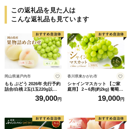
rt015B】
ん 和歌山 ご家庭用
この返礼品を見た人は
こんな返礼品も見ています
岡山県瀬戸内市
香川県東かがわ市
もも ぶどう 2026年 先行予約
シャインマスカット 【ご家
詰合/白桃 2玉(1玉220g以
庭用】 2～6房(約2kg) 葡萄 ぶ
上)・シャインマスカット 晴
どう ブドウ フルーツ 果物 く
39,000
19,000
円
円
王 2房(1房480g以上) 化粧箱
だもの 果実 旬の果物 旬のフ
入り 岡山県産 国産 フルーツ
ルーツ 香川 香川県 東かがわ
果物 ギフト
市