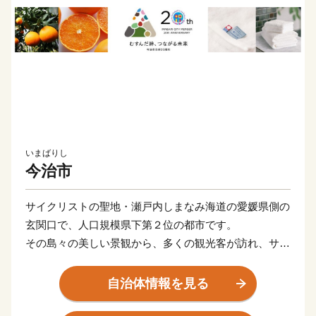
いまばりし
今治市
サイクリストの聖地・瀬戸内しまなみ海道の愛媛県側の
玄関口で、人口規模県下第２位の都市です。
その島々の美しい景観から、多くの観光客が訪れ、サイ
クリングやウォーキングを楽しまれています。高品質で
知られる今治タオル、世界に誇る海事産業。そして噂の
自治体情報を見る
高級柑橘「紅まどんな」の主な産地でもあります。ほか