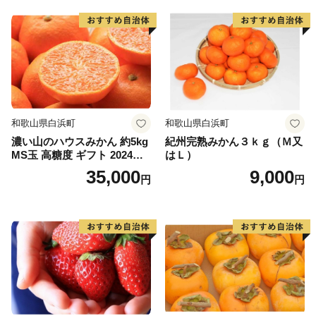
和歌山県白浜町
和歌山県白浜町
濃い山のハウスみかん 約5kg
紀州完熟みかん３ｋｇ（Ｍ又
MS玉 高糖度 ギフト 2024年7
はＬ）
月以降発送分
35,000
9,000
円
円