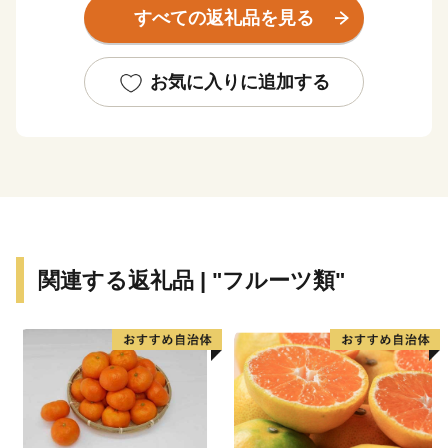
にも、焼豚玉子飯や今治焼鳥、バリィさんなど、ワクワ
すべての返礼品を見る
クするモノが盛りだくさん！
今治市では、アイアイ今治「I’m into Imabari !」（今治
にハマッてます）を合言葉に、魅力あふれるまちづくり
お気に入りに追加する
をすすめています。
今治市は１２市町村が合併（全国３位の規模）し、令和
７年１月１６日に合併２０周年を迎えます。
今治市の魅力を皆様に知っていただくとともに、むすば
れた絆を大切に、このご縁を未来につなげてまいりま
す。
関連する返礼品 | "フルーツ類"