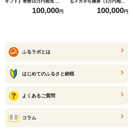
ギフト】寄附10万円相当 あ
るメガネ引換券（3万円相
とから選べる！ ギフト いく
当） Bronze
100,000
100,000
円
円
ら ほたて 海鮮 牛肉 別海町
ケーキ アイス （ 後から 選べ
る カタログ カタログポイン
ト カタログギフト あとから
カタログ あとからカタログ
ポイント あとからカタログ
ギフト ふるさと納税 ）
ふるラボとは
はじめてのふるさと納税
よくあるご質問
コラム