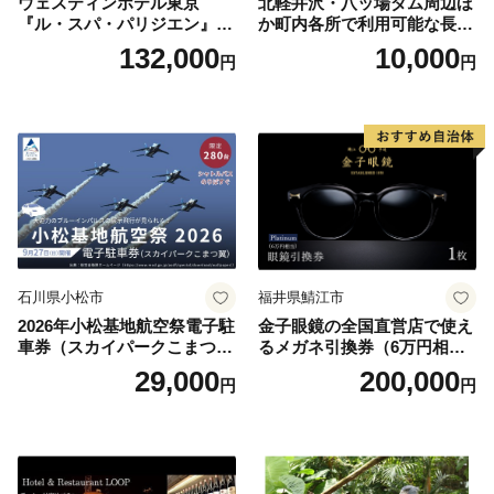
ウェスティンホテル東京
北軽井沢・八ッ場ダム周辺ほ
『ル・スパ・パリジエン』選
か町内各所で利用可能な長野
べるボディセラピー90分/1名
原町ふるさと感謝券（3,000
132,000
10,000
円
円
円分）【トラベル 観光 旅行
お土産 群馬県 長野原町 北軽
井沢】
石川県小松市
福井県鯖江市
2026年小松基地航空祭電子駐
金子眼鏡の全国直営店で使え
車券（スカイパークこまつ
るメガネ引換券（6万円相
翼） 駐車場 シャトルバスの
当） Platinum
29,000
200,000
円
円
りばすぐ 石川県 小松市