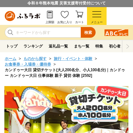
令和８年熊本地震 災害支援寄付受付について
上限額
お気に入り
カート
メニュー
検索
トップ
ランキング
返礼品一覧
まち一覧
特集
初心者ガイド
ホーム
ものから探す
旅行・イベント・体験
お食事券・入場券・優待券
カンドゥー大日 貸切チケット(大人200名分、小人100名分)｜カンドゥ
ー カンドゥー大日 仕事体験 親子 貸切 体験 [2592]