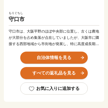
もりぐちし
守口市
守口市は、大阪平野のほぼ中央部に位置し、古くは農地
が大部分を占め集落が点在していましたが、大阪市に隣
接する西部地域から市街地が発展し、特に高度成長期に
は一挙に市街地が拡がりました。
自治体情報を見る
また、早くから大手家電メーカーの企業城下町として発
展を遂げるとともに安定した税収を背景に各種行政サー
すべての返礼品を見る
ビスを充実させ、公共施設や都市基盤の整備を進めてき
た結果、現在では日常生活を支える基本的な施設整備は
一定の到達点に達し、成熟した都市としての機能を備え
お気に入りに追加する
るに至っています。
市内の交通機関は、大阪市中心部まで約15分の京阪電