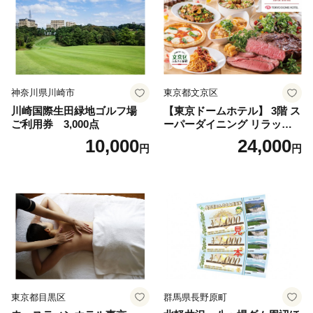
神奈川県川崎市
東京都文京区
川崎国際生田緑地ゴルフ場
【東京ドームホテル】 3階 ス
ご利用券 3,000点
ーパーダイニング リラッサ
ランチブッフェ お食事券 大
10,000
24,000
円
円
人1名様分 関東 東京 ご利用
券 ランチ 昼食 食事券 レスト
ラン ブッフェ 東京都 お食事
券
東京都目黒区
群馬県長野原町