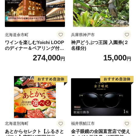
北海道余市町
兵庫県神戸市
ワインを楽しむYoichi LOOP
神戸どうぶつ王国 入園券(２
のディナー＆ペアリング付宿
名様分)
泊プラン＜デラックスツイン
274,000
15,000
円
円
＞
北海道別海町
福井県鯖江市
あとからセレクト【ふるさと
金子眼鏡の全国直営店で使え