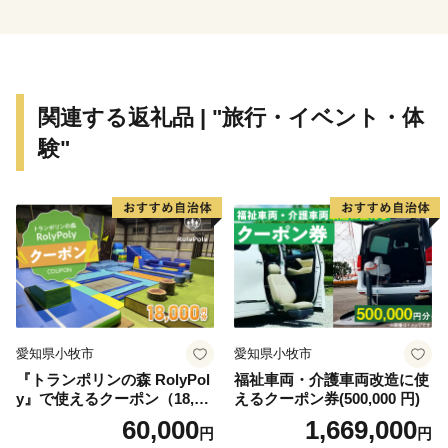
車、大阪市営地下鉄や、大阪空港まで約35分の大阪モノ
レールが縦横に走り、主要道路は、国道1号・阪神高速
道路・近畿自動車道などが整備され、各都市を結ぶ交通
の要衝となっています。
関連する返礼品 | "旅行・イベント・体
験"
愛知県小牧市
愛知県小牧市
『トランポリンの森 RolyPol
福祉車両・介護車両改造に使
y』で使えるクーポン（18,00
えるクーポン券(500,000 円)
0円）
60,000
1,669,000
円
円